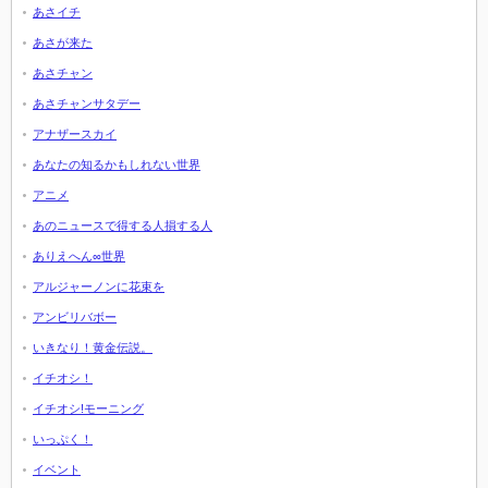
あさイチ
あさが来た
あさチャン
あさチャンサタデー
アナザースカイ
あなたの知るかもしれない世界
アニメ
あのニュースで得する人損する人
ありえへん∞世界
アルジャーノンに花束を
アンビリバボー
いきなり！黄金伝説。
イチオシ！
イチオシ!モーニング
いっぷく！
イベント