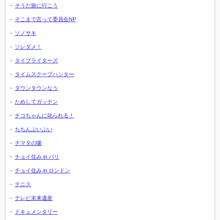
そうだ旅に行こう
そこまで言って委員会NP
ソノサキ
ソレダメ！
タイプライターズ
タイムスクープハンター
ダウンタウンなう
ためしてガッテン
チコちゃんに叱られる！
ちちんぷいぷい
チマタの噺
チョイ住み in パリ
チョイ住み in ロンドン
テニス
テレビ未来遺産
ドキュメンタリー