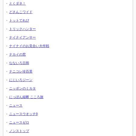
とくダネ！
どさんこワイド
トットてれび
トリックハンター
ナイナイアンサー
ナイナイのお見合い大作戦
ナカイの窓
なないろ日和
ナニコレ珍百景
にじいろジーン
ニッポンのミカタ
にっぽん縦断 こころ旅
ニュース
ニュースウオッチ9
ニュースゼロ
ノンストップ