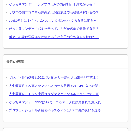
がっちりマンデー！シノプスはAIの惣菜割引予測でがっちり
サワコの朝ゴゴスマ石井亮次は関西放送でも視聴率稼げるの？
youは何しに？ベトナムyouズン＆ダンのさくら食堂は定食屋
がっちりマンデー！パキッテってなんだか名前で想像できる？
ボクらの時代窪塚洋介の信じる心が息子の立ち直りを助けた！
最近の投稿
プレバト俳句炎帝戦2021で才能あり一度の犬山紙子が下克上！
人生最高佐々木蔵之介マクベスの一人芝居でZONEに入った話！
人生最高レストラン柴咲コウがマタギになる為にクリアする事
がっちりマンデーaideaはAAカーゴをマックに採用されて急成長
プロフェッショナル斎藤まゆキスヴィンは100年先の笑顔を造る