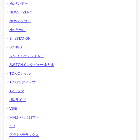
Mr.サンデー
NEWS ZERO
NEWアンサー
Nのために
SmaSTATION
SONGS
SPORTSウォッチャー
SWITCHインタビュー達人達
TOKIOカケル
TOKYOディープ！
TVドラマ
U型ライブ
VS嵐
youは何しに日本へ
ZIP
アウト×デラックス