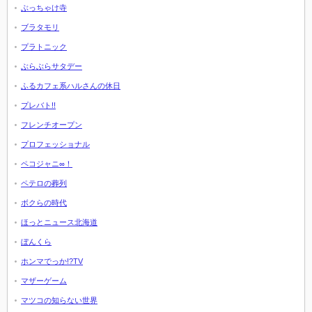
ぶっちゃけ寺
ブラタモリ
プラトニック
ぶらぶらサタデー
ふるカフェ系ハルさんの休日
プレバト!!
フレンチオープン
プロフェッショナル
ペコジャニ∞！
ペテロの葬列
ボクらの時代
ほっとニュース北海道
ぼんくら
ホンマでっか!?TV
マザーゲーム
マツコの知らない世界