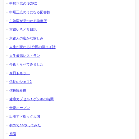
中居正広のISORO
中居正広のミになる図書館
主治医が見つかる診療所
京都いろどり日記
京都人の密かな愉しみ
人生が変わる1分間の深イイ話
人生最高レストラン
今夜くらべてみました
今日ドキッ！
信長のシェフ2
信長協奏曲
健康カプセル！ゲンキの時間
全豪オープン
出没アド街ック天国
初めて○○やってみた
初詣