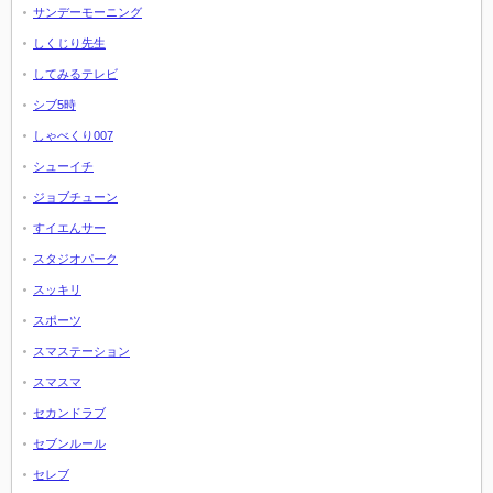
サンデーモーニング
しくじり先生
してみるテレビ
シブ5時
しゃべくり007
シューイチ
ジョブチューン
すイエんサー
スタジオパーク
スッキリ
スポーツ
スマステーション
スマスマ
セカンドラブ
セブンルール
セレブ