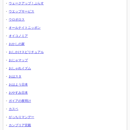
ウェークアップ！ぷらす
ウエッブサービス
ウロボロス
オールナイトニッポン
オイコノミア
おかしの家
おしかけスピリチュアル
おじゃマップ
おしゃれイズム
おはスタ
おはよう日本
おやすみ日本
ガイアの夜明け
カスペ
がっちりマンデー
カンブリア宮殿