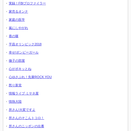
実録！FBIプロファイラー
家売るオンナ
家庭の医学
嵐にしやがれ
巷の噺
平昌オリンピック2018
幸せ!ボンビーガール
徹子の部屋
心がポキッとね
心ゆさぶれ！先輩ROCK YOU
怒り新党
情報ライブ ミヤネ屋
情熱大陸
所さん!大変ですよ
所さんのそこんトコロ！
所さんのニッポンの出番