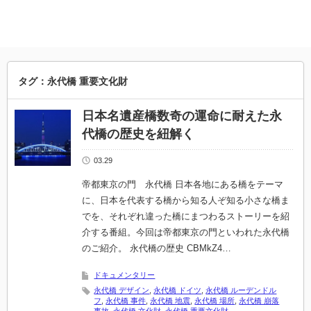
タグ：永代橋 重要文化財
日本名遺産橋数奇の運命に耐えた永
代橋の歴史を紐解く
03.29
帝都東京の門 永代橋 日本各地にある橋をテーマ
に、日本を代表する橋から知る人ぞ知る小さな橋ま
でを、それぞれ違った橋にまつわるストーリーを紹
介する番組。今回は帝都東京の門といわれた永代橋
のご紹介。 永代橋の歴史 CBMkZ4…
ドキュメンタリー
永代橋 デザイン
,
永代橋 ドイツ
,
永代橋 ルーデンドル
フ
,
永代橋 事件
,
永代橋 地震
,
永代橋 場所
,
永代橋 崩落