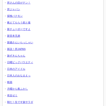
所さんの目がテン！
所ジャパン
探検バクモン
教えてもらう前と後
新チューボーですよ
新堂本兄弟
新婚さんいらっしゃい
新説！所JAPAN
旅ずきんちゃん
日曜ビッグバラエティ
日本のアイドル
日本人のおなまえっ
映画
月曜から夜ふかし
有吉ゼミ
朝だ！生です旅サラダ