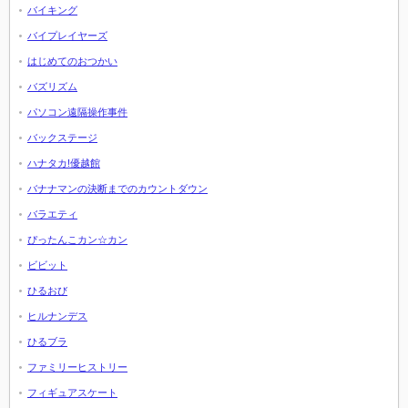
バイキング
バイプレイヤーズ
はじめてのおつかい
バズリズム
パソコン遠隔操作事件
バックステージ
ハナタカ!優越館
バナナマンの決断までのカウントダウン
バラエティ
ぴったんこカン☆カン
ビビット
ひるおび
ヒルナンデス
ひるブラ
ファミリーヒストリー
フィギュアスケート