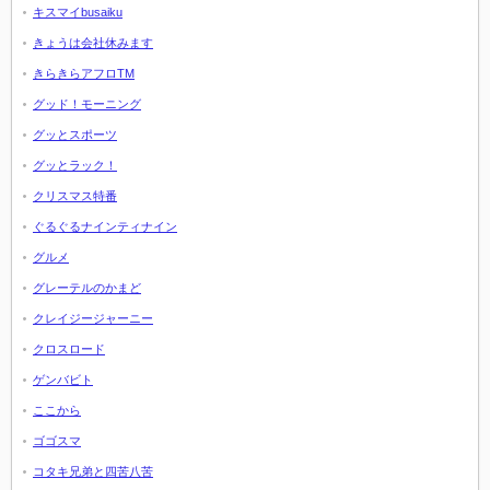
キスマイbusaiku
きょうは会社休みます
きらきらアフロTM
グッド！モーニング
グッとスポーツ
グッとラック！
クリスマス特番
ぐるぐるナインティナイン
グルメ
グレーテルのかまど
クレイジージャーニー
クロスロード
ゲンバビト
ここから
ゴゴスマ
コタキ兄弟と四苦八苦