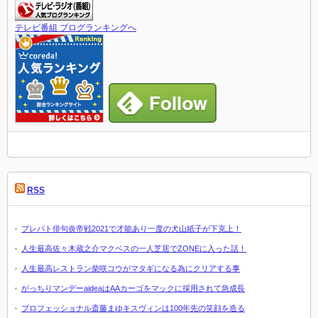
テレビ番組 ブログランキングへ
RSS
プレバト俳句炎帝戦2021で才能あり一度の犬山紙子が下克上！
人生最高佐々木蔵之介マクベスの一人芝居でZONEに入った話！
人生最高レストラン柴咲コウがマタギになる為にクリアする事
がっちりマンデーaideaはAAカーゴをマックに採用されて急成長
プロフェッショナル斎藤まゆキスヴィンは100年先の笑顔を造る