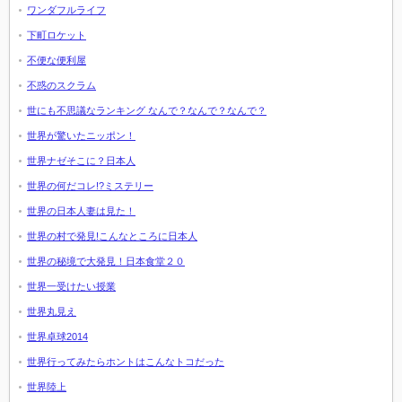
ワンダフルライフ
下町ロケット
不便な便利屋
不惑のスクラム
世にも不思議なランキング なんで？なんで？なんで？
世界が驚いたニッポン！
世界ナゼそこに？日本人
世界の何だコレ!?ミステリー
世界の日本人妻は見た！
世界の村で発見!こんなところに日本人
世界の秘境で大発見！日本食堂２０
世界一受けたい授業
世界丸見え
世界卓球2014
世界行ってみたらホントはこんなトコだった
世界陸上