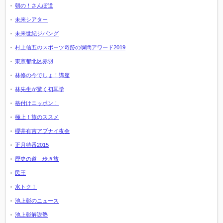
朝の！さんぽ道
未来シアター
未来世紀ジパング
村上信五のスポーツ奇跡の瞬間アワード2019
東京都北区赤羽
林修の今でしょ！講座
林先生が驚く初耳学
格付けニッポン！
極上！旅のススメ
櫻井有吉アブナイ夜会
正月特番2015
歴史の道 歩き旅
民王
水トク！
池上彰のニュース
池上彰解説塾