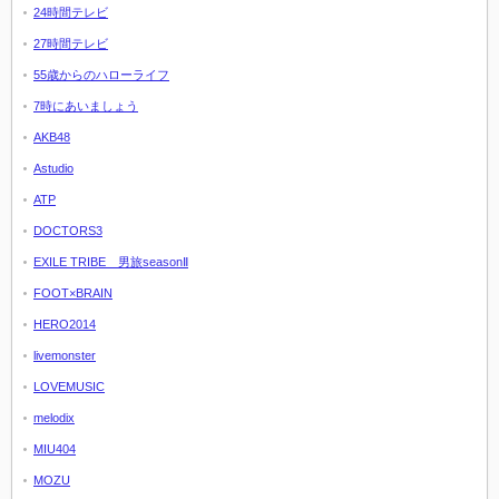
24時間テレビ
27時間テレビ
55歳からのハローライフ
7時にあいましょう
AKB48
Astudio
ATP
DOCTORS3
EXILE TRIBE 男旅seasonⅡ
FOOT×BRAIN
HERO2014
livemonster
LOVEMUSIC
melodix
MIU404
MOZU