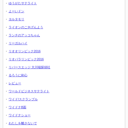
ゆうがたサテライト
よーいドン
ヨルタモリ
ライオンのごきげんよう
ランチのアッコちゃん
リーガルハイ
リオオリンピック2016
リオパラリンピック2016
リバースエッジ 大川端探偵社
るろうに剣心
レビュー
ワールドビジネスサテライト
ワイド!スクランブル
ワイドナB面
ワイドナショー
わたしを離さないで