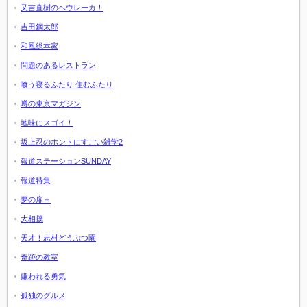
又吉直樹のヘウレーカ！
吉田鋼太郎
和風総本家
問題のあるレストラン
喰う寝るふたり 住むふたり
噂の東京マガジン
地味にスゴイ！
坂上忍のホントにすごい雑学2
報道ステーションSUNDAY
報道特集
夢の扉＋
大相撲
天才！志村どうぶつ園
奇跡の教室
嫌われる勇気
孤独のグルメ