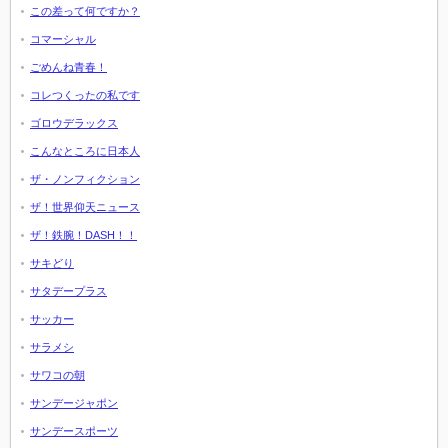
この差って何ですか？
コマーシャル
ごめんね青春！
コレつくったの私です
ゴロウデラックス
こんなところに日本人
ザ・ノンフィクション
ザ！世界仰天ニュース
ザ！鉄腕！DASH！！
サキどり
サタデープラス
サッカー
サラメシ
サワコの朝
サンデージャポン
サンデースポーツ