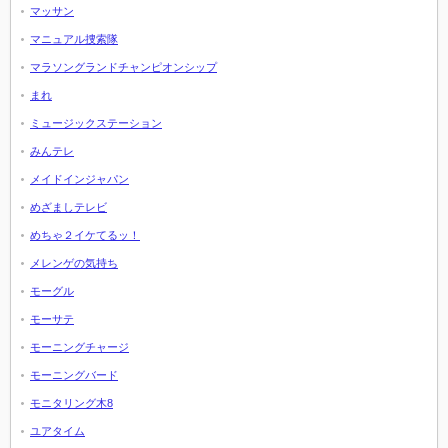
マッサン
マニュアル捜索隊
マラソングランドチャンピオンシップ
まれ
ミュージックステーション
みんテレ
メイドインジャパン
めざましテレビ
めちゃ２イケてるッ！
メレンゲの気持ち
モーグル
モーサテ
モーニングチャージ
モーニングバード
モニタリング木8
ユアタイム