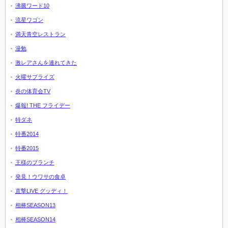
沸騰ワード10
流星ワゴン
満天青空レストラン
漫勉
激レアさんを連れてきた
火曜サプライズ
炎の体育会TV
爆報! THE フライデー
特ダネ
特番2014
特番2015
王様のブランチ
発見！ウワサの食卓
直撃LIVE グッディ！
相棒SEASON13
相棒SEASON14