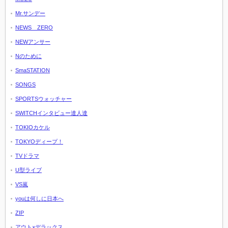
Mr.サンデー
NEWS ZERO
NEWアンサー
Nのために
SmaSTATION
SONGS
SPORTSウォッチャー
SWITCHインタビュー達人達
TOKIOカケル
TOKYOディープ！
TVドラマ
U型ライブ
VS嵐
youは何しに日本へ
ZIP
アウト×デラックス