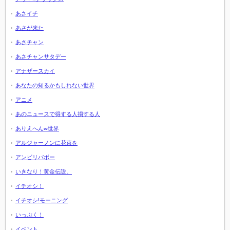
あさイチ
あさが来た
あさチャン
あさチャンサタデー
アナザースカイ
あなたの知るかもしれない世界
アニメ
あのニュースで得する人損する人
ありえへん∞世界
アルジャーノンに花束を
アンビリバボー
いきなり！黄金伝説。
イチオシ！
イチオシ!モーニング
いっぷく！
イベント