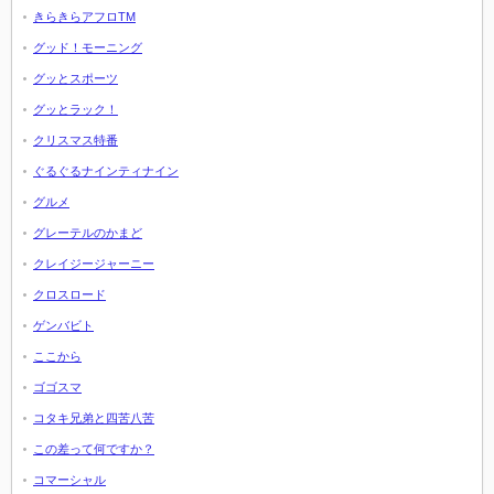
きらきらアフロTM
グッド！モーニング
グッとスポーツ
グッとラック！
クリスマス特番
ぐるぐるナインティナイン
グルメ
グレーテルのかまど
クレイジージャーニー
クロスロード
ゲンバビト
ここから
ゴゴスマ
コタキ兄弟と四苦八苦
この差って何ですか？
コマーシャル