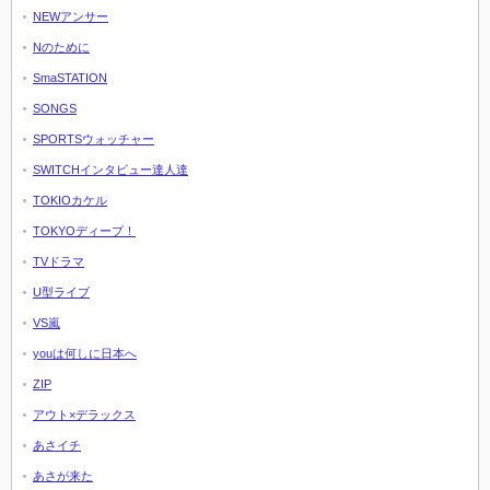
NEWアンサー
Nのために
SmaSTATION
SONGS
SPORTSウォッチャー
SWITCHインタビュー達人達
TOKIOカケル
TOKYOディープ！
TVドラマ
U型ライブ
VS嵐
youは何しに日本へ
ZIP
アウト×デラックス
あさイチ
あさが来た