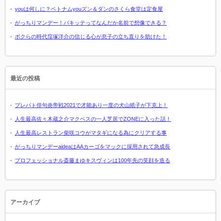
youは何しに？ベトナムyouズン＆ダンのさくら食堂は定食屋
がっちりマンデー！パキッテってなんだか名前で想像できる？
ボクらの時代窪塚洋介の信じる心が息子の立ち直りを助けた！
最近の投稿
プレバト俳句炎帝戦2021で才能あり一度の犬山紙子が下克上！
人生最高佐々木蔵之介マクベスの一人芝居でZONEに入った話！
人生最高レストラン柴咲コウがマタギになる為にクリアする事
がっちりマンデーaideaはAAカーゴをマックに採用されて急成長
プロフェッショナル斎藤まゆキスヴィンは100年先の笑顔を造る
アーカイブ