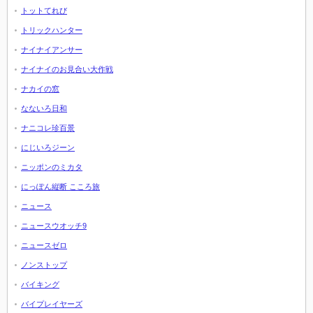
トットてれび
トリックハンター
ナイナイアンサー
ナイナイのお見合い大作戦
ナカイの窓
なないろ日和
ナニコレ珍百景
にじいろジーン
ニッポンのミカタ
にっぽん縦断 こころ旅
ニュース
ニュースウオッチ9
ニュースゼロ
ノンストップ
バイキング
バイプレイヤーズ