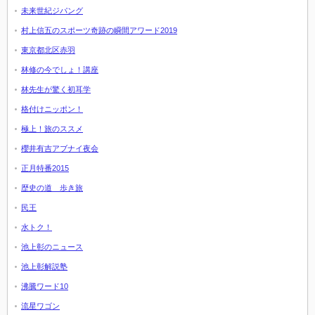
未来世紀ジパング
村上信五のスポーツ奇跡の瞬間アワード2019
東京都北区赤羽
林修の今でしょ！講座
林先生が驚く初耳学
格付けニッポン！
極上！旅のススメ
櫻井有吉アブナイ夜会
正月特番2015
歴史の道 歩き旅
民王
水トク！
池上彰のニュース
池上彰解説塾
沸騰ワード10
流星ワゴン