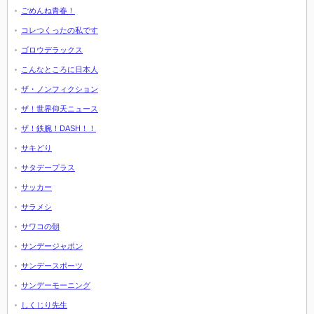
ごめんね青春！
コレつくったの私です
ゴロウデラックス
こんなところに日本人
ザ・ノンフィクション
ザ！世界仰天ニュース
ザ！鉄腕！DASH！！
サキどり
サタデープラス
サッカー
サラメシ
サワコの朝
サンデージャポン
サンデースポーツ
サンデーモーニング
しくじり先生