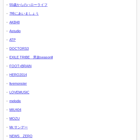
55歳からのハローライフ
7時にあいましょう
AKB48
Astudio
ATP
DOCTORS3
EXILE TRIBE 男旅seasonⅡ
FOOT×BRAIN
HERO2014
livemonster
LOVEMUSIC
melodix
MIU404
MOZU
Mr.サンデー
NEWS ZERO