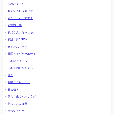
探検バクモン
教えてもらう前と後
新チューボーですよ
新堂本兄弟
新婚さんいらっしゃい
新説！所JAPAN
旅ずきんちゃん
日曜ビッグバラエティ
日本のアイドル
日本人のおなまえっ
映画
月曜から夜ふかし
有吉ゼミ
朝だ！生です旅サラダ
朝の！さんぽ道
未来シアター