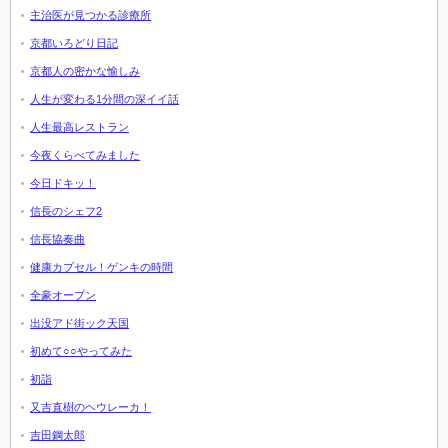
主治医が見つかる診療所
京都いろどり日記
京都人の密かな愉しみ
人生が変わる1分間の深イイ話
人生最高レストラン
今夜くらべてみました
今日ドキッ！
信長のシェフ2
信長協奏曲
健康カプセル！ゲンキの時間
全豪オープン
出没アド街ック天国
初めて○○やってみた
初詣
又吉直樹のヘウレーカ！
吉田鋼太郎