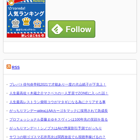
RSS
プレバト俳句炎帝戦2021で才能あり一度の犬山紙子が下克上！
人生最高佐々木蔵之介マクベスの一人芝居でZONEに入った話！
人生最高レストラン柴咲コウがマタギになる為にクリアする事
がっちりマンデーaideaはAAカーゴをマックに採用されて急成長
プロフェッショナル斎藤まゆキスヴィンは100年先の笑顔を造る
がっちりマンデー！シノプスはAIの惣菜割引予測でがっちり
サワコの朝ゴゴスマ石井亮次は関西放送でも視聴率稼げるの？