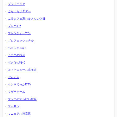
プラトニック
ぶらぶらサタデー
ふるカフェ系ハルさんの休日
プレバト!!
フレンチオープン
プロフェッショナル
ペコジャニ∞！
ペテロの葬列
ボクらの時代
ほっとニュース北海道
ぼんくら
ホンマでっか!?TV
マザーゲーム
マツコの知らない世界
マッサン
マニュアル捜索隊