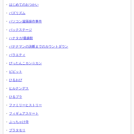
はじめてのおつかい
バズリズム
パソコン遠隔操作事件
バックステージ
ハナタカ!優越館
バナナマンの決断までのカウントダウン
バラエティ
ぴったんこカン☆カン
ビビット
ひるおび
ヒルナンデス
ひるブラ
ファミリーヒストリー
フィギュアスケート
ぶっちゃけ寺
ブラタモリ