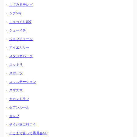
してみるテレビ
シブ5時
しゃべくり007
シューイチ
ジョブチューン
すイエんサー
スタジオパーク
スッキリ
スポーツ
スマステーション
スマスマ
セカンドラブ
セブンルール
セレブ
そうだ旅に行こう
そこまで言って委員会NP