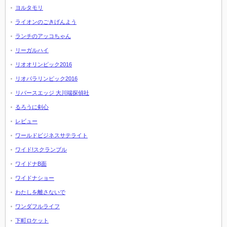
ヨルタモリ
ライオンのごきげんよう
ランチのアッコちゃん
リーガルハイ
リオオリンピック2016
リオパラリンピック2016
リバースエッジ 大川端探偵社
るろうに剣心
レビュー
ワールドビジネスサテライト
ワイド!スクランブル
ワイドナB面
ワイドナショー
わたしを離さないで
ワンダフルライフ
下町ロケット