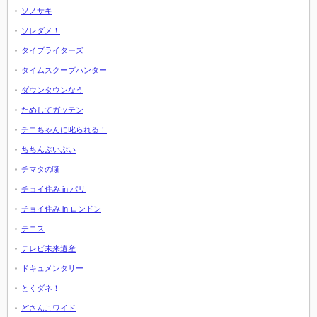
ソノサキ
ソレダメ！
タイプライターズ
タイムスクープハンター
ダウンタウンなう
ためしてガッテン
チコちゃんに叱られる！
ちちんぷいぷい
チマタの噺
チョイ住み in パリ
チョイ住み in ロンドン
テニス
テレビ未来遺産
ドキュメンタリー
とくダネ！
どさんこワイド