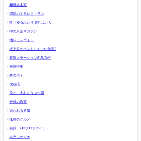
和風総本家
問題のあるレストラン
喰う寝るふたり 住むふたり
噂の東京マガジン
地味にスゴイ！
坂上忍のホントにすごい雑学2
報道ステーションSUNDAY
報道特集
夢の扉＋
大相撲
天才！志村どうぶつ園
奇跡の教室
嫌われる勇気
孤独のグルメ
実録！FBIプロファイラー
家売るオンナ