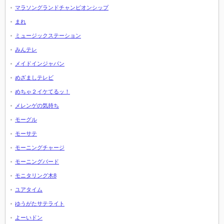
マラソングランドチャンピオンシップ
まれ
ミュージックステーション
みんテレ
メイドインジャパン
めざましテレビ
めちゃ２イケてるッ！
メレンゲの気持ち
モーグル
モーサテ
モーニングチャージ
モーニングバード
モニタリング木8
ユアタイム
ゆうがたサテライト
よーいドン