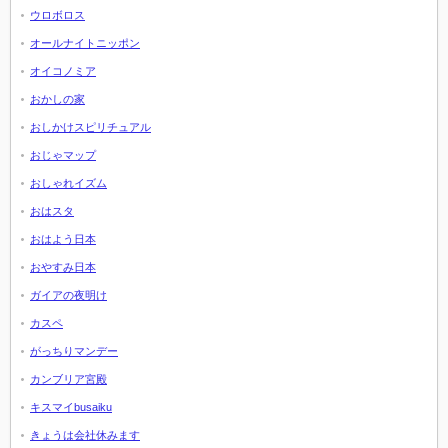
ウロボロス
オールナイトニッポン
オイコノミア
おかしの家
おしかけスピリチュアル
おじゃマップ
おしゃれイズム
おはスタ
おはよう日本
おやすみ日本
ガイアの夜明け
カスペ
がっちりマンデー
カンブリア宮殿
キスマイbusaiku
きょうは会社休みます