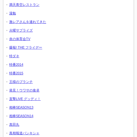
満天青空レストラン
漫勉
激レアさんを連れてきた
火曜サプライズ
炎の体育会TV
爆報! THE フライデー
特ダネ
特番2014
特番2015
王様のブランチ
発見！ウワサの食卓
直撃LIVE グッディ！
相棒SEASON13
相棒SEASON14
真田丸
真相報道バンキシャ