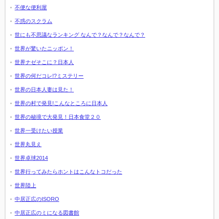
不便な便利屋
不惑のスクラム
世にも不思議なランキング なんで？なんで？なんで？
世界が驚いたニッポン！
世界ナゼそこに？日本人
世界の何だコレ!?ミステリー
世界の日本人妻は見た！
世界の村で発見!こんなところに日本人
世界の秘境で大発見！日本食堂２０
世界一受けたい授業
世界丸見え
世界卓球2014
世界行ってみたらホントはこんなトコだった
世界陸上
中居正広のISORO
中居正広のミになる図書館