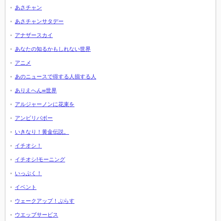
あさチャン
あさチャンサタデー
アナザースカイ
あなたの知るかもしれない世界
アニメ
あのニュースで得する人損する人
ありえへん∞世界
アルジャーノンに花束を
アンビリバボー
いきなり！黄金伝説。
イチオシ！
イチオシ!モーニング
いっぷく！
イベント
ウェークアップ！ぷらす
ウエッブサービス