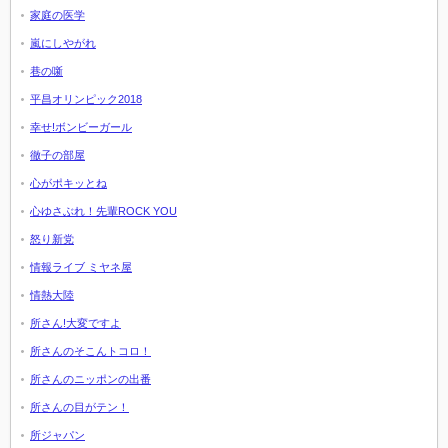
家庭の医学
嵐にしやがれ
巷の噺
平昌オリンピック2018
幸せ!ボンビーガール
徹子の部屋
心がポキッとね
心ゆさぶれ！先輩ROCK YOU
怒り新党
情報ライブ ミヤネ屋
情熱大陸
所さん!大変ですよ
所さんのそこんトコロ！
所さんのニッポンの出番
所さんの目がテン！
所ジャパン