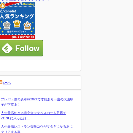
RSS
プレバト俳句炎帝戦2021で才能あり一度の犬山紙
子が下克上！
人生最高佐々木蔵之介マクベスの一人芝居で
ZONEに入った話！
人生最高レストラン柴咲コウがマタギになる為に
クリアする事