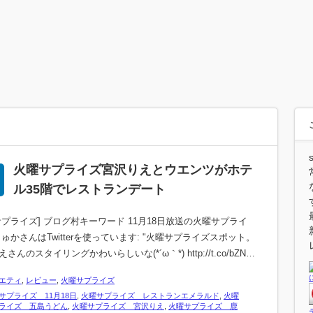
火曜サプライズ宮沢りえとウエンツがホテ
ル35階でレストランデート
サプライズ] ブログ村キーワード 11月18日放送の火曜サプライ
りゅかさんはTwitterを使っています: "火曜サプライズスポット。
さんのスタイリングかわいらしいな(*´ω｀*) http://t.co/bZN…
エティ
,
レビュー
,
火曜サプライズ
サプライズ 11月18日
,
火曜サプライズ レストランエメラルド
,
火曜
ライズ 五島うどん
,
火曜サプライズ 宮沢りえ
,
火曜サプライズ 鹿