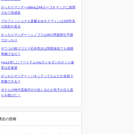
がっちりマンデーaideaはAAカーゴをマックに採用
されて急成長
プロフェッショナル斎藤まゆキスヴィンは100年先
の笑顔を造る
がっちりマンデー！シノプスはAIの惣菜割引予測
でがっちり
サワコの朝ゴゴスマ石井亮次は関西放送でも視聴
率稼げるの？
youは何しに？ベトナムyouズン＆ダンのさくら食
堂は定食屋
がっちりマンデー！パキッテってなんだか名前で
想像できる？
ボクらの時代窪塚洋介の信じる心が息子の立ち直
りを助けた！
最近の投稿