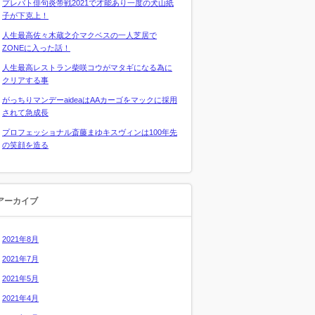
プレバト俳句炎帝戦2021で才能あり一度の犬山紙
子が下克上！
人生最高佐々木蔵之介マクベスの一人芝居で
ZONEに入った話！
人生最高レストラン柴咲コウがマタギになる為に
クリアする事
がっちりマンデーaideaはAAカーゴをマックに採用
されて急成長
プロフェッショナル斎藤まゆキスヴィンは100年先
の笑顔を造る
アーカイブ
2021年8月
2021年7月
2021年5月
2021年4月