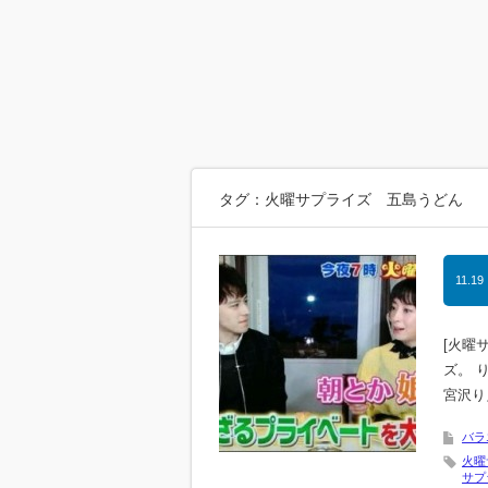
タグ：火曜サプライズ 五島うどん
11.19
[火曜
ズ。 
宮沢りえ
バラ
火曜
サプ