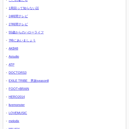
〇〇の妻たち
1周回って知らない話
24時間テレビ
27時間テレビ
55歳からのハローライフ
7時にあいましょう
AKB48
Astudio
ATP
DOCTORS3
EXILE TRIBE 男旅seasonⅡ
FOOT×BRAIN
HERO2014
livemonster
LOVEMUSIC
melodix