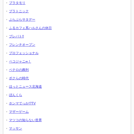
ブラタモリ
プラトニック
ぶらぶらサタデー
ふるカフェ系ハルさんの休日
プレバト!!
フレンチオープン
プロフェッショナル
ペコジャニ∞！
ペテロの葬列
ボクらの時代
ほっとニュース北海道
ぼんくら
ホンマでっか!?TV
マザーゲーム
マツコの知らない世界
マッサン