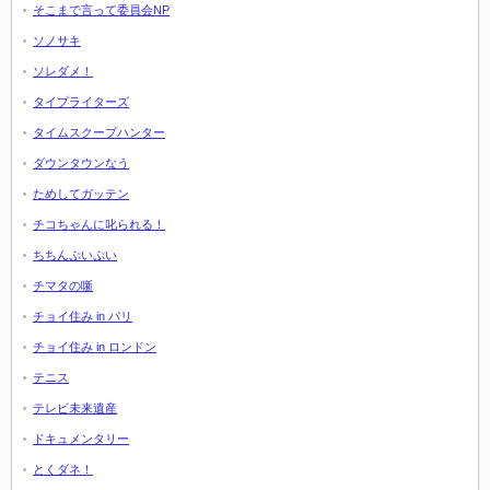
そこまで言って委員会NP
ソノサキ
ソレダメ！
タイプライターズ
タイムスクープハンター
ダウンタウンなう
ためしてガッテン
チコちゃんに叱られる！
ちちんぷいぷい
チマタの噺
チョイ住み in パリ
チョイ住み in ロンドン
テニス
テレビ未来遺産
ドキュメンタリー
とくダネ！