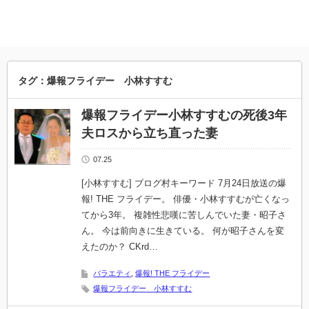
タグ：爆報フライデー 小林すすむ
爆報フライデー小林すすむの死後3年
夫ロスから立ち直った妻
07.25
[小林すすむ] ブログ村キーワード 7月24日放送の爆
報! THE フライデー。 俳優・小林すすむが亡くなっ
てから3年。 複雑性悲嘆に苦しんでいた妻・昭子さ
ん。 今は前向きに生きている。 何が昭子さんを変
えたのか？ CKrd…
バラエティ
,
爆報! THE フライデー
爆報フライデー 小林すすむ