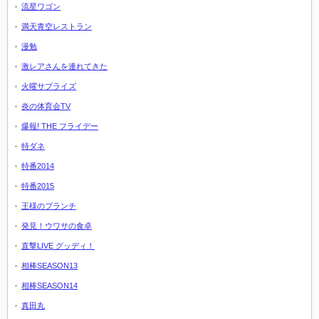
流星ワゴン
満天青空レストラン
漫勉
激レアさんを連れてきた
火曜サプライズ
炎の体育会TV
爆報! THE フライデー
特ダネ
特番2014
特番2015
王様のブランチ
発見！ウワサの食卓
直撃LIVE グッディ！
相棒SEASON13
相棒SEASON14
真田丸