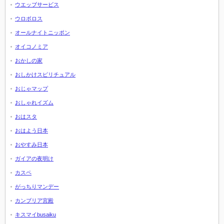
ウエッブサービス
ウロボロス
オールナイトニッポン
オイコノミア
おかしの家
おしかけスピリチュアル
おじゃマップ
おしゃれイズム
おはスタ
おはよう日本
おやすみ日本
ガイアの夜明け
カスペ
がっちりマンデー
カンブリア宮殿
キスマイbusaiku