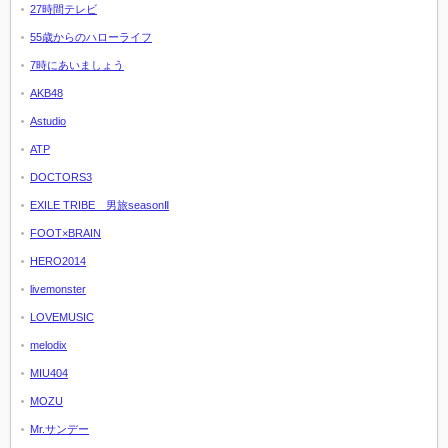
27時間テレビ
55歳からのハローライフ
7時にあいましょう
AKB48
Astudio
ATP
DOCTORS3
EXILE TRIBE 男旅seasonⅡ
FOOT×BRAIN
HERO2014
livemonster
LOVEMUSIC
melodix
MIU404
MOZU
Mr.サンデー