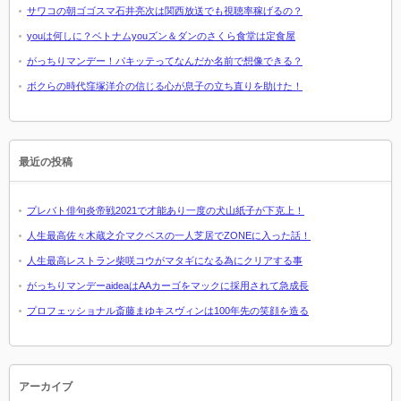
サワコの朝ゴゴスマ石井亮次は関西放送でも視聴率稼げるの？
youは何しに？ベトナムyouズン＆ダンのさくら食堂は定食屋
がっちりマンデー！パキッテってなんだか名前で想像できる？
ボクらの時代窪塚洋介の信じる心が息子の立ち直りを助けた！
最近の投稿
プレバト俳句炎帝戦2021で才能あり一度の犬山紙子が下克上！
人生最高佐々木蔵之介マクベスの一人芝居でZONEに入った話！
人生最高レストラン柴咲コウがマタギになる為にクリアする事
がっちりマンデーaideaはAAカーゴをマックに採用されて急成長
プロフェッショナル斎藤まゆキスヴィンは100年先の笑顔を造る
アーカイブ