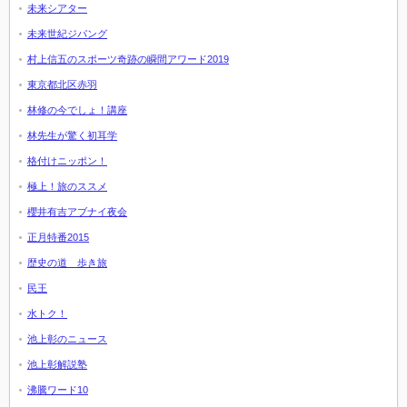
未来シアター
未来世紀ジパング
村上信五のスポーツ奇跡の瞬間アワード2019
東京都北区赤羽
林修の今でしょ！講座
林先生が驚く初耳学
格付けニッポン！
極上！旅のススメ
櫻井有吉アブナイ夜会
正月特番2015
歴史の道 歩き旅
民王
水トク！
池上彰のニュース
池上彰解説塾
沸騰ワード10