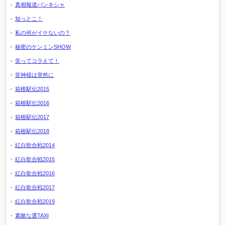
真相報道バンキシャ
知っとこ！
私の何がイケないの？
秘密のケンミンSHOW
笑ってコラえて！
笑神様は突然に
箱根駅伝2015
箱根駅伝2016
箱根駅伝2017
箱根駅伝2018
紅白歌合戦2014
紅白歌合戦2015
紅白歌合戦2016
紅白歌合戦2017
紅白歌合戦2019
素敵な選TAXI