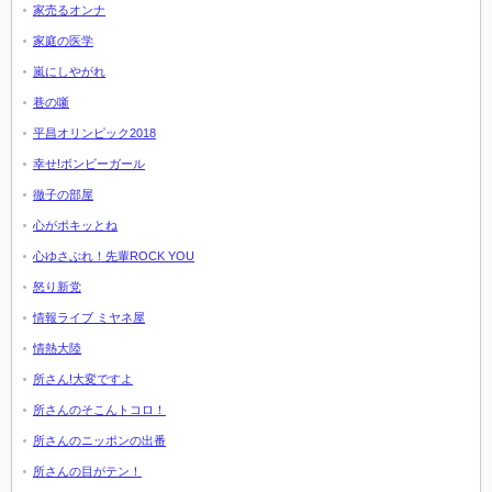
家売るオンナ
家庭の医学
嵐にしやがれ
巷の噺
平昌オリンピック2018
幸せ!ボンビーガール
徹子の部屋
心がポキッとね
心ゆさぶれ！先輩ROCK YOU
怒り新党
情報ライブ ミヤネ屋
情熱大陸
所さん!大変ですよ
所さんのそこんトコロ！
所さんのニッポンの出番
所さんの目がテン！