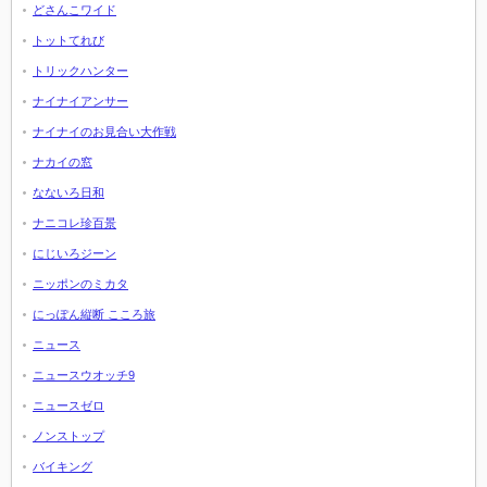
どさんこワイド
トットてれび
トリックハンター
ナイナイアンサー
ナイナイのお見合い大作戦
ナカイの窓
なないろ日和
ナニコレ珍百景
にじいろジーン
ニッポンのミカタ
にっぽん縦断 こころ旅
ニュース
ニュースウオッチ9
ニュースゼロ
ノンストップ
バイキング