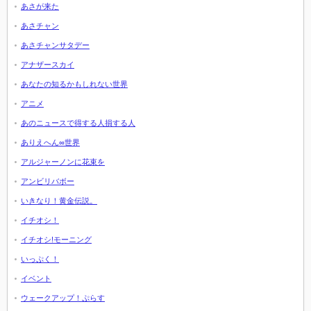
あさが来た
あさチャン
あさチャンサタデー
アナザースカイ
あなたの知るかもしれない世界
アニメ
あのニュースで得する人損する人
ありえへん∞世界
アルジャーノンに花束を
アンビリバボー
いきなり！黄金伝説。
イチオシ！
イチオシ!モーニング
いっぷく！
イベント
ウェークアップ！ぷらす