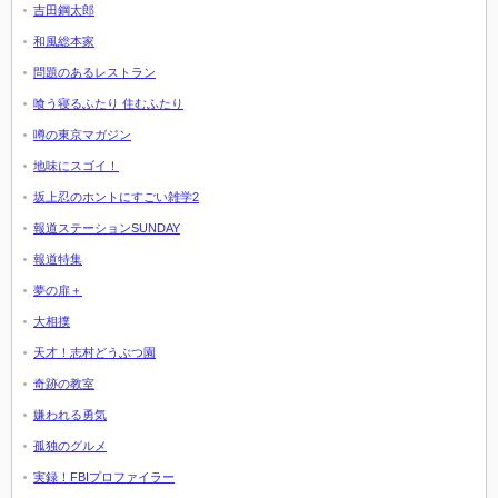
吉田鋼太郎
和風総本家
問題のあるレストラン
喰う寝るふたり 住むふたり
噂の東京マガジン
地味にスゴイ！
坂上忍のホントにすごい雑学2
報道ステーションSUNDAY
報道特集
夢の扉＋
大相撲
天才！志村どうぶつ園
奇跡の教室
嫌われる勇気
孤独のグルメ
実録！FBIプロファイラー