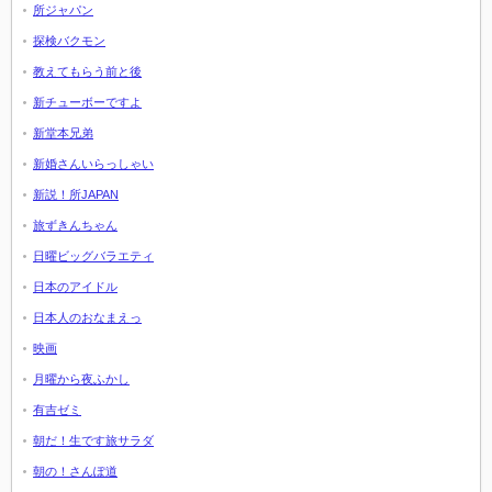
所ジャパン
探検バクモン
教えてもらう前と後
新チューボーですよ
新堂本兄弟
新婚さんいらっしゃい
新説！所JAPAN
旅ずきんちゃん
日曜ビッグバラエティ
日本のアイドル
日本人のおなまえっ
映画
月曜から夜ふかし
有吉ゼミ
朝だ！生です旅サラダ
朝の！さんぽ道