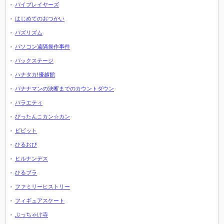
バイプレイヤーズ
はじめてのおつかい
バズリズム
パソコン遠隔操作事件
バックステージ
ハナタカ!優越館
バナナマンの決断までのカウントダウン
バラエティ
ぴったんこカン☆カン
ビビット
ひるおび
ヒルナンデス
ひるブラ
ファミリーヒストリー
フィギュアスケート
ぶっちゃけ寺