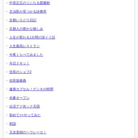
中居正広のミになる図書館
主治医が見つかる診療所
京都いろどり日記
京都人の密かな愉しみ
人生が変わる1分間の深イイ話
人生最高レストラン
今夜くらべてみました
今日ドキッ！
信長のシェフ2
信長協奏曲
健康カプセル！ゲンキの時間
全豪オープン
出没アド街ック天国
初めて○○やってみた
初詣
又吉直樹のヘウレーカ！