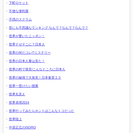
下町ロケット
不便な便利屋
不惑のスクラム
世にも不思議なランキング なんで？なんで？なんで？
世界が驚いたニッポン！
世界ナゼそこに？日本人
世界の何だコレ!?ミステリー
世界の日本人妻は見た！
世界の村で発見!こんなところに日本人
世界の秘境で大発見！日本食堂２０
世界一受けたい授業
世界丸見え
世界卓球2014
世界行ってみたらホントはこんなトコだった
世界陸上
中居正広のISORO