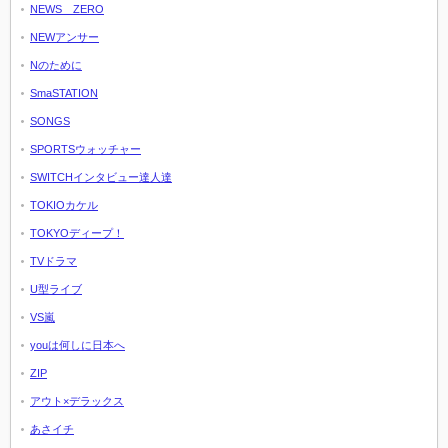
NEWS ZERO
NEWアンサー
Nのために
SmaSTATION
SONGS
SPORTSウォッチャー
SWITCHインタビュー達人達
TOKIOカケル
TOKYOディープ！
TVドラマ
U型ライブ
VS嵐
youは何しに日本へ
ZIP
アウト×デラックス
あさイチ