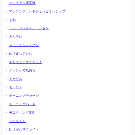
マニュアル捜索隊
マラソングランドチャンピオンシップ
まれ
ミュージックステーション
みんテレ
メイドインジャパン
めざましテレビ
めちゃ２イケてるッ！
メレンゲの気持ち
モーグル
モーサテ
モーニングチャージ
モーニングバード
モニタリング木8
ユアタイム
ゆうがたサテライト