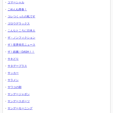
コマーシャル
ごめんね青春！
コレつくったの私です
ゴロウデラックス
こんなところに日本人
ザ・ノンフィクション
ザ！世界仰天ニュース
ザ！鉄腕！DASH！！
サキどり
サタデープラス
サッカー
サラメシ
サワコの朝
サンデージャポン
サンデースポーツ
サンデーモーニング