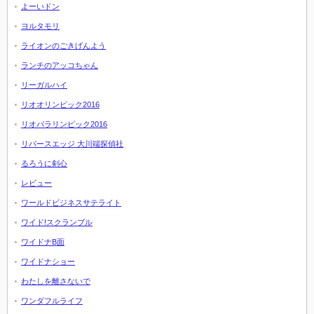
よーいドン
ヨルタモリ
ライオンのごきげんよう
ランチのアッコちゃん
リーガルハイ
リオオリンピック2016
リオパラリンピック2016
リバースエッジ 大川端探偵社
るろうに剣心
レビュー
ワールドビジネスサテライト
ワイド!スクランブル
ワイドナB面
ワイドナショー
わたしを離さないで
ワンダフルライフ