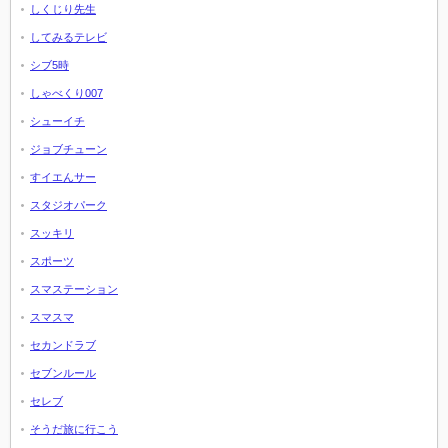
しくじり先生
してみるテレビ
シブ5時
しゃべくり007
シューイチ
ジョブチューン
すイエんサー
スタジオパーク
スッキリ
スポーツ
スマステーション
スマスマ
セカンドラブ
セブンルール
セレブ
そうだ旅に行こう