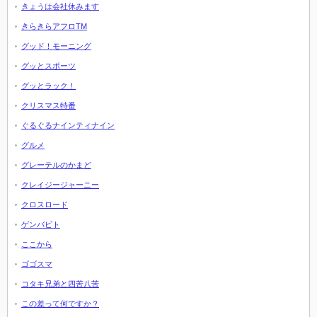
きょうは会社休みます
きらきらアフロTM
グッド！モーニング
グッとスポーツ
グッとラック！
クリスマス特番
ぐるぐるナインティナイン
グルメ
グレーテルのかまど
クレイジージャーニー
クロスロード
ゲンバビト
ここから
ゴゴスマ
コタキ兄弟と四苦八苦
この差って何ですか？