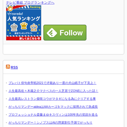
テレビ番組 ブログランキングへ
RSS
プレバト俳句炎帝戦2021で才能あり一度の犬山紙子が下克上！
人生最高佐々木蔵之介マクベスの一人芝居でZONEに入った話！
人生最高レストラン柴咲コウがマタギになる為にクリアする事
がっちりマンデーaideaはAAカーゴをマックに採用されて急成長
プロフェッショナル斎藤まゆキスヴィンは100年先の笑顔を造る
がっちりマンデー！シノプスはAIの惣菜割引予測でがっちり