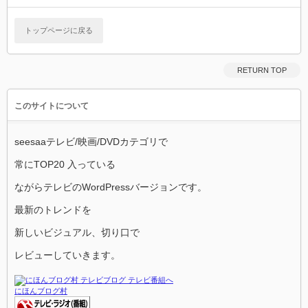
トップページに戻る
RETURN TOP
このサイトについて
seesaaテレビ/映画/DVDカテゴリで
常にTOP20 入っている
ながらテレビのWordPressバージョンです。
最新のトレンドを
新しいビジュアル、切り口で
レビューしていきます。
にほんブログ村