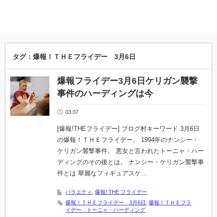
タグ：爆報！ＴＨＥフライデー 3月6日
爆報フライデー3月6日ケリガン襲撃
事件のハーディングは今
03.07
[爆報!THEフライデー] ブログ村キーワード 3月6日
の爆報！ＴＨＥフライデー。 1994年のナンシー・
ケリガン襲撃事件。 悪女と言われたトーニャ・ハー
ディングのその後とは。 ナンシー・ケリガン襲撃事
件とは 華麗なフィギュアスケ…
バラエティ
,
爆報! THE フライデー
爆報！ＴＨＥフライデー 3月6日
,
爆報！ＴＨＥフラ
イデー トーニャ・ハーディング