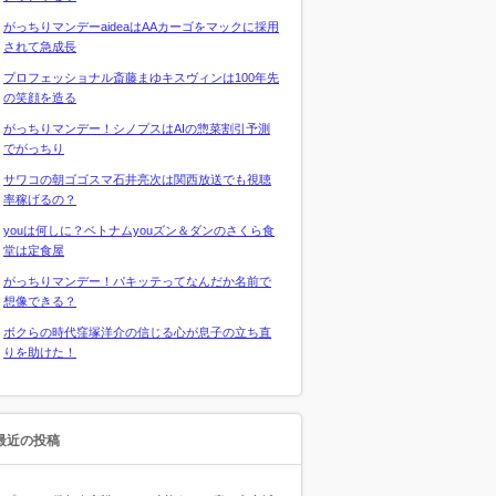
がっちりマンデーaideaはAAカーゴをマックに採用
されて急成長
プロフェッショナル斎藤まゆキスヴィンは100年先
の笑顔を造る
がっちりマンデー！シノプスはAIの惣菜割引予測
でがっちり
サワコの朝ゴゴスマ石井亮次は関西放送でも視聴
率稼げるの？
youは何しに？ベトナムyouズン＆ダンのさくら食
堂は定食屋
がっちりマンデー！パキッテってなんだか名前で
想像できる？
ボクらの時代窪塚洋介の信じる心が息子の立ち直
りを助けた！
最近の投稿