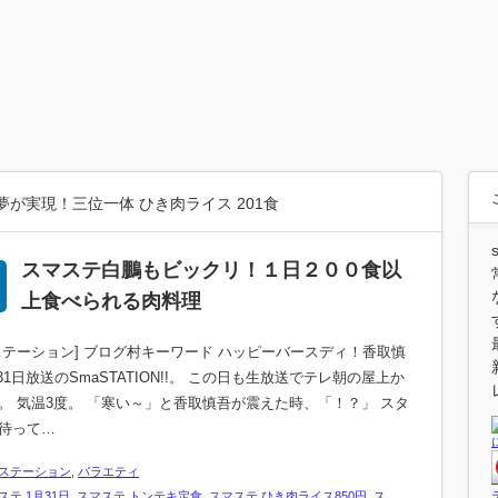
が実現！三位一体 ひき肉ライス 201食
スマステ白鵬もビックリ！１日２００食以
上食べられる肉料理
ステーション] ブログ村キーワード ハッピーバースディ！香取慎
月31日放送のSmaSTATION!!。 この日も生放送でテレ朝の屋上か
。 気温3度。 「寒い～」と香取慎吾が震えた時、「！？」 スタ
待って…
ステーション
,
バラエティ
ステ 1月31日
,
スマステ トンテキ定食
,
スマステ ひき肉ライス850円
,
ス