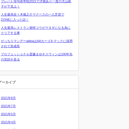
プレバト俳句炎帝戦2021で才能あり一度の犬山紙
子が下克上！
人生最高佐々木蔵之介マクベスの一人芝居で
ZONEに入った話！
人生最高レストラン柴咲コウがマタギになる為に
クリアする事
がっちりマンデーaideaはAAカーゴをマックに採用
されて急成長
プロフェッショナル斎藤まゆキスヴィンは100年先
の笑顔を造る
アーカイブ
2021年8月
2021年7月
2021年5月
2021年4月