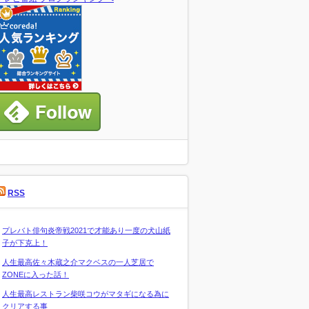
RSS
プレバト俳句炎帝戦2021で才能あり一度の犬山紙
子が下克上！
人生最高佐々木蔵之介マクベスの一人芝居で
ZONEに入った話！
人生最高レストラン柴咲コウがマタギになる為に
クリアする事