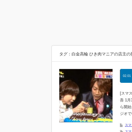
タグ：白金高輪 ひき肉マニアの店主の夢
02.01
[スマ
吾 1
ら開始
ジオで
スマ
スマ