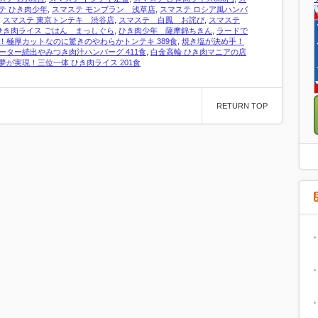
テ ひき肉少年
,
スマステ モンブラン 浅草店
,
スマステ ロシア風ハンバ
,
スマステ 東京トンテキ 渋谷店
,
スマステ 白鳳 お詫び
,
スマステ
ひき肉ライス ごはん まっしぐら
,
ひき肉少年 薩摩錦ちきん
,
ラードで
！極厚カットなのに驚きのやわらかトンテキ 389食
,
焼き塩が決め手！
ーター続出やみつき肉汁ハンバーグ 411食
,
白金高輪 ひき肉マニアの店
夢が実現！三位一体 ひき肉ライス 201食
RETURN TOP