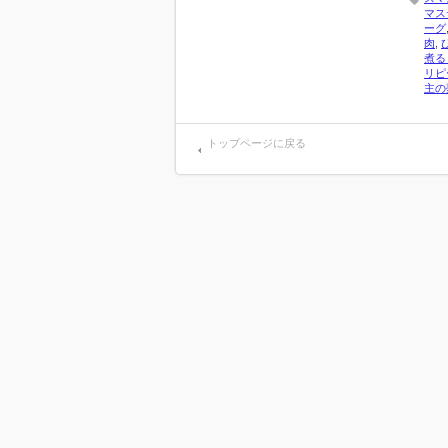
マス
ーグ
肉
,
煮る
リピ
主の
トップページに戻る