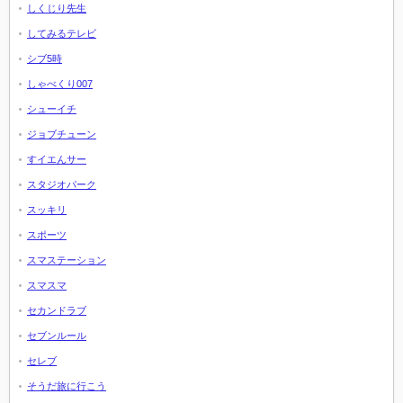
しくじり先生
してみるテレビ
シブ5時
しゃべくり007
シューイチ
ジョブチューン
すイエんサー
スタジオパーク
スッキリ
スポーツ
スマステーション
スマスマ
セカンドラブ
セブンルール
セレブ
そうだ旅に行こう