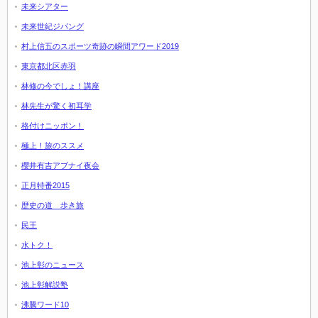
未来シアター
未来世紀ジパング
村上信五のスポーツ奇跡の瞬間アワード2019
東京都北区赤羽
林修の今でしょ！講座
林先生が驚く初耳学
格付けニッポン！
極上！旅のススメ
櫻井有吉アブナイ夜会
正月特番2015
歴史の道 歩き旅
民王
水トク！
池上彰のニュース
池上彰解説塾
沸騰ワード10