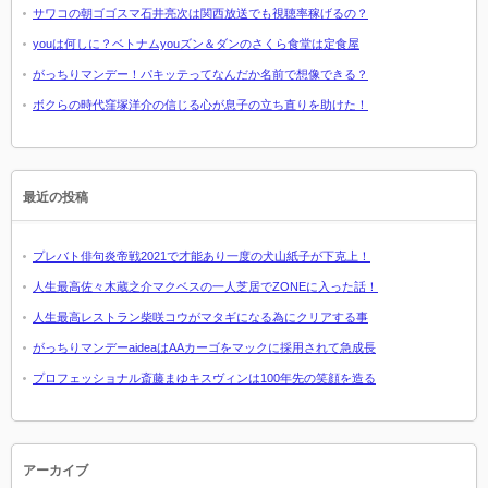
サワコの朝ゴゴスマ石井亮次は関西放送でも視聴率稼げるの？
youは何しに？ベトナムyouズン＆ダンのさくら食堂は定食屋
がっちりマンデー！パキッテってなんだか名前で想像できる？
ボクらの時代窪塚洋介の信じる心が息子の立ち直りを助けた！
最近の投稿
プレバト俳句炎帝戦2021で才能あり一度の犬山紙子が下克上！
人生最高佐々木蔵之介マクベスの一人芝居でZONEに入った話！
人生最高レストラン柴咲コウがマタギになる為にクリアする事
がっちりマンデーaideaはAAカーゴをマックに採用されて急成長
プロフェッショナル斎藤まゆキスヴィンは100年先の笑顔を造る
アーカイブ