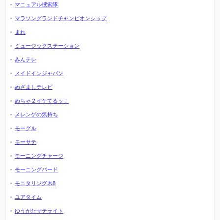
マニュアル捜索隊
マラソングランドチャンピオンシップ
まれ
ミュージックステーション
みんテレ
メイドインジャパン
めざましテレビ
めちゃ２イケてるッ！
メレンゲの気持ち
モーグル
モーサテ
モーニングチャージ
モーニングバード
モニタリング木8
ユアタイム
ゆうがたサテライト