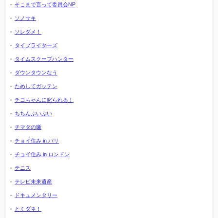
そこまで言って委員会NP
ソノサキ
ソレダメ！
タイプライターズ
タイムスクープハンター
ダウンタウンなう
ためしてガッテン
チコちゃんに叱られる！
ちちんぷいぷい
チマタの噺
チョイ住み in パリ
チョイ住み in ロンドン
テニス
テレビ未来遺産
ドキュメンタリー
とくダネ！