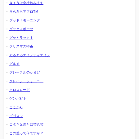
きょうは会社休みます
きらきらアフロTM
グッド！モーニング
グッとスポーツ
グッとラック！
クリスマス特番
ぐるぐるナインティナイン
グルメ
グレーテルのかまど
クレイジージャーニー
クロスロード
ゲンバビト
ここから
ゴゴスマ
コタキ兄弟と四苦八苦
この差って何ですか？