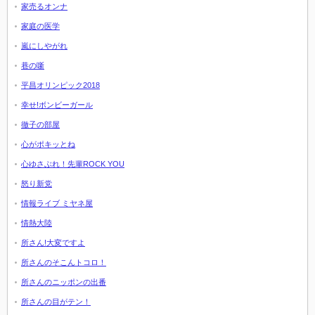
家売るオンナ
家庭の医学
嵐にしやがれ
巷の噺
平昌オリンピック2018
幸せ!ボンビーガール
徹子の部屋
心がポキッとね
心ゆさぶれ！先輩ROCK YOU
怒り新党
情報ライブ ミヤネ屋
情熱大陸
所さん!大変ですよ
所さんのそこんトコロ！
所さんのニッポンの出番
所さんの目がテン！