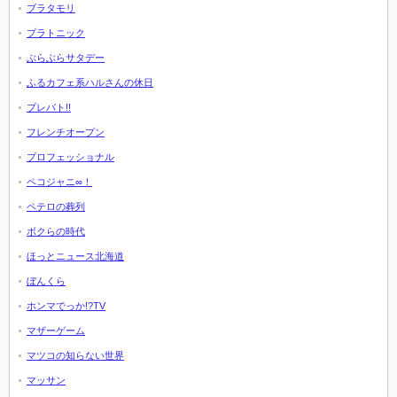
ブラタモリ
プラトニック
ぶらぶらサタデー
ふるカフェ系ハルさんの休日
プレバト!!
フレンチオープン
プロフェッショナル
ペコジャニ∞！
ペテロの葬列
ボクらの時代
ほっとニュース北海道
ぼんくら
ホンマでっか!?TV
マザーゲーム
マツコの知らない世界
マッサン