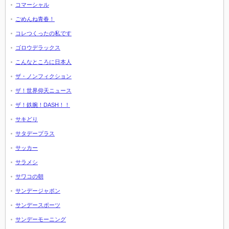
コマーシャル
ごめんね青春！
コレつくったの私です
ゴロウデラックス
こんなところに日本人
ザ・ノンフィクション
ザ！世界仰天ニュース
ザ！鉄腕！DASH！！
サキどり
サタデープラス
サッカー
サラメシ
サワコの朝
サンデージャポン
サンデースポーツ
サンデーモーニング