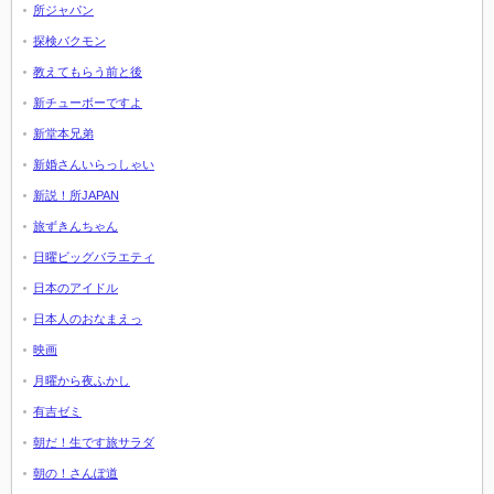
所ジャパン
探検バクモン
教えてもらう前と後
新チューボーですよ
新堂本兄弟
新婚さんいらっしゃい
新説！所JAPAN
旅ずきんちゃん
日曜ビッグバラエティ
日本のアイドル
日本人のおなまえっ
映画
月曜から夜ふかし
有吉ゼミ
朝だ！生です旅サラダ
朝の！さんぽ道