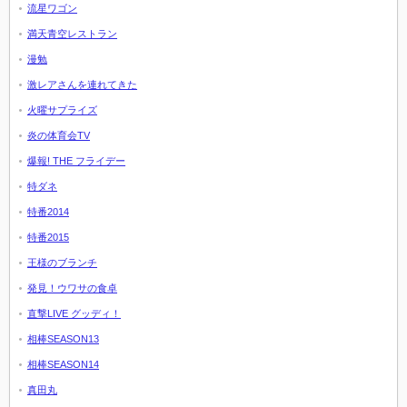
流星ワゴン
満天青空レストラン
漫勉
激レアさんを連れてきた
火曜サプライズ
炎の体育会TV
爆報! THE フライデー
特ダネ
特番2014
特番2015
王様のブランチ
発見！ウワサの食卓
直撃LIVE グッディ！
相棒SEASON13
相棒SEASON14
真田丸