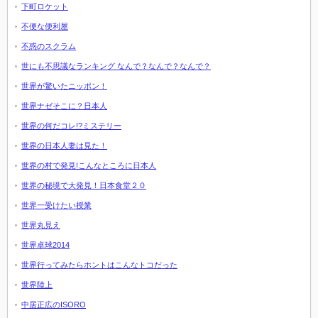
下町ロケット
不便な便利屋
不惑のスクラム
世にも不思議なランキング なんで？なんで？なんで？
世界が驚いたニッポン！
世界ナゼそこに？日本人
世界の何だコレ!?ミステリー
世界の日本人妻は見た！
世界の村で発見!こんなところに日本人
世界の秘境で大発見！日本食堂２０
世界一受けたい授業
世界丸見え
世界卓球2014
世界行ってみたらホントはこんなトコだった
世界陸上
中居正広のISORO