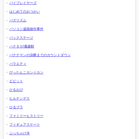
バイプレイヤーズ
はじめてのおつかい
バズリズム
パソコン遠隔操作事件
バックステージ
ハナタカ!優越館
バナナマンの決断までのカウントダウン
バラエティ
ぴったんこカン☆カン
ビビット
ひるおび
ヒルナンデス
ひるブラ
ファミリーヒストリー
フィギュアスケート
ぶっちゃけ寺