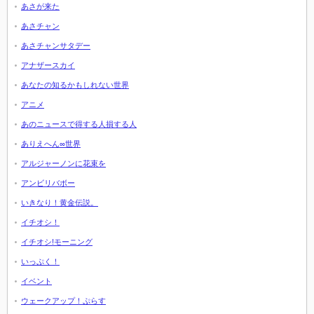
あさが来た
あさチャン
あさチャンサタデー
アナザースカイ
あなたの知るかもしれない世界
アニメ
あのニュースで得する人損する人
ありえへん∞世界
アルジャーノンに花束を
アンビリバボー
いきなり！黄金伝説。
イチオシ！
イチオシ!モーニング
いっぷく！
イベント
ウェークアップ！ぷらす