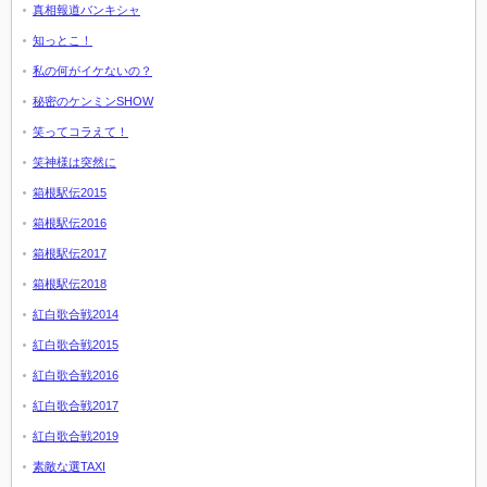
真相報道バンキシャ
知っとこ！
私の何がイケないの？
秘密のケンミンSHOW
笑ってコラえて！
笑神様は突然に
箱根駅伝2015
箱根駅伝2016
箱根駅伝2017
箱根駅伝2018
紅白歌合戦2014
紅白歌合戦2015
紅白歌合戦2016
紅白歌合戦2017
紅白歌合戦2019
素敵な選TAXI