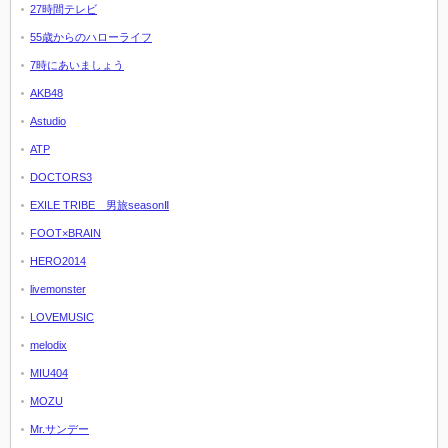
27時間テレビ
55歳からのハローライフ
7時にあいましょう
AKB48
Astudio
ATP
DOCTORS3
EXILE TRIBE 男旅seasonⅡ
FOOT×BRAIN
HERO2014
livemonster
LOVEMUSIC
melodix
MIU404
MOZU
Mr.サンデー