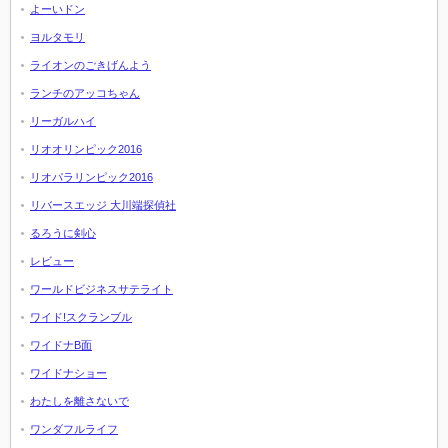
よーいドン
ヨルタモリ
ライオンのごきげんよう
ランチのアッコちゃん
リーガルハイ
リオオリンピック2016
リオパラリンピック2016
リバースエッジ 大川端探偵社
るろうに剣心
レビュー
ワールドビジネスサテライト
ワイド!スクランブル
ワイドナB面
ワイドナショー
わたしを離さないで
ワンダフルライフ