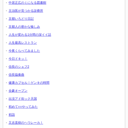
中居正広のミになる図書館
主治医が見つかる診療所
京都いろどり日記
京都人の密かな愉しみ
人生が変わる1分間の深イイ話
人生最高レストラン
今夜くらべてみました
今日ドキッ！
信長のシェフ2
信長協奏曲
健康カプセル！ゲンキの時間
全豪オープン
出没アド街ック天国
初めて○○やってみた
初詣
又吉直樹のヘウレーカ！