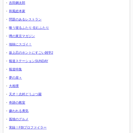
吉田鋼太郎
和風総本家
問題のあるレストラン
喰う寝るふたり 住むふたり
噂の東京マガジン
地味にスゴイ！
坂上忍のホントにすごい雑学2
報道ステーションSUNDAY
報道特集
夢の扉＋
大相撲
天才！志村どうぶつ園
奇跡の教室
嫌われる勇気
孤独のグルメ
実録！FBIプロファイラー