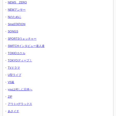
NEWS ZERO
NEWアンサー
Nのために
SmaSTATION
SONGS
SPORTSウォッチャー
SWITCHインタビュー達人達
TOKIOカケル
TOKYOディープ！
TVドラマ
U型ライブ
VS嵐
youは何しに日本へ
ZIP
アウト×デラックス
あさイチ