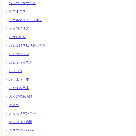
ウエッブサービス
ウロボロス
オールナイトニッポン
オイコノミア
おかしの家
おしかけスピリチュアル
おじゃマップ
おしゃれイズム
おはスタ
おはよう日本
おやすみ日本
ガイアの夜明け
カスペ
がっちりマンデー
カンブリア宮殿
キスマイbusaiku