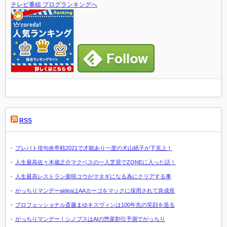
テレビ番組 ブログランキングへ
RSS
プレバト俳句炎帝戦2021で才能あり一度の犬山紙子が下克上！
人生最高佐々木蔵之介マクベスの一人芝居でZONEに入った話！
人生最高レストラン柴咲コウがマタギになる為にクリアする事
がっちりマンデーaideaはAAカーゴをマックに採用されて急成長
プロフェッショナル斎藤まゆキスヴィンは100年先の笑顔を造る
がっちりマンデー！シノプスはAIの惣菜割引予測でがっちり