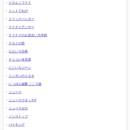
どさんこワイド
トットてれび
トリックハンター
ナイナイアンサー
ナイナイのお見合い大作戦
ナカイの窓
なないろ日和
ナニコレ珍百景
にじいろジーン
ニッポンのミカタ
にっぽん縦断 こころ旅
ニュース
ニュースウオッチ9
ニュースゼロ
ノンストップ
バイキング