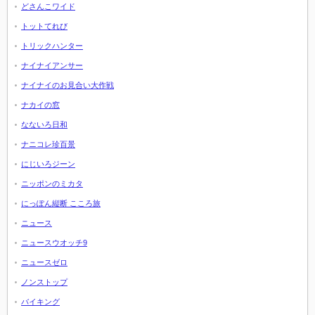
どさんこワイド
トットてれび
トリックハンター
ナイナイアンサー
ナイナイのお見合い大作戦
ナカイの窓
なないろ日和
ナニコレ珍百景
にじいろジーン
ニッポンのミカタ
にっぽん縦断 こころ旅
ニュース
ニュースウオッチ9
ニュースゼロ
ノンストップ
バイキング