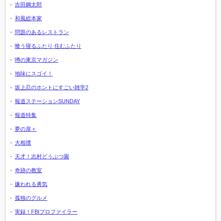
吉田鋼太郎
和風総本家
問題のあるレストラン
喰う寝るふたり 住むふたり
噂の東京マガジン
地味にスゴイ！
坂上忍のホントにすごい雑学2
報道ステーションSUNDAY
報道特集
夢の扉＋
大相撲
天才！志村どうぶつ園
奇跡の教室
嫌われる勇気
孤独のグルメ
実録！FBIプロファイラー