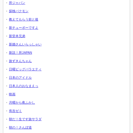
所ジャパン
探検バクモン
教えてもらう前と後
新チューボーですよ
新堂本兄弟
新婚さんいらっしゃい
新説！所JAPAN
旅ずきんちゃん
日曜ビッグバラエティ
日本のアイドル
日本人のおなまえっ
映画
月曜から夜ふかし
有吉ゼミ
朝だ！生です旅サラダ
朝の！さんぽ道