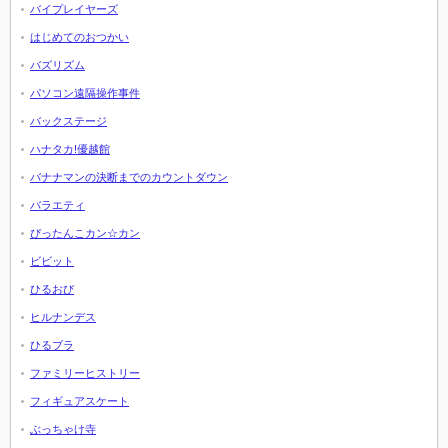
バイプレイヤーズ
はじめてのおつかい
バズリズム
パソコン遠隔操作事件
バックステージ
ハナタカ!優越館
バナナマンの決断までのカウントダウン
バラエティ
ぴったんこカン☆カン
ビビット
ひるおび
ヒルナンデス
ひるブラ
ファミリーヒストリー
フィギュアスケート
ぶっちゃけ寺