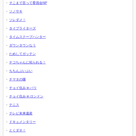
そこまで言って委員会NP
ソノサキ
ソレダメ！
タイプライターズ
タイムスクープハンター
ダウンタウンなう
ためしてガッテン
チコちゃんに叱られる！
ちちんぷいぷい
チマタの噺
チョイ住み in パリ
チョイ住み in ロンドン
テニス
テレビ未来遺産
ドキュメンタリー
とくダネ！