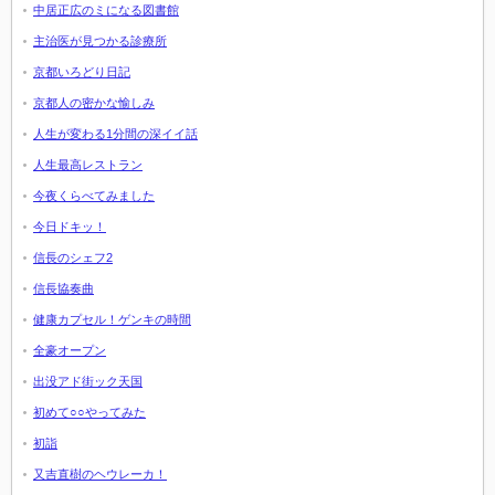
中居正広のミになる図書館
主治医が見つかる診療所
京都いろどり日記
京都人の密かな愉しみ
人生が変わる1分間の深イイ話
人生最高レストラン
今夜くらべてみました
今日ドキッ！
信長のシェフ2
信長協奏曲
健康カプセル！ゲンキの時間
全豪オープン
出没アド街ック天国
初めて○○やってみた
初詣
又吉直樹のヘウレーカ！