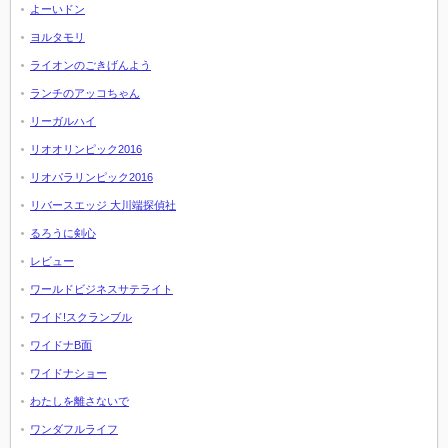
よーいドン
ヨルタモリ
ライオンのごきげんよう
ランチのアッコちゃん
リーガルハイ
リオオリンピック2016
リオパラリンピック2016
リバースエッジ 大川端探偵社
るろうに剣心
レビュー
ワールドビジネスサテライト
ワイド!スクランブル
ワイドナB面
ワイドナショー
わたしを離さないで
ワンダフルライフ