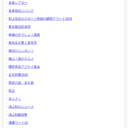
未来シアター
未来世紀ジパング
村上信五のスポーツ奇跡の瞬間アワード2019
東京都北区赤羽
林修の今でしょ！講座
林先生が驚く初耳学
格付けニッポン！
極上！旅のススメ
櫻井有吉アブナイ夜会
正月特番2015
歴史の道 歩き旅
民王
水トク！
池上彰のニュース
池上彰解説塾
沸騰ワード10