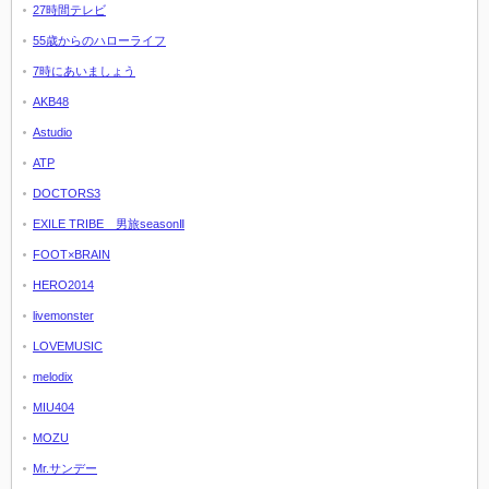
27時間テレビ
55歳からのハローライフ
7時にあいましょう
AKB48
Astudio
ATP
DOCTORS3
EXILE TRIBE 男旅seasonⅡ
FOOT×BRAIN
HERO2014
livemonster
LOVEMUSIC
melodix
MIU404
MOZU
Mr.サンデー