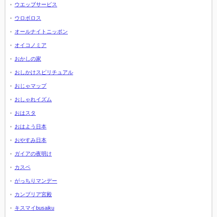
ウエッブサービス
ウロボロス
オールナイトニッポン
オイコノミア
おかしの家
おしかけスピリチュアル
おじゃマップ
おしゃれイズム
おはスタ
おはよう日本
おやすみ日本
ガイアの夜明け
カスペ
がっちりマンデー
カンブリア宮殿
キスマイbusaiku