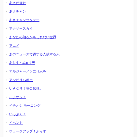
あさが来た
あさチャン
あさチャンサタデー
アナザースカイ
あなたの知るかもしれない世界
アニメ
あのニュースで得する人損する人
ありえへん∞世界
アルジャーノンに花束を
アンビリバボー
いきなり！黄金伝説。
イチオシ！
イチオシ!モーニング
いっぷく！
イベント
ウェークアップ！ぷらす