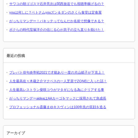
サワコの朝ゴゴスマ石井亮次は関西放送でも視聴率稼げるの？
youは何しに？ベトナムyouズン＆ダンのさくら食堂は定食屋
がっちりマンデー！パキッテってなんだか名前で想像できる？
ボクらの時代窪塚洋介の信じる心が息子の立ち直りを助けた！
最近の投稿
プレバト俳句炎帝戦2021で才能あり一度の犬山紙子が下克上！
人生最高佐々木蔵之介マクベスの一人芝居でZONEに入った話！
人生最高レストラン柴咲コウがマタギになる為にクリアする事
がっちりマンデーaideaはAAカーゴをマックに採用されて急成長
プロフェッショナル斎藤まゆキスヴィンは100年先の笑顔を造る
アーカイブ