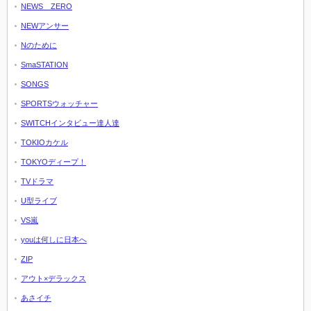
NEWS ZERO
NEWアンサー
Nのために
SmaSTATION
SONGS
SPORTSウォッチャー
SWITCHインタビュー達人達
TOKIOカケル
TOKYOディープ！
TVドラマ
U型ライブ
VS嵐
youは何しに日本へ
ZIP
アウト×デラックス
あさイチ