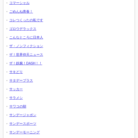
コマーシャル
ごめんね青春！
コレつくったの私です
ゴロウデラックス
こんなところに日本人
ザ・ノンフィクション
ザ！世界仰天ニュース
ザ！鉄腕！DASH！！
サキどり
サタデープラス
サッカー
サラメシ
サワコの朝
サンデージャポン
サンデースポーツ
サンデーモーニング