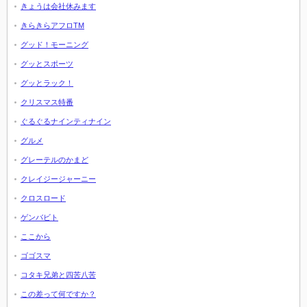
きょうは会社休みます
きらきらアフロTM
グッド！モーニング
グッとスポーツ
グッとラック！
クリスマス特番
ぐるぐるナインティナイン
グルメ
グレーテルのかまど
クレイジージャーニー
クロスロード
ゲンバビト
ここから
ゴゴスマ
コタキ兄弟と四苦八苦
この差って何ですか？