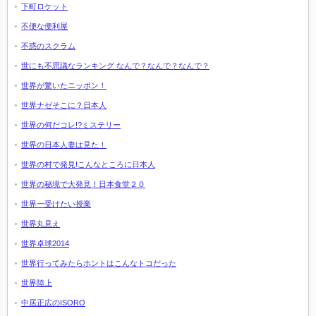
下町ロケット
不便な便利屋
不惑のスクラム
世にも不思議なランキング なんで？なんで？なんで？
世界が驚いたニッポン！
世界ナゼそこに？日本人
世界の何だコレ!?ミステリー
世界の日本人妻は見た！
世界の村で発見!こんなところに日本人
世界の秘境で大発見！日本食堂２０
世界一受けたい授業
世界丸見え
世界卓球2014
世界行ってみたらホントはこんなトコだった
世界陸上
中居正広のISORO