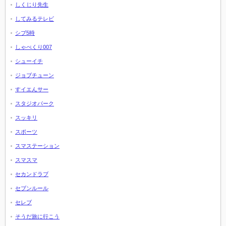
しくじり先生
してみるテレビ
シブ5時
しゃべくり007
シューイチ
ジョブチューン
すイエんサー
スタジオパーク
スッキリ
スポーツ
スマステーション
スマスマ
セカンドラブ
セブンルール
セレブ
そうだ旅に行こう