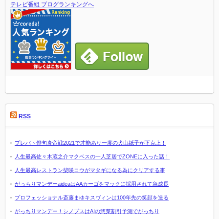
テレビ番組 ブログランキングへ
RSS
プレバト俳句炎帝戦2021で才能あり一度の犬山紙子が下克上！
人生最高佐々木蔵之介マクベスの一人芝居でZONEに入った話！
人生最高レストラン柴咲コウがマタギになる為にクリアする事
がっちりマンデーaideaはAAカーゴをマックに採用されて急成長
プロフェッショナル斎藤まゆキスヴィンは100年先の笑顔を造る
がっちりマンデー！シノプスはAIの惣菜割引予測でがっちり