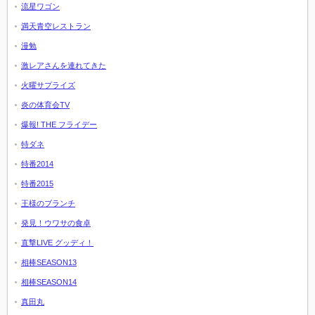
流星ワゴン
満天青空レストラン
漫勉
激レアさんを連れてきた
火曜サプライズ
炎の体育会TV
爆報! THE フライデー
特ダネ
特番2014
特番2015
王様のブランチ
発見！ウワサの食卓
直撃LIVE グッディ！
相棒SEASON13
相棒SEASON14
真田丸