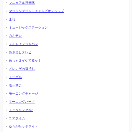
マニュアル捜索隊
マラソングランドチャンピオンシップ
まれ
ミュージックステーション
みんテレ
メイドインジャパン
めざましテレビ
めちゃ２イケてるッ！
メレンゲの気持ち
モーグル
モーサテ
モーニングチャージ
モーニングバード
モニタリング木8
ユアタイム
ゆうがたサテライト