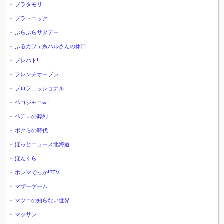
ブラタモリ
プラトニック
ぶらぶらサタデー
ふるカフェ系ハルさんの休日
プレバト!!
フレンチオープン
プロフェッショナル
ペコジャニ∞！
ペテロの葬列
ボクらの時代
ほっとニュース北海道
ぼんくら
ホンマでっか!?TV
マザーゲーム
マツコの知らない世界
マッサン