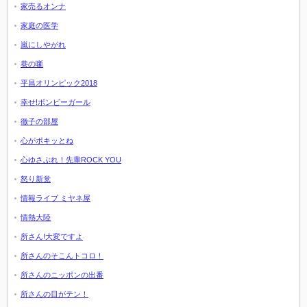
家売るオンナ
家庭の医学
嵐にしやがれ
巷の噺
平昌オリンピック2018
幸せ!ボンビーガール
徹子の部屋
心がポキッとね
心ゆさぶれ！先輩ROCK YOU
怒り新党
情報ライブ ミヤネ屋
情熱大陸
所さん!大変ですよ
所さんのそこんトコロ！
所さんのニッポンの出番
所さんの目がテン！