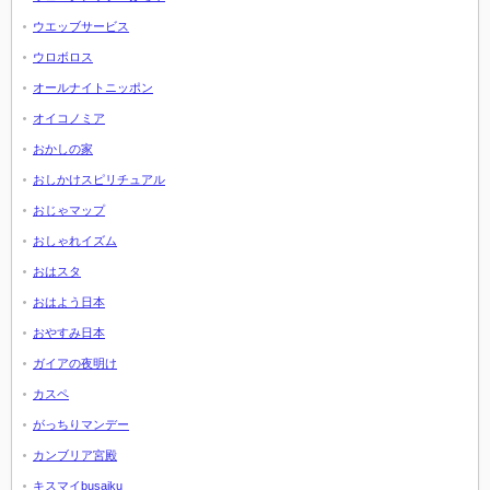
ウエッブサービス
ウロボロス
オールナイトニッポン
オイコノミア
おかしの家
おしかけスピリチュアル
おじゃマップ
おしゃれイズム
おはスタ
おはよう日本
おやすみ日本
ガイアの夜明け
カスペ
がっちりマンデー
カンブリア宮殿
キスマイbusaiku