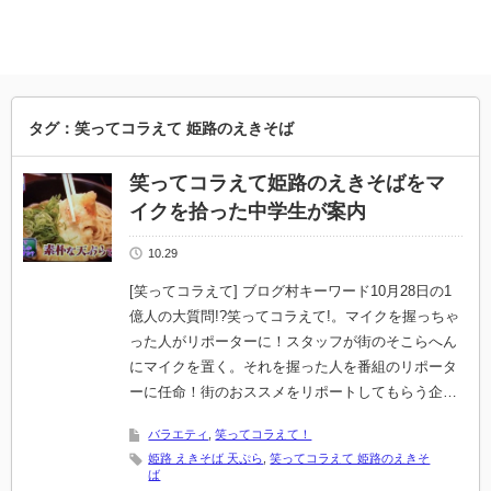
タグ：笑ってコラえて 姫路のえきそば
笑ってコラえて姫路のえきそばをマ
イクを拾った中学生が案内
10.29
[笑ってコラえて] ブログ村キーワード10月28日の1
億人の大質問!?笑ってコラえて!。マイクを握っちゃ
った人がリポーターに！スタッフが街のそこらへん
にマイクを置く。それを握った人を番組のリポータ
ーに任命！街のおススメをリポートしてもらう企…
バラエティ
,
笑ってコラえて！
姫路 えきそば 天ぷら
,
笑ってコラえて 姫路のえきそ
ば