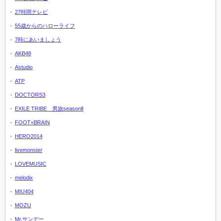
27時間テレビ
55歳からのハローライフ
7時にあいましょう
AKB48
Astudio
ATP
DOCTORS3
EXILE TRIBE 男旅seasonⅡ
FOOT×BRAIN
HERO2014
livemonster
LOVEMUSIC
melodix
MIU404
MOZU
Mr.サンデー