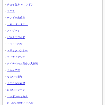
チョイ住み in ロンドン
テニス
テレビ未来遺産
ドキュメンタリー
とくダネ！
どさんこワイド
トットてれび
トリックハンター
ナイナイアンサー
ナイナイのお見合い大作戦
ナカイの窓
なないろ日和
ナニコレ珍百景
にじいろジーン
ニッポンのミカタ
にっぽん縦断 こころ旅