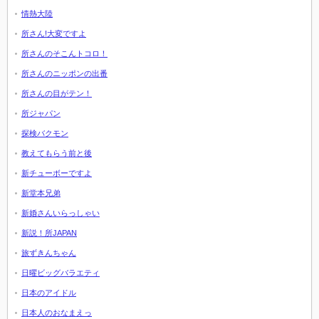
情熱大陸
所さん!大変ですよ
所さんのそこんトコロ！
所さんのニッポンの出番
所さんの目がテン！
所ジャパン
探検バクモン
教えてもらう前と後
新チューボーですよ
新堂本兄弟
新婚さんいらっしゃい
新説！所JAPAN
旅ずきんちゃん
日曜ビッグバラエティ
日本のアイドル
日本人のおなまえっ