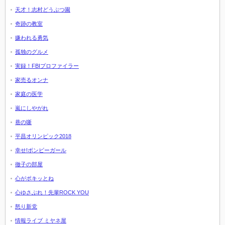
天才！志村どうぶつ園
奇跡の教室
嫌われる勇気
孤独のグルメ
実録！FBIプロファイラー
家売るオンナ
家庭の医学
嵐にしやがれ
巷の噺
平昌オリンピック2018
幸せ!ボンビーガール
徹子の部屋
心がポキッとね
心ゆさぶれ！先輩ROCK YOU
怒り新党
情報ライブ ミヤネ屋