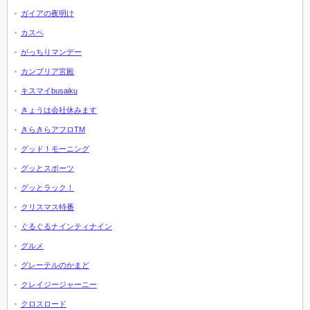
ガイアの夜明け
カスペ
がっちりマンデー
カンブリア宮殿
キスマイbusaiku
きょうは会社休みます
きらきらアフロTM
グッド！モーニング
グッとスポーツ
グッとラック！
クリスマス特番
ぐるぐるナインティナイン
グルメ
グレーテルのかまど
クレイジージャーニー
クロスロード