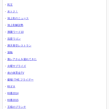
民王
水トク！
池上彰のニュース
池上彰解説塾
沸騰ワード10
流星ワゴン
満天青空レストラン
漫勉
激レアさんを連れてきた
火曜サプライズ
炎の体育会TV
爆報! THE フライデー
特ダネ
特番2014
特番2015
王様のブランチ