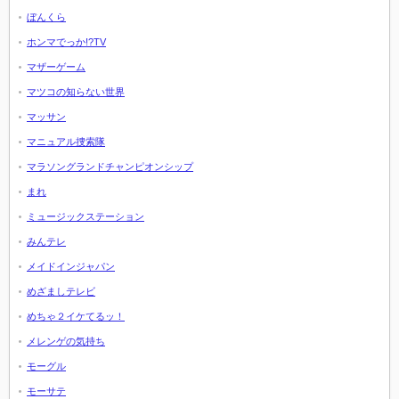
ぼんくら
ホンマでっか!?TV
マザーゲーム
マツコの知らない世界
マッサン
マニュアル捜索隊
マラソングランドチャンピオンシップ
まれ
ミュージックステーション
みんテレ
メイドインジャパン
めざましテレビ
めちゃ２イケてるッ！
メレンゲの気持ち
モーグル
モーサテ