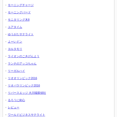
モーニングチャージ
モーニングバード
モニタリング木8
ユアタイム
ゆうがたサテライト
よーいドン
ヨルタモリ
ライオンのごきげんよう
ランチのアッコちゃん
リーガルハイ
リオオリンピック2016
リオパラリンピック2016
リバースエッジ 大川端探偵社
るろうに剣心
レビュー
ワールドビジネスサテライト