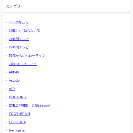
カテゴリー
〇〇の妻たち
1周回って知らない話
24時間テレビ
27時間テレビ
55歳からのハローライフ
7時にあいましょう
AKB48
Astudio
ATP
DOCTORS3
EXILE TRIBE 男旅seasonⅡ
FOOT×BRAIN
HERO2014
livemonster