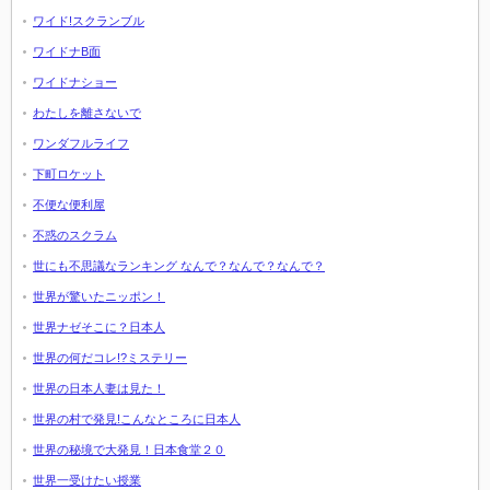
ワイド!スクランブル
ワイドナB面
ワイドナショー
わたしを離さないで
ワンダフルライフ
下町ロケット
不便な便利屋
不惑のスクラム
世にも不思議なランキング なんで？なんで？なんで？
世界が驚いたニッポン！
世界ナゼそこに？日本人
世界の何だコレ!?ミステリー
世界の日本人妻は見た！
世界の村で発見!こんなところに日本人
世界の秘境で大発見！日本食堂２０
世界一受けたい授業