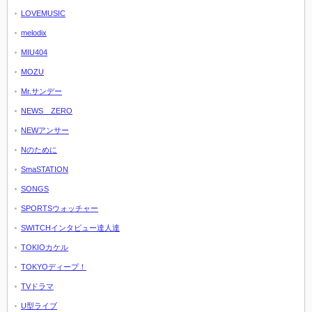
LOVEMUSIC
melodix
MIU404
MOZU
Mr.サンデー
NEWS ZERO
NEWアンサー
Nのために
SmaSTATION
SONGS
SPORTSウォッチャー
SWITCHインタビュー達人達
TOKIOカケル
TOKYOディープ！
TVドラマ
U型ライブ