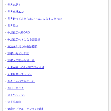
世界丸見え
世界卓球2014
世界行ってみたらホントはこんなトコだった
世界陸上
中居正広のISORO
中居正広のミになる図書館
主治医が見つかる診療所
京都いろどり日記
京都人の密かな愉しみ
人生が変わる1分間の深イイ話
人生最高レストラン
今夜くらべてみました
今日ドキッ！
信長のシェフ2
信長協奏曲
健康カプセル！ゲンキの時間