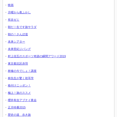
映画
月曜から夜ふかし
有吉ゼミ
朝だ！生です旅サラダ
朝の！さんぽ道
未来シアター
未来世紀ジパング
村上信五のスポーツ奇跡の瞬間アワード2019
東京都北区赤羽
林修の今でしょ！講座
林先生が驚く初耳学
格付けニッポン！
極上！旅のススメ
櫻井有吉アブナイ夜会
正月特番2015
歴史の道 歩き旅