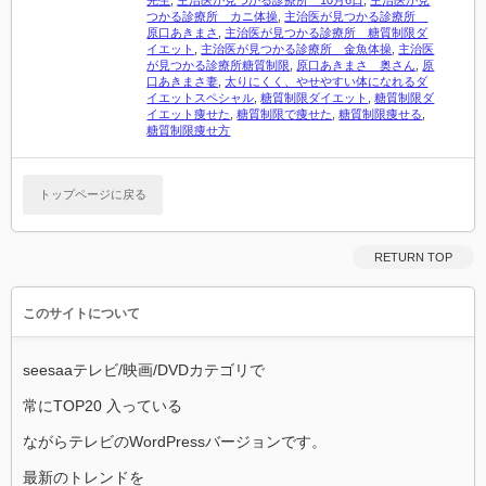
先生
,
主治医が見つかる診療所 10月6日
,
主治医が見
つかる診療所 カニ体操
,
主治医が見つかる診療所
原口あきまさ
,
主治医が見つかる診療所 糖質制限ダ
イエット
,
主治医が見つかる診療所 金魚体操
,
主治医
が見つかる診療所糖質制限
,
原口あきまさ 奥さん
,
原
口あきまさ妻
,
太りにくく、やせやすい体になれるダ
イエットスペシャル
,
糖質制限ダイエット
,
糖質制限ダ
イエット痩せた
,
糖質制限で痩せた
,
糖質制限痩せる
,
糖質制限痩せ方
トップページに戻る
RETURN TOP
このサイトについて
seesaaテレビ/映画/DVDカテゴリで
常にTOP20 入っている
ながらテレビのWordPressバージョンです。
最新のトレンドを