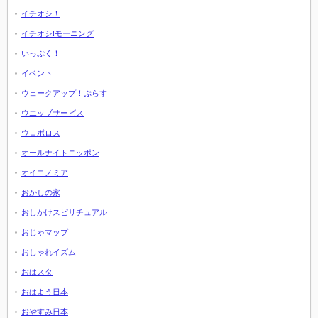
イチオシ！
イチオシ!モーニング
いっぷく！
イベント
ウェークアップ！ぷらす
ウエッブサービス
ウロボロス
オールナイトニッポン
オイコノミア
おかしの家
おしかけスピリチュアル
おじゃマップ
おしゃれイズム
おはスタ
おはよう日本
おやすみ日本