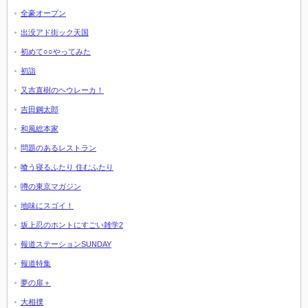
全豪オープン
出没アド街ック天国
初めて○○やってみた
初詣
又吉直樹のヘウレーカ！
吉田鋼太郎
和風総本家
問題のあるレストラン
喰う寝るふたり 住むふたり
噂の東京マガジン
地味にスゴイ！
坂上忍のホントにすごい雑学2
報道ステーションSUNDAY
報道特集
夢の扉＋
大相撲