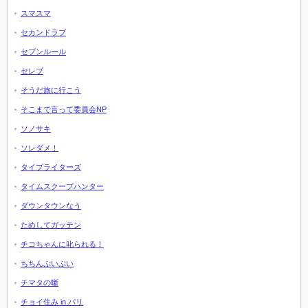
スマスマ
セカンドラブ
セブンルール
セレブ
そうだ旅に行こう
そこまで言って委員会NP
ソノサキ
ソレダメ！
タイプライターズ
タイムスクープハンター
ダウンタウンなう
ためしてガッテン
チコちゃんに叱られる！
ちちんぷいぷい
チマタの噺
チョイ住み in パリ