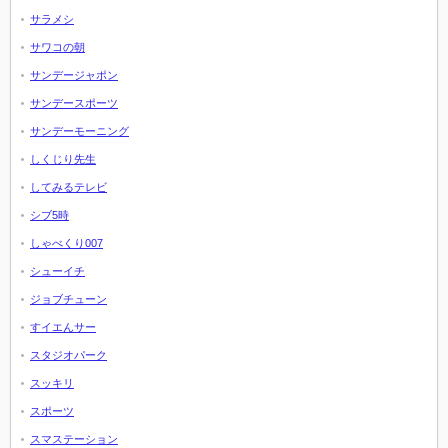
サラメシ
サワコの朝
サンデージャポン
サンデースポーツ
サンデーモーニング
しくじり先生
してみるテレビ
シブ5時
しゃべくり007
シューイチ
ジョブチューン
すイエんサー
スタジオパーク
スッキリ
スポーツ
スマステーション