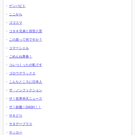
ゲンバビト
ここから
ゴゴスマ
コタキ兄弟と四苦八苦
この差って何ですか？
コマーシャル
ごめんね青春！
コレつくったの私です
ゴロウデラックス
こんなところに日本人
ザ・ノンフィクション
ザ！世界仰天ニュース
ザ！鉄腕！DASH！！
サキどり
サタデープラス
サッカー