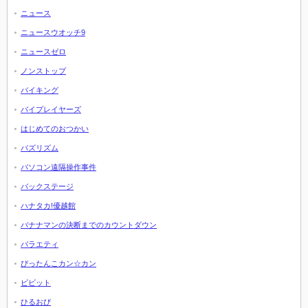
ニュース
ニュースウオッチ9
ニュースゼロ
ノンストップ
バイキング
バイプレイヤーズ
はじめてのおつかい
バズリズム
パソコン遠隔操作事件
バックステージ
ハナタカ!優越館
バナナマンの決断までのカウントダウン
バラエティ
ぴったんこカン☆カン
ビビット
ひるおび