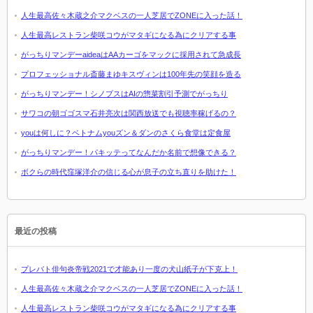
人生最高佐々木蔵之介マクベスの一人芝居でZONEに入った話！
人生最高レストラン柴咲コウがマタギになる為にクリアする事
がっちりマンデーaideaはAAカーゴをマックに採用されて急成長
プロフェッショナル斎藤まゆキスヴィンは100年先の笑顔を造る
がっちりマンデー！シノプスはAIの惣菜割引予測でがっちり
サワコの朝ゴゴスマ石井亮次は関西放送でも視聴率稼げるの？
youは何しに？ベトナムyouズン＆ダンのさくら食堂は定食屋
がっちりマンデー！パキッテってなんだか名前で想像できる？
ボクらの時代窪塚洋介の信じる心が息子の立ち直りを助けた！
最近の投稿
プレバト俳句炎帝戦2021で才能あり一度の犬山紙子が下克上！
人生最高佐々木蔵之介マクベスの一人芝居でZONEに入った話！
人生最高レストラン柴咲コウがマタギになる為にクリアする事