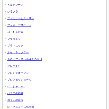
ヒルナンデス
ひるブラ
ファミリーヒストリー
フィギュアスケート
ぶっちゃけ寺
ブラタモリ
プラトニック
ぶらぶらサタデー
ふるカフェ系ハルさんの休日
プレバト!!
フレンチオープン
プロフェッショナル
ペコジャニ∞！
ペテロの葬列
ボクらの時代
ほっとニュース北海道