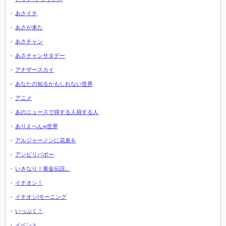
あさイチ
あさが来た
あさチャン
あさチャンサタデー
アナザースカイ
あなたの知るかもしれない世界
アニメ
あのニュースで得する人損する人
ありえへん∞世界
アルジャーノンに花束を
アンビリバボー
いきなり！黄金伝説。
イチオシ！
イチオシ!モーニング
いっぷく！
イベント