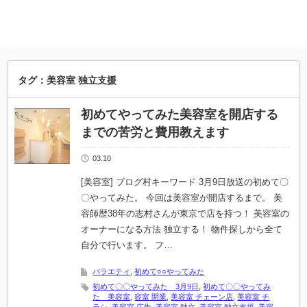
タグ：美容室 独立支援
初めてやってみた美容室を開店する
までの苦労と費用教えます
03.10
[美容室] ブログ村キーワード 3月9日放送の初めて〇
〇やってみた。 今回は美容室が開店するまで。 美
容師歴38年の志村さんが東京で店を持つ！ 美容室の
オーナーになる方法 独立する！ 物件探しから全て
自分で行います。 フ…
バラエティ
,
初めて○○やってみた
初めて〇〇やってみた 3月9日
,
初めて〇〇やってみ
た 美容室
,
容室 開業
,
美容室 チェーン店
,
美容室 チ