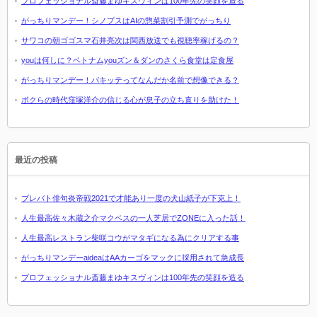
プロフェッショナル斎藤まゆキスヴィンは100年先の笑顔を造る
がっちりマンデー！シノプスはAIの惣菜割引予測でがっちり
サワコの朝ゴゴスマ石井亮次は関西放送でも視聴率稼げるの？
youは何しに？ベトナムyouズン＆ダンのさくら食堂は定食屋
がっちりマンデー！パキッテってなんだか名前で想像できる？
ボクらの時代窪塚洋介の信じる心が息子の立ち直りを助けた！
最近の投稿
プレバト俳句炎帝戦2021で才能あり一度の犬山紙子が下克上！
人生最高佐々木蔵之介マクベスの一人芝居でZONEに入った話！
人生最高レストラン柴咲コウがマタギになる為にクリアする事
がっちりマンデーaideaはAAカーゴをマックに採用されて急成長
プロフェッショナル斎藤まゆキスヴィンは100年先の笑顔を造る