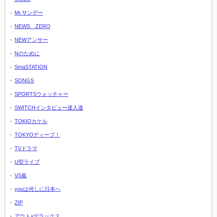
Mr.サンデー
NEWS ZERO
NEWアンサー
Nのために
SmaSTATION
SONGS
SPORTSウォッチャー
SWITCHインタビュー達人達
TOKIOカケル
TOKYOディープ！
TVドラマ
U型ライブ
VS嵐
youは何しに日本へ
ZIP
アウト×デラックス