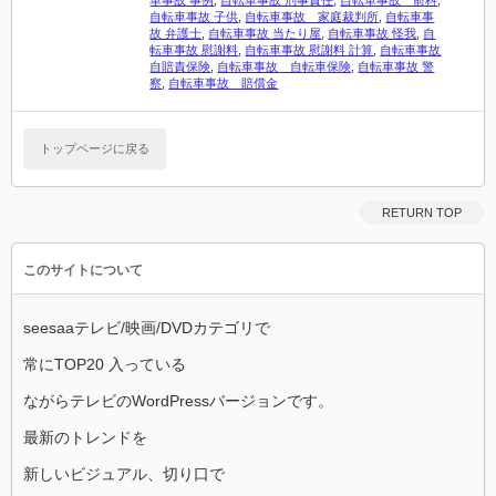
車事故 事例
,
自転車事故 刑事責任
,
自転車事故 前科
,
自転車事故 子供
,
自転車事故 家庭裁判所
,
自転車事
故 弁護士
,
自転車事故 当たり屋
,
自転車事故 怪我
,
自
転車事故 慰謝料
,
自転車事故 慰謝料 計算
,
自転車事故
自賠責保険
,
自転車事故 自転車保険
,
自転車事故 警
察
,
自転車事故 賠償金
トップページに戻る
RETURN TOP
このサイトについて
seesaaテレビ/映画/DVDカテゴリで
常にTOP20 入っている
ながらテレビのWordPressバージョンです。
最新のトレンドを
新しいビジュアル、切り口で