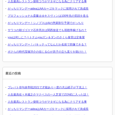
人生最高レストラン柴咲コウがマタギになる為にクリアする事
がっちりマンデーaideaはAAカーゴをマックに採用されて急成長
プロフェッショナル斎藤まゆキスヴィンは100年先の笑顔を造る
がっちりマンデー！シノプスはAIの惣菜割引予測でがっちり
サワコの朝ゴゴスマ石井亮次は関西放送でも視聴率稼げるの？
youは何しに？ベトナムyouズン＆ダンのさくら食堂は定食屋
がっちりマンデー！パキッテってなんだか名前で想像できる？
ボクらの時代窪塚洋介の信じる心が息子の立ち直りを助けた！
最近の投稿
プレバト俳句炎帝戦2021で才能あり一度の犬山紙子が下克上！
人生最高佐々木蔵之介マクベスの一人芝居でZONEに入った話！
人生最高レストラン柴咲コウがマタギになる為にクリアする事
がっちりマンデーaideaはAAカーゴをマックに採用されて急成長