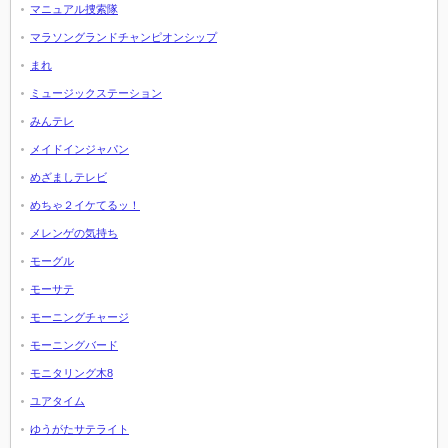
マニュアル捜索隊
マラソングランドチャンピオンシップ
まれ
ミュージックステーション
みんテレ
メイドインジャパン
めざましテレビ
めちゃ２イケてるッ！
メレンゲの気持ち
モーグル
モーサテ
モーニングチャージ
モーニングバード
モニタリング木8
ユアタイム
ゆうがたサテライト