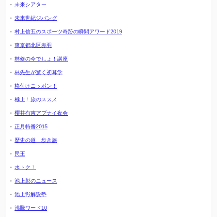
未来シアター
未来世紀ジパング
村上信五のスポーツ奇跡の瞬間アワード2019
東京都北区赤羽
林修の今でしょ！講座
林先生が驚く初耳学
格付けニッポン！
極上！旅のススメ
櫻井有吉アブナイ夜会
正月特番2015
歴史の道 歩き旅
民王
水トク！
池上彰のニュース
池上彰解説塾
沸騰ワード10