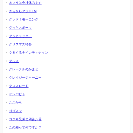
きょうは会社休みます
きらきらアフロTM
グッド！モーニング
グッとスポーツ
グッとラック！
クリスマス特番
ぐるぐるナインティナイン
グルメ
グレーテルのかまど
クレイジージャーニー
クロスロード
ゲンバビト
ここから
ゴゴスマ
コタキ兄弟と四苦八苦
この差って何ですか？