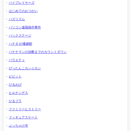
バイプレイヤーズ
はじめてのおつかい
バズリズム
パソコン遠隔操作事件
バックステージ
ハナタカ!優越館
バナナマンの決断までのカウントダウン
バラエティ
ぴったんこカン☆カン
ビビット
ひるおび
ヒルナンデス
ひるブラ
ファミリーヒストリー
フィギュアスケート
ぶっちゃけ寺