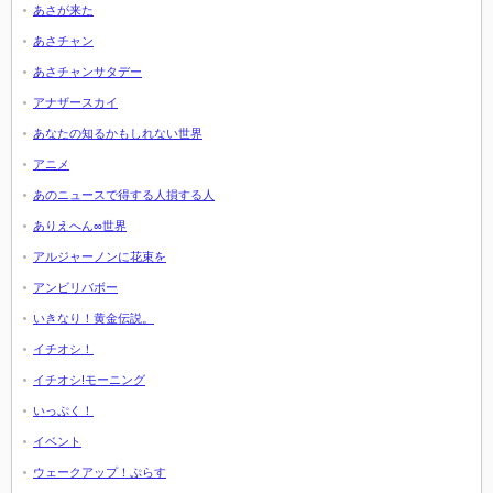
あさが来た
あさチャン
あさチャンサタデー
アナザースカイ
あなたの知るかもしれない世界
アニメ
あのニュースで得する人損する人
ありえへん∞世界
アルジャーノンに花束を
アンビリバボー
いきなり！黄金伝説。
イチオシ！
イチオシ!モーニング
いっぷく！
イベント
ウェークアップ！ぷらす