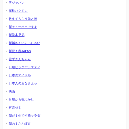
所ジャパン
探検バクモン
教えてもらう前と後
新チューボーですよ
新堂本兄弟
新婚さんいらっしゃい
新説！所JAPAN
旅ずきんちゃん
日曜ビッグバラエティ
日本のアイドル
日本人のおなまえっ
映画
月曜から夜ふかし
有吉ゼミ
朝だ！生です旅サラダ
朝の！さんぽ道