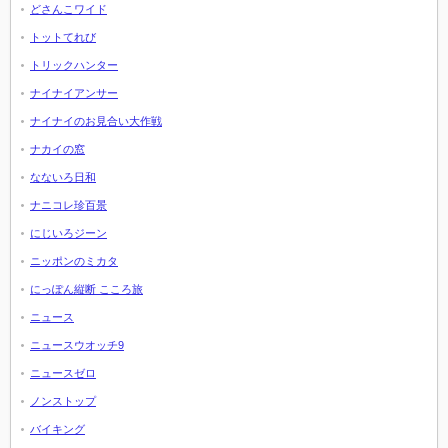
どさんこワイド
トットてれび
トリックハンター
ナイナイアンサー
ナイナイのお見合い大作戦
ナカイの窓
なないろ日和
ナニコレ珍百景
にじいろジーン
ニッポンのミカタ
にっぽん縦断 こころ旅
ニュース
ニュースウオッチ9
ニュースゼロ
ノンストップ
バイキング