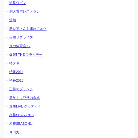
流星ワゴン
満天青空レストラン
漫勉
激レアさんを連れてきた
火曜サプライズ
炎の体育会TV
爆報! THE フライデー
特ダネ
特番2014
特番2015
王様のブランチ
発見！ウワサの食卓
直撃LIVE グッディ！
相棒SEASON13
相棒SEASON14
真田丸