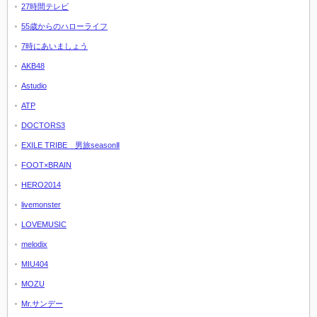
27時間テレビ
55歳からのハローライフ
7時にあいましょう
AKB48
Astudio
ATP
DOCTORS3
EXILE TRIBE 男旅seasonⅡ
FOOT×BRAIN
HERO2014
livemonster
LOVEMUSIC
melodix
MIU404
MOZU
Mr.サンデー