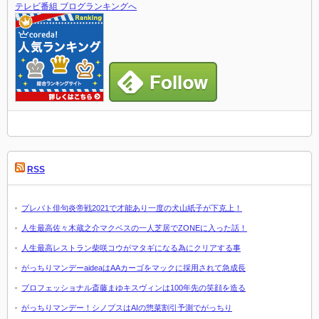
テレビ番組 ブログランキングへ
RSS
プレバト俳句炎帝戦2021で才能あり一度の犬山紙子が下克上！
人生最高佐々木蔵之介マクベスの一人芝居でZONEに入った話！
人生最高レストラン柴咲コウがマタギになる為にクリアする事
がっちりマンデーaideaはAAカーゴをマックに採用されて急成長
プロフェッショナル斎藤まゆキスヴィンは100年先の笑顔を造る
がっちりマンデー！シノプスはAIの惣菜割引予測でがっちり