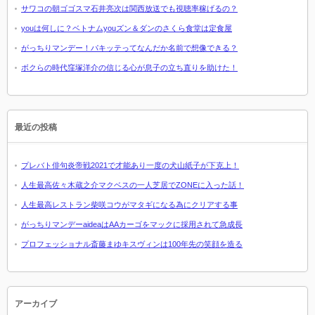
サワコの朝ゴゴスマ石井亮次は関西放送でも視聴率稼げるの？
youは何しに？ベトナムyouズン＆ダンのさくら食堂は定食屋
がっちりマンデー！パキッテってなんだか名前で想像できる？
ボクらの時代窪塚洋介の信じる心が息子の立ち直りを助けた！
最近の投稿
プレバト俳句炎帝戦2021で才能あり一度の犬山紙子が下克上！
人生最高佐々木蔵之介マクベスの一人芝居でZONEに入った話！
人生最高レストラン柴咲コウがマタギになる為にクリアする事
がっちりマンデーaideaはAAカーゴをマックに採用されて急成長
プロフェッショナル斎藤まゆキスヴィンは100年先の笑顔を造る
アーカイブ