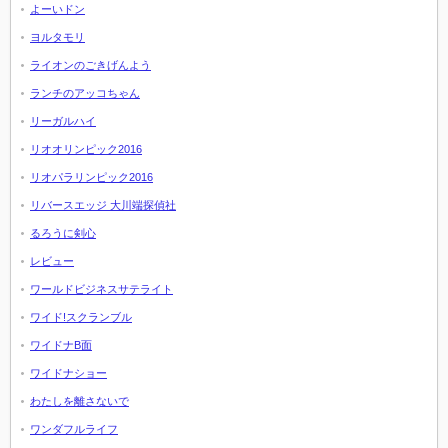
よーいドン
ヨルタモリ
ライオンのごきげんよう
ランチのアッコちゃん
リーガルハイ
リオオリンピック2016
リオパラリンピック2016
リバースエッジ 大川端探偵社
るろうに剣心
レビュー
ワールドビジネスサテライト
ワイド!スクランブル
ワイドナB面
ワイドナショー
わたしを離さないで
ワンダフルライフ