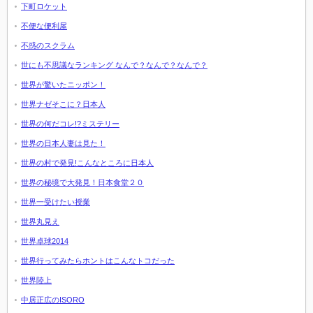
下町ロケット
不便な便利屋
不惑のスクラム
世にも不思議なランキング なんで？なんで？なんで？
世界が驚いたニッポン！
世界ナゼそこに？日本人
世界の何だコレ!?ミステリー
世界の日本人妻は見た！
世界の村で発見!こんなところに日本人
世界の秘境で大発見！日本食堂２０
世界一受けたい授業
世界丸見え
世界卓球2014
世界行ってみたらホントはこんなトコだった
世界陸上
中居正広のISORO