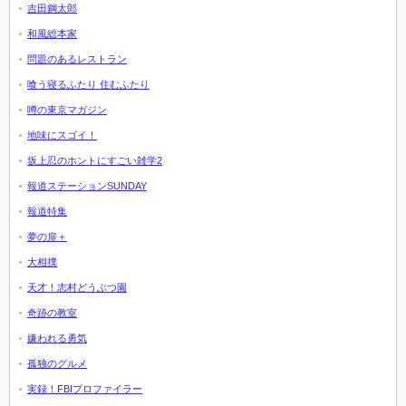
吉田鋼太郎
和風総本家
問題のあるレストラン
喰う寝るふたり 住むふたり
噂の東京マガジン
地味にスゴイ！
坂上忍のホントにすごい雑学2
報道ステーションSUNDAY
報道特集
夢の扉＋
大相撲
天才！志村どうぶつ園
奇跡の教室
嫌われる勇気
孤独のグルメ
実録！FBIプロファイラー