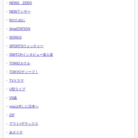
NEWS ZERO
NEWアンサー
Nのために
SmaSTATION
SONGS
SPORTSウォッチャー
SWITCHインタビュー達人達
TOKIOカケル
TOKYOディープ！
TVドラマ
U型ライブ
VS嵐
youは何しに日本へ
ZIP
アウト×デラックス
あさイチ