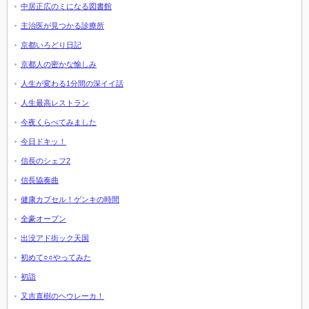
中居正広のミになる図書館
主治医が見つかる診療所
京都いろどり日記
京都人の密かな愉しみ
人生が変わる1分間の深イイ話
人生最高レストラン
今夜くらべてみました
今日ドキッ！
信長のシェフ2
信長協奏曲
健康カプセル！ゲンキの時間
全豪オープン
出没アド街ック天国
初めて○○やってみた
初詣
又吉直樹のヘウレーカ！