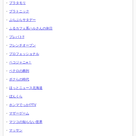
ブラタモリ
プラトニック
ぶらぶらサタデー
ふるカフェ系ハルさんの休日
プレバト!!
フレンチオープン
プロフェッショナル
ペコジャニ∞！
ペテロの葬列
ボクらの時代
ほっとニュース北海道
ぼんくら
ホンマでっか!?TV
マザーゲーム
マツコの知らない世界
マッサン