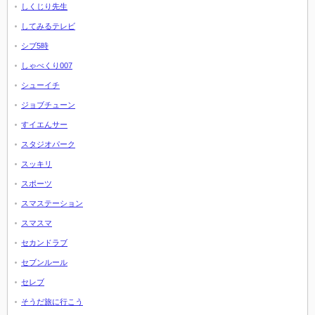
しくじり先生
してみるテレビ
シブ5時
しゃべくり007
シューイチ
ジョブチューン
すイエんサー
スタジオパーク
スッキリ
スポーツ
スマステーション
スマスマ
セカンドラブ
セブンルール
セレブ
そうだ旅に行こう