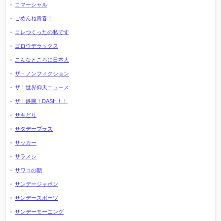
コマーシャル
ごめんね青春！
コレつくったの私です
ゴロウデラックス
こんなところに日本人
ザ・ノンフィクション
ザ！世界仰天ニュース
ザ！鉄腕！DASH！！
サキどり
サタデープラス
サッカー
サラメシ
サワコの朝
サンデージャポン
サンデースポーツ
サンデーモーニング