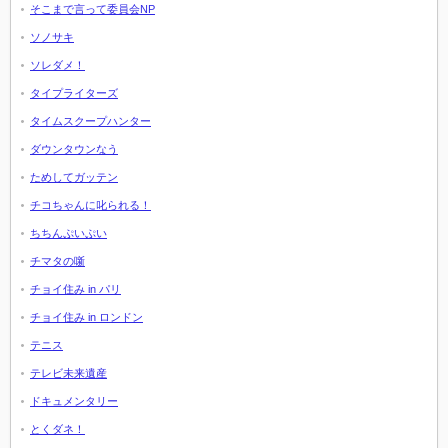
そこまで言って委員会NP
ソノサキ
ソレダメ！
タイプライターズ
タイムスクープハンター
ダウンタウンなう
ためしてガッテン
チコちゃんに叱られる！
ちちんぷいぷい
チマタの噺
チョイ住み in パリ
チョイ住み in ロンドン
テニス
テレビ未来遺産
ドキュメンタリー
とくダネ！