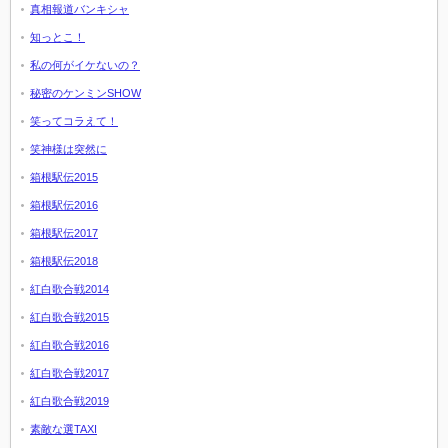
真相報道バンキシャ
知っとこ！
私の何がイケないの？
秘密のケンミンSHOW
笑ってコラえて！
笑神様は突然に
箱根駅伝2015
箱根駅伝2016
箱根駅伝2017
箱根駅伝2018
紅白歌合戦2014
紅白歌合戦2015
紅白歌合戦2016
紅白歌合戦2017
紅白歌合戦2019
素敵な選TAXI