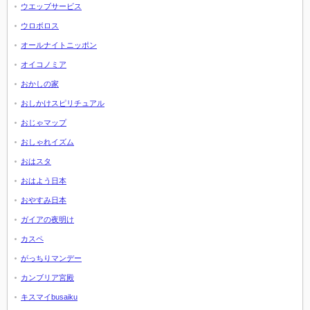
ウエッブサービス
ウロボロス
オールナイトニッポン
オイコノミア
おかしの家
おしかけスピリチュアル
おじゃマップ
おしゃれイズム
おはスタ
おはよう日本
おやすみ日本
ガイアの夜明け
カスペ
がっちりマンデー
カンブリア宮殿
キスマイbusaiku