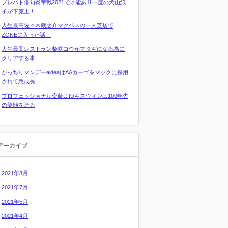
プレバト俳句炎帝戦2021で才能あり一度の犬山紙
子が下克上！
人生最高佐々木蔵之介マクベスの一人芝居で
ZONEに入った話！
人生最高レストラン柴咲コウがマタギになる為に
クリアする事
がっちりマンデーaideaはAAカーゴをマックに採用
されて急成長
プロフェッショナル斎藤まゆキスヴィンは100年先
の笑顔を造る
アーカイブ
2021年8月
2021年7月
2021年5月
2021年4月