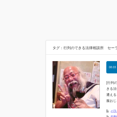
タグ：行列のできる法律相談所 セー
08.03
[行列
きる法
遭える
服おじ
バラ
行列