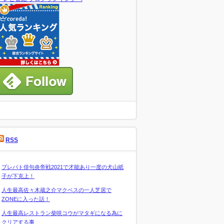
RSS
プレバト俳句炎帝戦2021で才能あり一度の犬山紙
子が下克上！
人生最高佐々木蔵之介マクベスの一人芝居で
ZONEに入った話！
人生最高レストラン柴咲コウがマタギになる為に
クリアする事