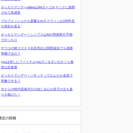
がっちりマンデーaideaはAAカーゴをマックに採用
されて急成長
プロフェッショナル斎藤まゆキスヴィンは100年先
の笑顔を造る
がっちりマンデー！シノプスはAIの惣菜割引予測
でがっちり
サワコの朝ゴゴスマ石井亮次は関西放送でも視聴
率稼げるの？
youは何しに？ベトナムyouズン＆ダンのさくら食
堂は定食屋
がっちりマンデー！パキッテってなんだか名前で
想像できる？
ボクらの時代窪塚洋介の信じる心が息子の立ち直
りを助けた！
最近の投稿