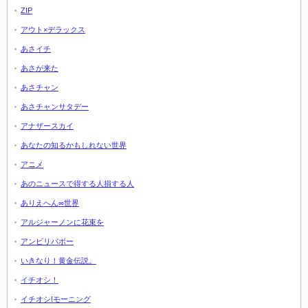
ZIP
アウト×デラックス
あさイチ
あさが来た
あさチャン
あさチャンサタデー
アナザースカイ
あなたの知るかもしれない世界
アニメ
あのニュースで得する人損する人
ありえへん∞世界
アルジャーノンに花束を
アンビリバボー
いきなり！黄金伝説。
イチオシ！
イチオシ!モーニング