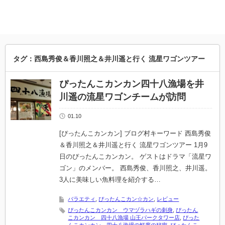
タグ：西島秀俊＆香川照之＆井川遥と行く 流星ワゴンツアー
ぴったんこカンカン四十八漁場を井
川遥の流星ワゴンチームが訪問
01.10
[ぴったんこカンカン] ブログ村キーワード 西島秀俊
＆香川照之＆井川遥と行く 流星ワゴンツアー 1月9
日のぴったんこカンカン。 ゲストはドラマ「流星ワ
ゴン」のメンバー。 西島秀俊、香川照之、井川遥。
3人に美味しい魚料理を紹介する…
バラエティ
,
ぴったんこカン☆カン
,
レビュー
ぴったんこカンカン ウマヅラハギの刺身
,
ぴったん
こカンカン 四十八漁場 山王パークタワー店
,
ぴった