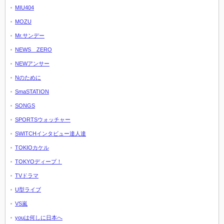
MIU404
MOZU
Mr.サンデー
NEWS ZERO
NEWアンサー
Nのために
SmaSTATION
SONGS
SPORTSウォッチャー
SWITCHインタビュー達人達
TOKIOカケル
TOKYOディープ！
TVドラマ
U型ライブ
VS嵐
youは何しに日本へ