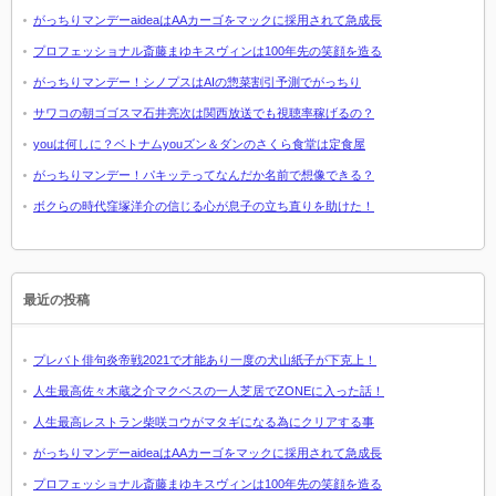
がっちりマンデーaideaはAAカーゴをマックに採用されて急成長
プロフェッショナル斎藤まゆキスヴィンは100年先の笑顔を造る
がっちりマンデー！シノプスはAIの惣菜割引予測でがっちり
サワコの朝ゴゴスマ石井亮次は関西放送でも視聴率稼げるの？
youは何しに？ベトナムyouズン＆ダンのさくら食堂は定食屋
がっちりマンデー！パキッテってなんだか名前で想像できる？
ボクらの時代窪塚洋介の信じる心が息子の立ち直りを助けた！
最近の投稿
プレバト俳句炎帝戦2021で才能あり一度の犬山紙子が下克上！
人生最高佐々木蔵之介マクベスの一人芝居でZONEに入った話！
人生最高レストラン柴咲コウがマタギになる為にクリアする事
がっちりマンデーaideaはAAカーゴをマックに採用されて急成長
プロフェッショナル斎藤まゆキスヴィンは100年先の笑顔を造る