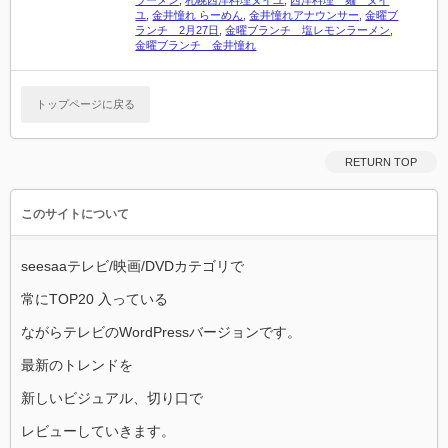
ラーメン
,
札幌西洋料理ヌイユ
,
西洋料理 麺 ヌイ
ユ
,
金井憧れ らーめん
,
金井憧れアナウンサー
,
金曜ブ
ランチ 2月27日
,
金曜ブランチ 塩レモンラーメン
,
金曜ブランチ 金井憧れ
トップページに戻る
RETURN TOP
このサイトについて
seesaaテレビ/映画/DVDカテゴリで
常にTOP20 入っている
ながらテレビのWordPressバージョンです。
最新のトレンドを
新しいビジュアル、切り口で
レビューしていきます。