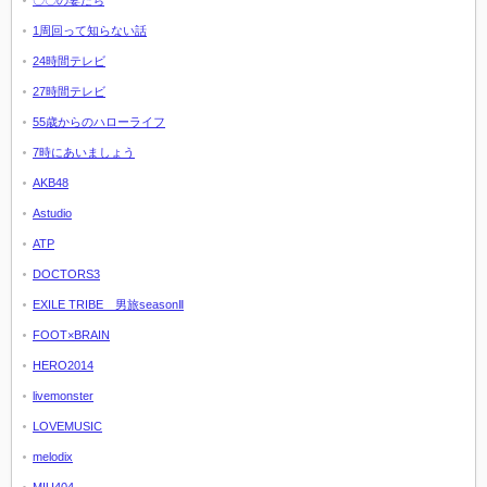
〇〇の妻たち
1周回って知らない話
24時間テレビ
27時間テレビ
55歳からのハローライフ
7時にあいましょう
AKB48
Astudio
ATP
DOCTORS3
EXILE TRIBE 男旅seasonⅡ
FOOT×BRAIN
HERO2014
livemonster
LOVEMUSIC
melodix