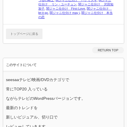
つるの剛士
,
関ジャニ仕分け ハナミズキ
,
関ジャニ
仕分け リン・ユーチュン
,
関ジャニ仕分け 沢田知
加子
,
関ジャニ仕分け First Love
,
関ジャニ仕分け
let it go
,
関ジャニ仕分け may j
,
関ジャニ仕分け 本当
の恋
トップページに戻る
RETURN TOP
このサイトについて
seesaaテレビ/映画/DVDカテゴリで
常にTOP20 入っている
ながらテレビのWordPressバージョンです。
最新のトレンドを
新しいビジュアル、切り口で
レビューしていきます。