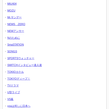
MIU404
MOZU
Mr.サンデー
NEWS ZERO
NEWアンサー
Nのために
SmaSTATION
SONGS
SPORTSウォッチャー
SWITCHインタビュー達人達
TOKIOカケル
TOKYOディープ！
TVドラマ
U型ライブ
VS嵐
youは何しに日本へ