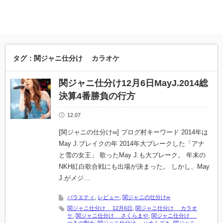
タグ：関ジャニ仕分け カラオケ
関ジャニ仕分け12月6日MayJ.2014総
決算4番勝負の行方
12.07
[関ジャニの仕分け∞] ブログ村キーワード 2014年は
May J.ブレイクの年 2014年大ブレークした「アナ
と雪の女王」 歌ったMay J.も大ブレーク。 年末の
NKH紅白歌合戦にも出場が決まった。 しかし、May
J.がメジ…
バラエティ
,
レビュー
,
関ジャニの仕分け∞
関ジャニ仕分け 12月6日
,
関ジャニ仕分け カラオ
ケ
,
関ジャニ仕分け さくらまや
,
関ジャニ仕分け