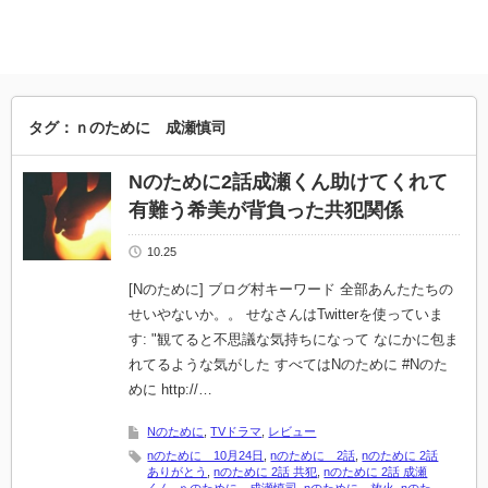
タグ：ｎのために 成瀬慎司
Nのために2話成瀬くん助けてくれて
有難う希美が背負った共犯関係
10.25
[Nのために] ブログ村キーワード 全部あんたたちの
せいやないか。。 せなさんはTwitterを使っていま
す: "観てると不思議な気持ちになって なにかに包ま
れてるような気がした すべてはNのために #Nのた
めに http://…
Nのために
,
TVドラマ
,
レビュー
nのために 10月24日
,
nのために 2話
,
nのために 2話
ありがとう
,
nのために 2話 共犯
,
nのために 2話 成瀬