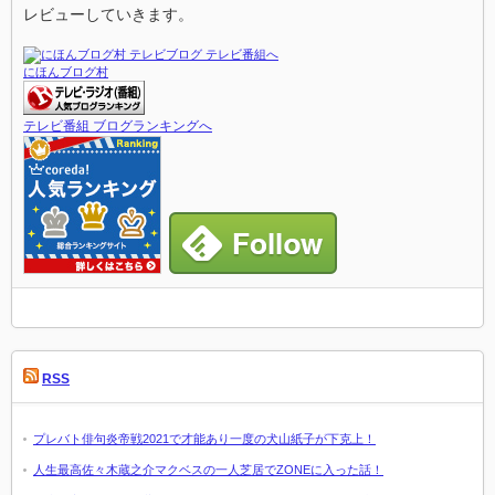
レビューしていきます。
にほんブログ村
テレビ番組 ブログランキングへ
RSS
プレバト俳句炎帝戦2021で才能あり一度の犬山紙子が下克上！
人生最高佐々木蔵之介マクベスの一人芝居でZONEに入った話！