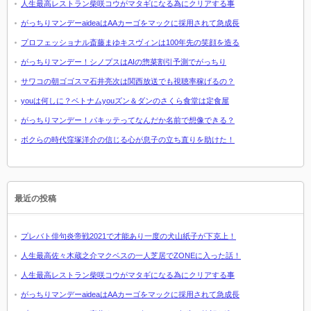
人生最高レストラン柴咲コウがマタギになる為にクリアする事
がっちりマンデーaideaはAAカーゴをマックに採用されて急成長
プロフェッショナル斎藤まゆキスヴィンは100年先の笑顔を造る
がっちりマンデー！シノプスはAIの惣菜割引予測でがっちり
サワコの朝ゴゴスマ石井亮次は関西放送でも視聴率稼げるの？
youは何しに？ベトナムyouズン＆ダンのさくら食堂は定食屋
がっちりマンデー！パキッテってなんだか名前で想像できる？
ボクらの時代窪塚洋介の信じる心が息子の立ち直りを助けた！
最近の投稿
プレバト俳句炎帝戦2021で才能あり一度の犬山紙子が下克上！
人生最高佐々木蔵之介マクベスの一人芝居でZONEに入った話！
人生最高レストラン柴咲コウがマタギになる為にクリアする事
がっちりマンデーaideaはAAカーゴをマックに採用されて急成長