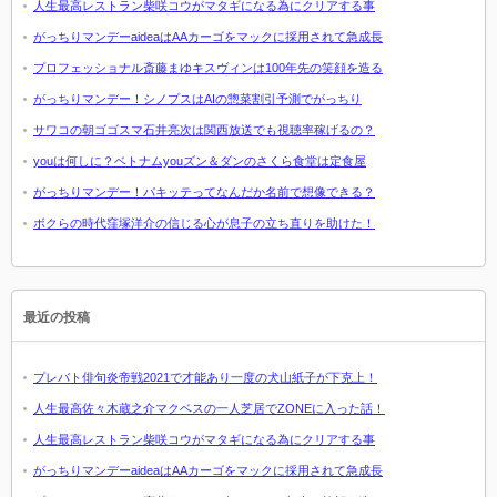
人生最高レストラン柴咲コウがマタギになる為にクリアする事
がっちりマンデーaideaはAAカーゴをマックに採用されて急成長
プロフェッショナル斎藤まゆキスヴィンは100年先の笑顔を造る
がっちりマンデー！シノプスはAIの惣菜割引予測でがっちり
サワコの朝ゴゴスマ石井亮次は関西放送でも視聴率稼げるの？
youは何しに？ベトナムyouズン＆ダンのさくら食堂は定食屋
がっちりマンデー！パキッテってなんだか名前で想像できる？
ボクらの時代窪塚洋介の信じる心が息子の立ち直りを助けた！
最近の投稿
プレバト俳句炎帝戦2021で才能あり一度の犬山紙子が下克上！
人生最高佐々木蔵之介マクベスの一人芝居でZONEに入った話！
人生最高レストラン柴咲コウがマタギになる為にクリアする事
がっちりマンデーaideaはAAカーゴをマックに採用されて急成長