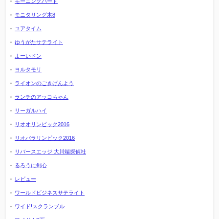
モーニングバード
モニタリング木8
ユアタイム
ゆうがたサテライト
よーいドン
ヨルタモリ
ライオンのごきげんよう
ランチのアッコちゃん
リーガルハイ
リオオリンピック2016
リオパラリンピック2016
リバースエッジ 大川端探偵社
るろうに剣心
レビュー
ワールドビジネスサテライト
ワイド!スクランブル