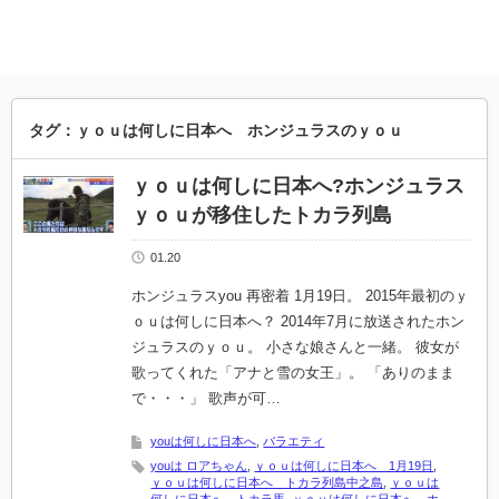
タグ：ｙｏｕは何しに日本へ ホンジュラスのｙｏｕ
ｙｏｕは何しに日本へ?ホンジュラス
ｙｏｕが移住したトカラ列島
01.20
ホンジュラスyou 再密着 1月19日。 2015年最初のｙ
ｏｕは何しに日本へ？ 2014年7月に放送されたホン
ジュラスのｙｏｕ。 小さな娘さんと一緒。 彼女が
歌ってくれた「アナと雪の女王」。 「ありのまま
で・・・」 歌声が可…
youは何しに日本へ
,
バラエティ
youは ロアちゃん
,
ｙｏｕは何しに日本へ 1月19日
,
ｙｏｕは何しに日本へ トカラ列島中之島
,
ｙｏｕは