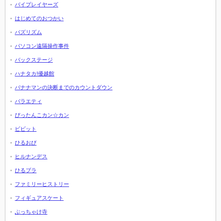
バイプレイヤーズ
はじめてのおつかい
バズリズム
パソコン遠隔操作事件
バックステージ
ハナタカ!優越館
バナナマンの決断までのカウントダウン
バラエティ
ぴったんこカン☆カン
ビビット
ひるおび
ヒルナンデス
ひるブラ
ファミリーヒストリー
フィギュアスケート
ぶっちゃけ寺