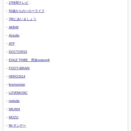
27時間テレビ
55歳からのハローライフ
7時にあいましょう
AKB48
Astudio
ATP
DOCTORS3
EXILE TRIBE 男旅seasonⅡ
FOOT×BRAIN
HERO2014
livemonster
LOVEMUSIC
melodix
MIU404
MOZU
Mr.サンデー