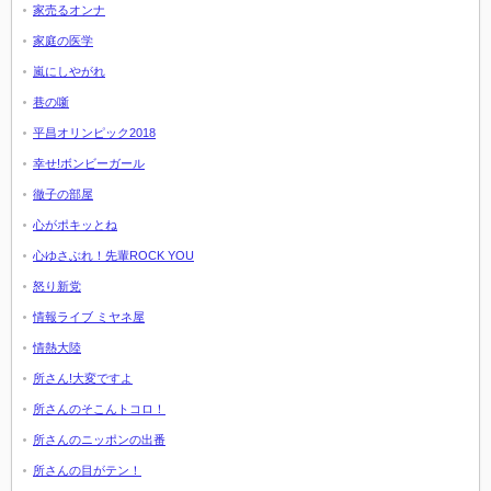
家売るオンナ
家庭の医学
嵐にしやがれ
巷の噺
平昌オリンピック2018
幸せ!ボンビーガール
徹子の部屋
心がポキッとね
心ゆさぶれ！先輩ROCK YOU
怒り新党
情報ライブ ミヤネ屋
情熱大陸
所さん!大変ですよ
所さんのそこんトコロ！
所さんのニッポンの出番
所さんの目がテン！