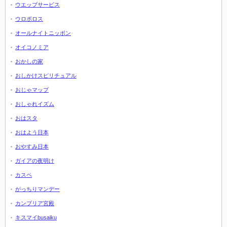
ウエッブサービス
ウロボロス
オールナイトニッポン
オイコノミア
おかしの家
おしかけスピリチュアル
おじゃマップ
おしゃれイズム
おはスタ
おはよう日本
おやすみ日本
ガイアの夜明け
カスペ
がっちりマンデー
カンブリア宮殿
キスマイbusaiku