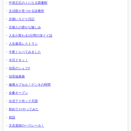
中居正広のミになる図書館
主治医が見つかる診療所
京都いろどり日記
京都人の密かな愉しみ
人生が変わる1分間の深イイ話
人生最高レストラン
今夜くらべてみました
今日ドキッ！
信長のシェフ2
信長協奏曲
健康カプセル！ゲンキの時間
全豪オープン
出没アド街ック天国
初めて○○やってみた
初詣
又吉直樹のヘウレーカ！