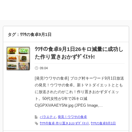
タグ：ｳﾜｻの食卓9月1日
ｳﾜｻの食卓9月1日26キロ減量に成功し
た作り置きおかずﾀﾞｲｴｯﾄ!
09.04
[発見!ウワサの食卓] ブログ村キーワード9月1日放送
の発見！ウワサの食卓。新トマトダイエットととも
に放送されたのがこれ！作り置きおかずダイエッ
ト。50代女性が1年で26キロ減
CIjGPXiVAAEY5Nr.jpg (JPEG Image,…
バラエティ
,
発見！ウワサの食卓
ｳﾜｻの食卓 作り置きおかずﾀﾞｲｴｯﾄ
,
ｳﾜｻの食卓9月1日