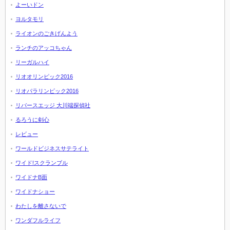
よーいドン
ヨルタモリ
ライオンのごきげんよう
ランチのアッコちゃん
リーガルハイ
リオオリンピック2016
リオパラリンピック2016
リバースエッジ 大川端探偵社
るろうに剣心
レビュー
ワールドビジネスサテライト
ワイド!スクランブル
ワイドナB面
ワイドナショー
わたしを離さないで
ワンダフルライフ