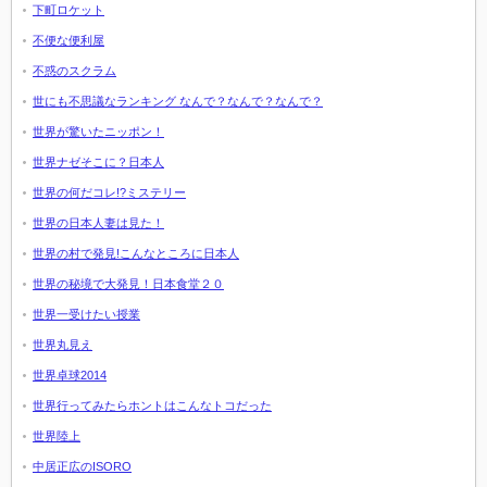
下町ロケット
不便な便利屋
不惑のスクラム
世にも不思議なランキング なんで？なんで？なんで？
世界が驚いたニッポン！
世界ナゼそこに？日本人
世界の何だコレ!?ミステリー
世界の日本人妻は見た！
世界の村で発見!こんなところに日本人
世界の秘境で大発見！日本食堂２０
世界一受けたい授業
世界丸見え
世界卓球2014
世界行ってみたらホントはこんなトコだった
世界陸上
中居正広のISORO