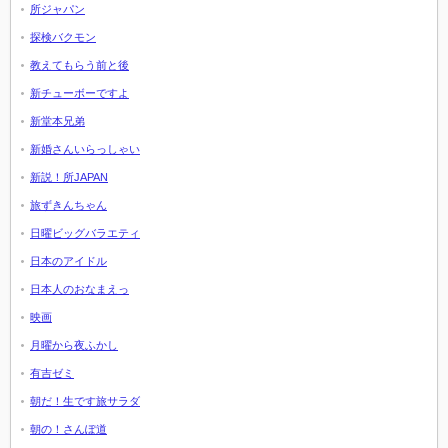
所ジャパン
探検バクモン
教えてもらう前と後
新チューボーですよ
新堂本兄弟
新婚さんいらっしゃい
新説！所JAPAN
旅ずきんちゃん
日曜ビッグバラエティ
日本のアイドル
日本人のおなまえっ
映画
月曜から夜ふかし
有吉ゼミ
朝だ！生です旅サラダ
朝の！さんぽ道