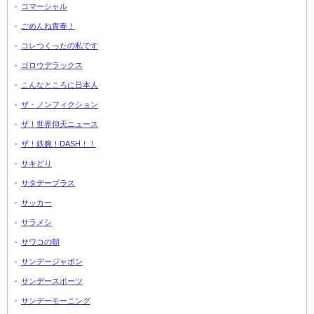
コマーシャル
ごめんね青春！
コレつくったの私です
ゴロウデラックス
こんなところに日本人
ザ・ノンフィクション
ザ！世界仰天ニュース
ザ！鉄腕！DASH！！
サキどり
サタデープラス
サッカー
サラメシ
サワコの朝
サンデージャポン
サンデースポーツ
サンデーモーニング