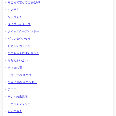
そこまで言って委員会NP
ソノサキ
ソレダメ！
タイプライターズ
タイムスクープハンター
ダウンタウンなう
ためしてガッテン
チコちゃんに叱られる！
ちちんぷいぷい
チマタの噺
チョイ住み in パリ
チョイ住み in ロンドン
テニス
テレビ未来遺産
ドキュメンタリー
とくダネ！