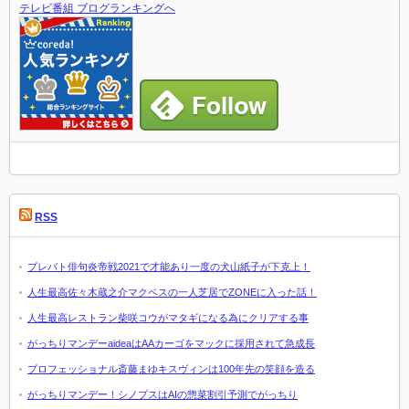
テレビ番組 ブログランキングへ
RSS
プレバト俳句炎帝戦2021で才能あり一度の犬山紙子が下克上！
人生最高佐々木蔵之介マクベスの一人芝居でZONEに入った話！
人生最高レストラン柴咲コウがマタギになる為にクリアする事
がっちりマンデーaideaはAAカーゴをマックに採用されて急成長
プロフェッショナル斎藤まゆキスヴィンは100年先の笑顔を造る
がっちりマンデー！シノプスはAIの惣菜割引予測でがっちり