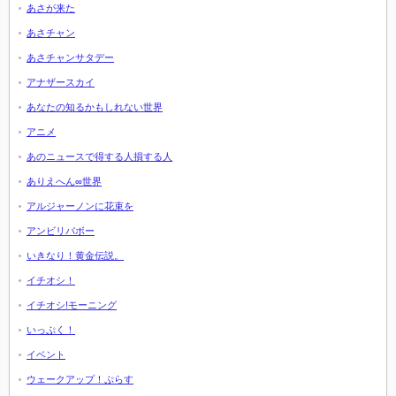
あさが来た
あさチャン
あさチャンサタデー
アナザースカイ
あなたの知るかもしれない世界
アニメ
あのニュースで得する人損する人
ありえへん∞世界
アルジャーノンに花束を
アンビリバボー
いきなり！黄金伝説。
イチオシ！
イチオシ!モーニング
いっぷく！
イベント
ウェークアップ！ぷらす