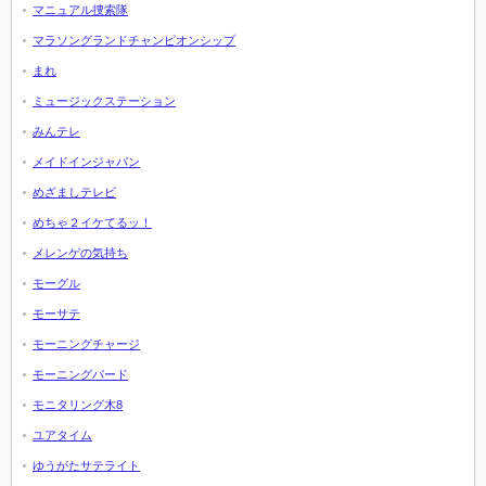
マニュアル捜索隊
マラソングランドチャンピオンシップ
まれ
ミュージックステーション
みんテレ
メイドインジャパン
めざましテレビ
めちゃ２イケてるッ！
メレンゲの気持ち
モーグル
モーサテ
モーニングチャージ
モーニングバード
モニタリング木8
ユアタイム
ゆうがたサテライト