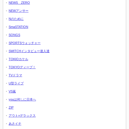
NEWS ZERO
NEWアンサー
Nのために
SmaSTATION
SONGS
SPORTSウォッチャー
SWITCHインタビュー達人達
TOKIOカケル
TOKYOディープ！
TVドラマ
U型ライブ
VS嵐
youは何しに日本へ
ZIP
アウト×デラックス
あさイチ