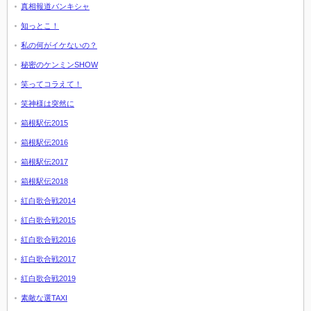
真相報道バンキシャ
知っとこ！
私の何がイケないの？
秘密のケンミンSHOW
笑ってコラえて！
笑神様は突然に
箱根駅伝2015
箱根駅伝2016
箱根駅伝2017
箱根駅伝2018
紅白歌合戦2014
紅白歌合戦2015
紅白歌合戦2016
紅白歌合戦2017
紅白歌合戦2019
素敵な選TAXI