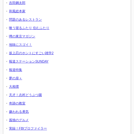
吉田鋼太郎
和風総本家
問題のあるレストラン
喰う寝るふたり 住むふたり
噂の東京マガジン
地味にスゴイ！
坂上忍のホントにすごい雑学2
報道ステーションSUNDAY
報道特集
夢の扉＋
大相撲
天才！志村どうぶつ園
奇跡の教室
嫌われる勇気
孤独のグルメ
実録！FBIプロファイラー