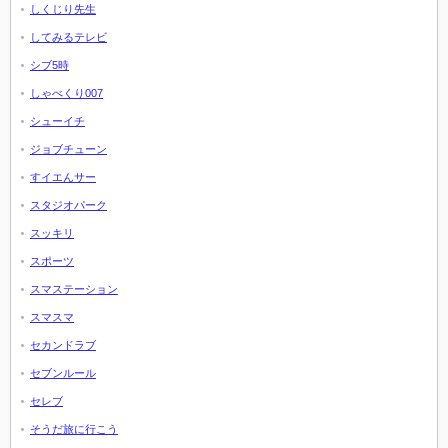
しくじり先生
してみるテレビ
シブ5時
しゃべくり007
シューイチ
ジョブチューン
すイエんサー
スタジオパーク
スッキリ
スポーツ
スマステーション
スマスマ
セカンドラブ
セブンルール
セレブ
そうだ旅に行こう