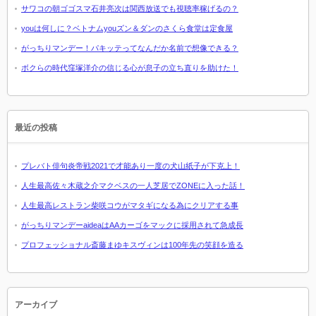
サワコの朝ゴゴスマ石井亮次は関西放送でも視聴率稼げるの？
youは何しに？ベトナムyouズン＆ダンのさくら食堂は定食屋
がっちりマンデー！パキッテってなんだか名前で想像できる？
ボクらの時代窪塚洋介の信じる心が息子の立ち直りを助けた！
最近の投稿
プレバト俳句炎帝戦2021で才能あり一度の犬山紙子が下克上！
人生最高佐々木蔵之介マクベスの一人芝居でZONEに入った話！
人生最高レストラン柴咲コウがマタギになる為にクリアする事
がっちりマンデーaideaはAAカーゴをマックに採用されて急成長
プロフェッショナル斎藤まゆキスヴィンは100年先の笑顔を造る
アーカイブ