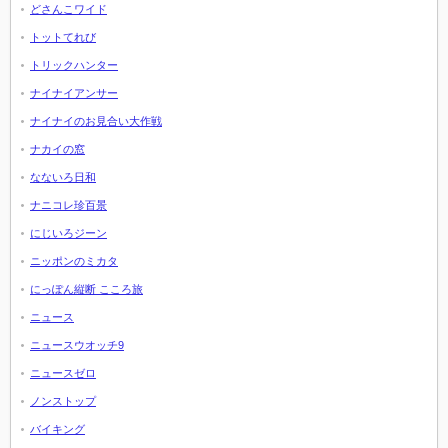
どさんこワイド
トットてれび
トリックハンター
ナイナイアンサー
ナイナイのお見合い大作戦
ナカイの窓
なないろ日和
ナニコレ珍百景
にじいろジーン
ニッポンのミカタ
にっぽん縦断 こころ旅
ニュース
ニュースウオッチ9
ニュースゼロ
ノンストップ
バイキング