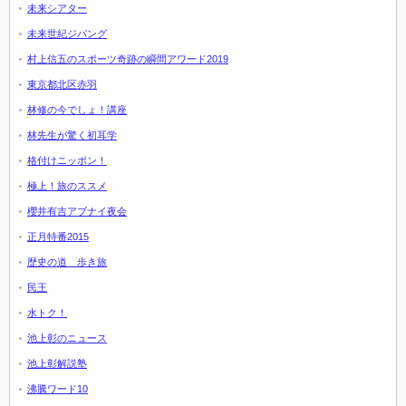
未来シアター
未来世紀ジパング
村上信五のスポーツ奇跡の瞬間アワード2019
東京都北区赤羽
林修の今でしょ！講座
林先生が驚く初耳学
格付けニッポン！
極上！旅のススメ
櫻井有吉アブナイ夜会
正月特番2015
歴史の道 歩き旅
民王
水トク！
池上彰のニュース
池上彰解説塾
沸騰ワード10