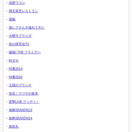
流星ワゴン
満天青空レストラン
漫勉
激レアさんを連れてきた
火曜サプライズ
炎の体育会TV
爆報! THE フライデー
特ダネ
特番2014
特番2015
王様のブランチ
発見！ウワサの食卓
直撃LIVE グッディ！
相棒SEASON13
相棒SEASON14
真田丸