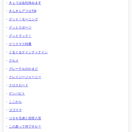
きょうは会社休みます
きらきらアフロTM
グッド！モーニング
グッとスポーツ
グッとラック！
クリスマス特番
ぐるぐるナインティナイン
グルメ
グレーテルのかまど
クレイジージャーニー
クロスロード
ゲンバビト
ここから
ゴゴスマ
コタキ兄弟と四苦八苦
この差って何ですか？