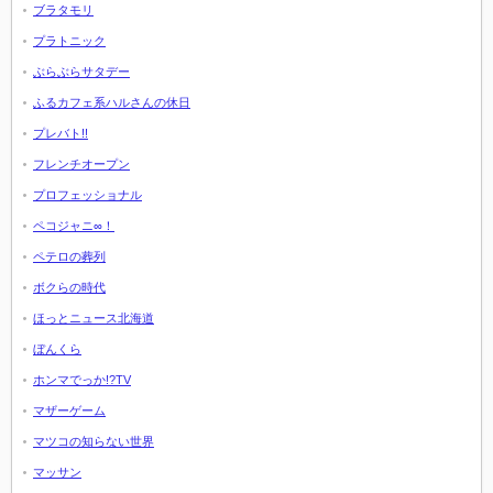
ブラタモリ
プラトニック
ぶらぶらサタデー
ふるカフェ系ハルさんの休日
プレバト!!
フレンチオープン
プロフェッショナル
ペコジャニ∞！
ペテロの葬列
ボクらの時代
ほっとニュース北海道
ぼんくら
ホンマでっか!?TV
マザーゲーム
マツコの知らない世界
マッサン