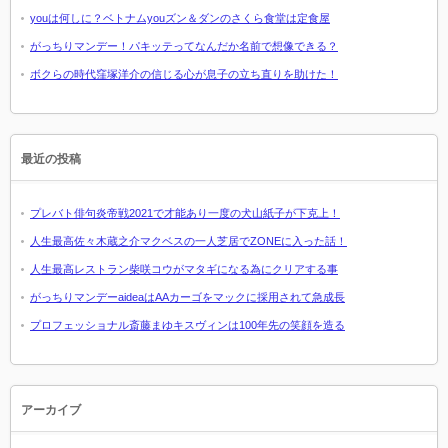
youは何しに？ベトナムyouズン＆ダンのさくら食堂は定食屋
がっちりマンデー！パキッテってなんだか名前で想像できる？
ボクらの時代窪塚洋介の信じる心が息子の立ち直りを助けた！
最近の投稿
プレバト俳句炎帝戦2021で才能あり一度の犬山紙子が下克上！
人生最高佐々木蔵之介マクベスの一人芝居でZONEに入った話！
人生最高レストラン柴咲コウがマタギになる為にクリアする事
がっちりマンデーaideaはAAカーゴをマックに採用されて急成長
プロフェッショナル斎藤まゆキスヴィンは100年先の笑顔を造る
アーカイブ