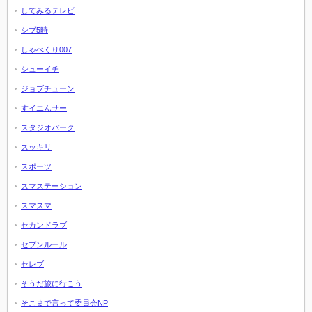
してみるテレビ
シブ5時
しゃべくり007
シューイチ
ジョブチューン
すイエんサー
スタジオパーク
スッキリ
スポーツ
スマステーション
スマスマ
セカンドラブ
セブンルール
セレブ
そうだ旅に行こう
そこまで言って委員会NP