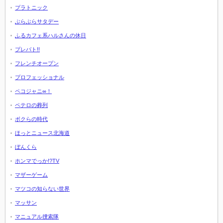
プラトニック
ぶらぶらサタデー
ふるカフェ系ハルさんの休日
プレバト!!
フレンチオープン
プロフェッショナル
ペコジャニ∞！
ペテロの葬列
ボクらの時代
ほっとニュース北海道
ぼんくら
ホンマでっか!?TV
マザーゲーム
マツコの知らない世界
マッサン
マニュアル捜索隊