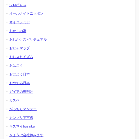
ウロボロス
オールナイトニッポン
オイコノミア
おかしの家
おしかけスピリチュアル
おじゃマップ
おしゃれイズム
おはスタ
おはよう日本
おやすみ日本
ガイアの夜明け
カスペ
がっちりマンデー
カンブリア宮殿
キスマイbusaiku
きょうは会社休みます