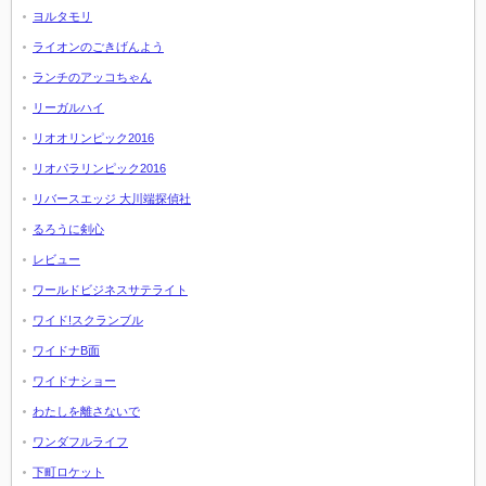
ヨルタモリ
ライオンのごきげんよう
ランチのアッコちゃん
リーガルハイ
リオオリンピック2016
リオパラリンピック2016
リバースエッジ 大川端探偵社
るろうに剣心
レビュー
ワールドビジネスサテライト
ワイド!スクランブル
ワイドナB面
ワイドナショー
わたしを離さないで
ワンダフルライフ
下町ロケット