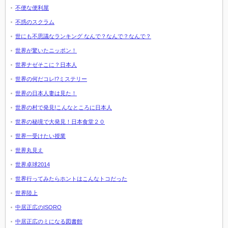
不便な便利屋
不惑のスクラム
世にも不思議なランキング なんで？なんで？なんで？
世界が驚いたニッポン！
世界ナゼそこに？日本人
世界の何だコレ!?ミステリー
世界の日本人妻は見た！
世界の村で発見!こんなところに日本人
世界の秘境で大発見！日本食堂２０
世界一受けたい授業
世界丸見え
世界卓球2014
世界行ってみたらホントはこんなトコだった
世界陸上
中居正広のISORO
中居正広のミになる図書館