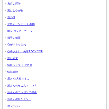
家庭の医学
嵐にしやがれ
巷の噺
平昌オリンピック2018
幸せ!ボンビーガール
徹子の部屋
心がポキッとね
心ゆさぶれ！先輩ROCK YOU
怒り新党
情報ライブ ミヤネ屋
情熱大陸
所さん!大変ですよ
所さんのそこんトコロ！
所さんのニッポンの出番
所さんの目がテン！
所ジャパン