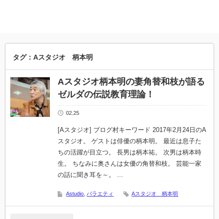
タグ：Aスタジオ 柄本明
Aスタジオ柄本明の妻角替和枝が語る
ゼルダの伝説教育理論！
02.25
[Aスタジオ] ブログ村キーワード 2017年2月24日のA
スタジオ。 ゲストは俳優の柄本明。 最近は息子た
ちの活躍が目立つ。 長男は柄本祐。 次男は柄本時
生。 ちなみに奥さんは女優の角替和枝。 芸能一家
の話に聞き耳を～。 …
Astudio
,
バラエティ
Aスタジオ 柄本明