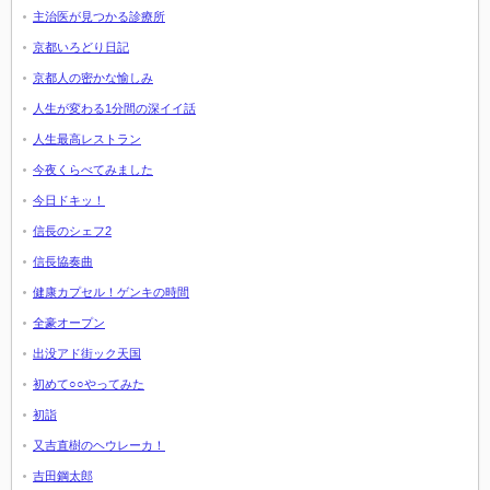
主治医が見つかる診療所
京都いろどり日記
京都人の密かな愉しみ
人生が変わる1分間の深イイ話
人生最高レストラン
今夜くらべてみました
今日ドキッ！
信長のシェフ2
信長協奏曲
健康カプセル！ゲンキの時間
全豪オープン
出没アド街ック天国
初めて○○やってみた
初詣
又吉直樹のヘウレーカ！
吉田鋼太郎