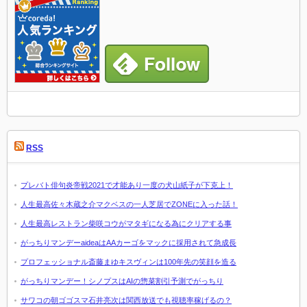
RSS
プレバト俳句炎帝戦2021で才能あり一度の犬山紙子が下克上！
人生最高佐々木蔵之介マクベスの一人芝居でZONEに入った話！
人生最高レストラン柴咲コウがマタギになる為にクリアする事
がっちりマンデーaideaはAAカーゴをマックに採用されて急成長
プロフェッショナル斎藤まゆキスヴィンは100年先の笑顔を造る
がっちりマンデー！シノプスはAIの惣菜割引予測でがっちり
サワコの朝ゴゴスマ石井亮次は関西放送でも視聴率稼げるの？