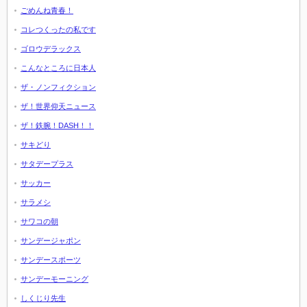
ごめんね青春！
コレつくったの私です
ゴロウデラックス
こんなところに日本人
ザ・ノンフィクション
ザ！世界仰天ニュース
ザ！鉄腕！DASH！！
サキどり
サタデープラス
サッカー
サラメシ
サワコの朝
サンデージャポン
サンデースポーツ
サンデーモーニング
しくじり先生