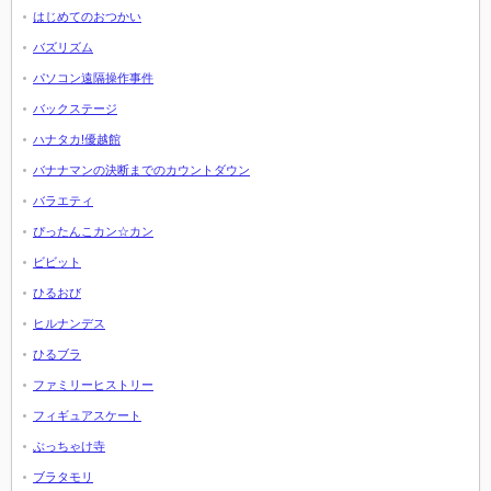
はじめてのおつかい
バズリズム
パソコン遠隔操作事件
バックステージ
ハナタカ!優越館
バナナマンの決断までのカウントダウン
バラエティ
ぴったんこカン☆カン
ビビット
ひるおび
ヒルナンデス
ひるブラ
ファミリーヒストリー
フィギュアスケート
ぶっちゃけ寺
ブラタモリ