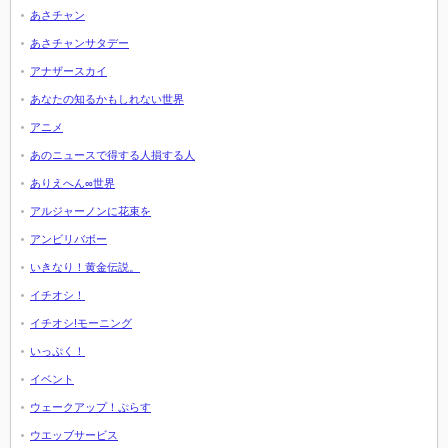
あさチャン
あさチャンサタデー
アナザースカイ
あなたの知るかもしれない世界
アニメ
あのニュースで得する人損する人
ありえへん∞世界
アルジャーノンに花束を
アンビリバボー
いきなり！黄金伝説。
イチオシ！
イチオシ!モーニング
いっぷく！
イベント
ウェークアップ！ぷらす
ウエッブサービス