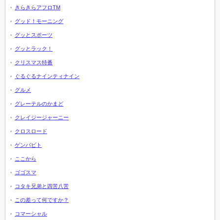
きらきらアフロTM
グッド！モーニング
グッとスポーツ
グッとラック！
クリスマス特番
ぐるぐるナインティナイン
グルメ
グレーテルのかまど
クレイジージャーニー
クロスロード
ゲンバビト
ここから
ゴゴスマ
コタキ兄弟と四苦八苦
この差って何ですか？
コマーシャル