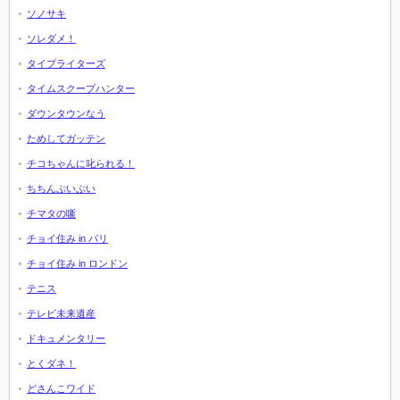
ソノサキ
ソレダメ！
タイプライターズ
タイムスクープハンター
ダウンタウンなう
ためしてガッテン
チコちゃんに叱られる！
ちちんぷいぷい
チマタの噺
チョイ住み in パリ
チョイ住み in ロンドン
テニス
テレビ未来遺産
ドキュメンタリー
とくダネ！
どさんこワイド