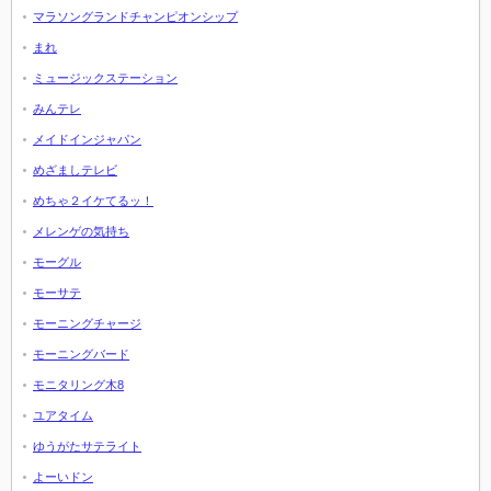
マラソングランドチャンピオンシップ
まれ
ミュージックステーション
みんテレ
メイドインジャパン
めざましテレビ
めちゃ２イケてるッ！
メレンゲの気持ち
モーグル
モーサテ
モーニングチャージ
モーニングバード
モニタリング木8
ユアタイム
ゆうがたサテライト
よーいドン