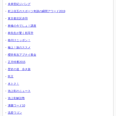
未来世紀ジパング
村上信五のスポーツ奇跡の瞬間アワード2019
東京都北区赤羽
林修の今でしょ！講座
林先生が驚く初耳学
格付けニッポン！
極上！旅のススメ
櫻井有吉アブナイ夜会
正月特番2015
歴史の道 歩き旅
民王
水トク！
池上彰のニュース
池上彰解説塾
沸騰ワード10
流星ワゴン