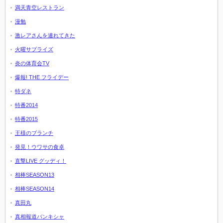
満天青空レストラン
漫勉
激レアさんを連れてきた
火曜サプライズ
炎の体育会TV
爆報! THE フライデー
特ダネ
特番2014
特番2015
王様のブランチ
発見！ウワサの食卓
直撃LIVE グッディ！
相棒SEASON13
相棒SEASON14
真田丸
真相報道バンキシャ