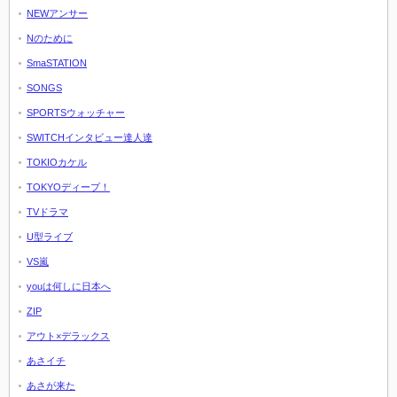
NEWアンサー
Nのために
SmaSTATION
SONGS
SPORTSウォッチャー
SWITCHインタビュー達人達
TOKIOカケル
TOKYOディープ！
TVドラマ
U型ライブ
VS嵐
youは何しに日本へ
ZIP
アウト×デラックス
あさイチ
あさが来た