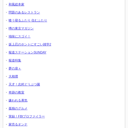
和風総本家
問題のあるレストラン
喰う寝るふたり 住むふたり
噂の東京マガジン
地味にスゴイ！
坂上忍のホントにすごい雑学2
報道ステーションSUNDAY
報道特集
夢の扉＋
大相撲
天才！志村どうぶつ園
奇跡の教室
嫌われる勇気
孤独のグルメ
実録！FBIプロファイラー
家売るオンナ