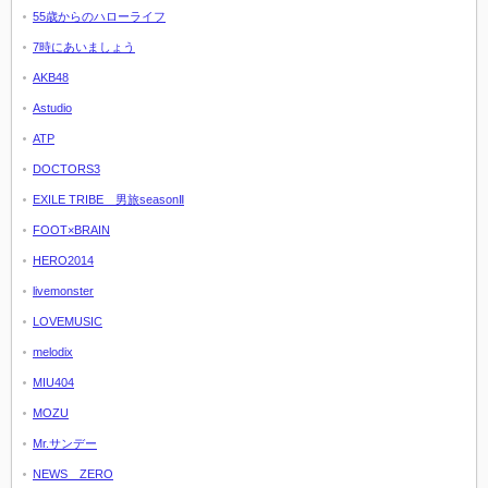
55歳からのハローライフ
7時にあいましょう
AKB48
Astudio
ATP
DOCTORS3
EXILE TRIBE 男旅seasonⅡ
FOOT×BRAIN
HERO2014
livemonster
LOVEMUSIC
melodix
MIU404
MOZU
Mr.サンデー
NEWS ZERO