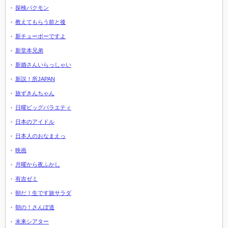
探検バクモン
教えてもらう前と後
新チューボーですよ
新堂本兄弟
新婚さんいらっしゃい
新説！所JAPAN
旅ずきんちゃん
日曜ビッグバラエティ
日本のアイドル
日本人のおなまえっ
映画
月曜から夜ふかし
有吉ゼミ
朝だ！生です旅サラダ
朝の！さんぽ道
未来シアター