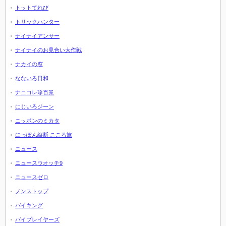
トットてれび
トリックハンター
ナイナイアンサー
ナイナイのお見合い大作戦
ナカイの窓
なないろ日和
ナニコレ珍百景
にじいろジーン
ニッポンのミカタ
にっぽん縦断 こころ旅
ニュース
ニュースウオッチ9
ニュースゼロ
ノンストップ
バイキング
バイプレイヤーズ