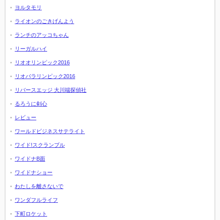
ヨルタモリ
ライオンのごきげんよう
ランチのアッコちゃん
リーガルハイ
リオオリンピック2016
リオパラリンピック2016
リバースエッジ 大川端探偵社
るろうに剣心
レビュー
ワールドビジネスサテライト
ワイド!スクランブル
ワイドナB面
ワイドナショー
わたしを離さないで
ワンダフルライフ
下町ロケット