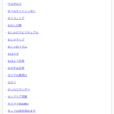
ウロボロス
オールナイトニッポン
オイコノミア
おかしの家
おしかけスピリチュアル
おじゃマップ
おしゃれイズム
おはスタ
おはよう日本
おやすみ日本
ガイアの夜明け
カスペ
がっちりマンデー
カンブリア宮殿
キスマイbusaiku
きょうは会社休みます