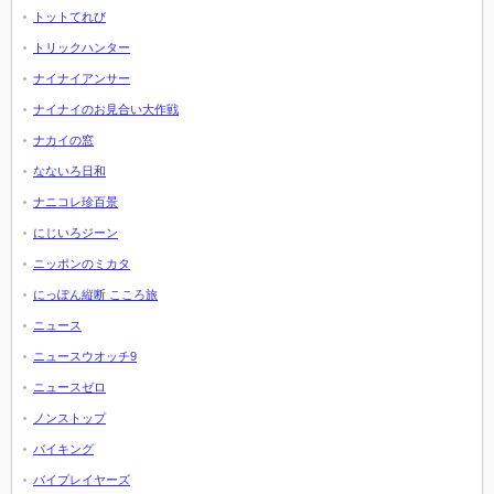
トットてれび
トリックハンター
ナイナイアンサー
ナイナイのお見合い大作戦
ナカイの窓
なないろ日和
ナニコレ珍百景
にじいろジーン
ニッポンのミカタ
にっぽん縦断 こころ旅
ニュース
ニュースウオッチ9
ニュースゼロ
ノンストップ
バイキング
バイプレイヤーズ