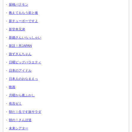
探検バクモン
教えてもらう前と後
新チューボーですよ
新堂本兄弟
新婚さんいらっしゃい
新説！所JAPAN
旅ずきんちゃん
日曜ビッグバラエティ
日本のアイドル
日本人のおなまえっ
映画
月曜から夜ふかし
有吉ゼミ
朝だ！生です旅サラダ
朝の！さんぽ道
未来シアター