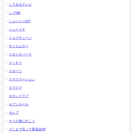
してみるテレビ
シブ5時
しゃべくり007
シューイチ
ジョブチューン
すイエんサー
スタジオパーク
スッキリ
スポーツ
スマステーション
スマスマ
セカンドラブ
セブンルール
セレブ
そうだ旅に行こう
そこまで言って委員会NP