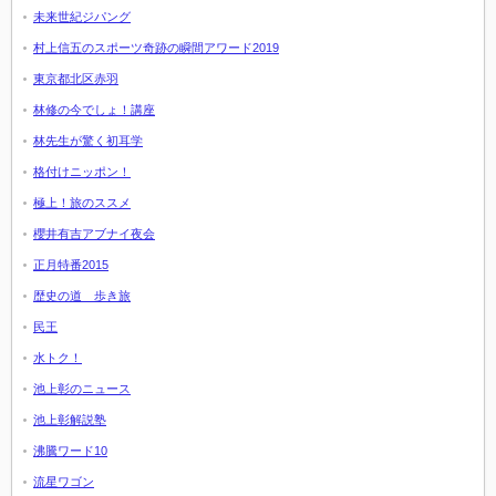
未来世紀ジパング
村上信五のスポーツ奇跡の瞬間アワード2019
東京都北区赤羽
林修の今でしょ！講座
林先生が驚く初耳学
格付けニッポン！
極上！旅のススメ
櫻井有吉アブナイ夜会
正月特番2015
歴史の道 歩き旅
民王
水トク！
池上彰のニュース
池上彰解説塾
沸騰ワード10
流星ワゴン