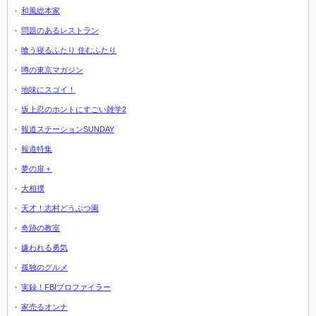
和風総本家
問題のあるレストラン
喰う寝るふたり 住むふたり
噂の東京マガジン
地味にスゴイ！
坂上忍のホントにすごい雑学2
報道ステーションSUNDAY
報道特集
夢の扉＋
大相撲
天才！志村どうぶつ園
奇跡の教室
嫌われる勇気
孤独のグルメ
実録！FBIプロファイラー
家売るオンナ