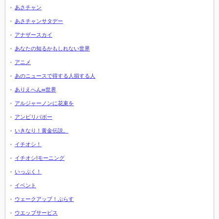
あさチャン
あさチャンサタデー
アナザースカイ
あなたの知るかもしれない世界
アニメ
あのニュースで得する人損する人
ありえへん∞世界
アルジャーノンに花束を
アンビリバボー
いきなり！黄金伝説。
イチオシ！
イチオシ!モーニング
いっぷく！
イベント
ウェークアップ！ぷらす
ウエッブサービス