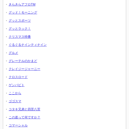
きらきらアフロTM
グッド！モーニング
グッとスポーツ
グッとラック！
クリスマス特番
ぐるぐるナインティナイン
グルメ
グレーテルのかまど
クレイジージャーニー
クロスロード
ゲンバビト
ここから
ゴゴスマ
コタキ兄弟と四苦八苦
この差って何ですか？
コマーシャル