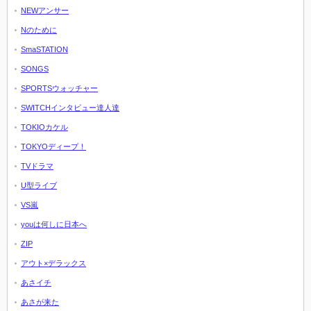
NEWアンサー
Nのために
SmaSTATION
SONGS
SPORTSウォッチャー
SWITCHインタビュー達人達
TOKIOカケル
TOKYOディープ！
TVドラマ
U型ライブ
VS嵐
youは何しに日本へ
ZIP
アウト×デラックス
あさイチ
あさが来た