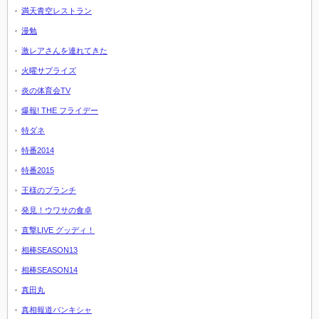
満天青空レストラン
漫勉
激レアさんを連れてきた
火曜サプライズ
炎の体育会TV
爆報! THE フライデー
特ダネ
特番2014
特番2015
王様のブランチ
発見！ウワサの食卓
直撃LIVE グッディ！
相棒SEASON13
相棒SEASON14
真田丸
真相報道バンキシャ