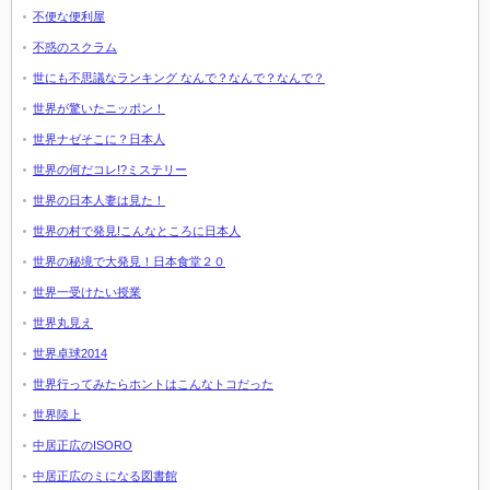
不便な便利屋
不惑のスクラム
世にも不思議なランキング なんで？なんで？なんで？
世界が驚いたニッポン！
世界ナゼそこに？日本人
世界の何だコレ!?ミステリー
世界の日本人妻は見た！
世界の村で発見!こんなところに日本人
世界の秘境で大発見！日本食堂２０
世界一受けたい授業
世界丸見え
世界卓球2014
世界行ってみたらホントはこんなトコだった
世界陸上
中居正広のISORO
中居正広のミになる図書館