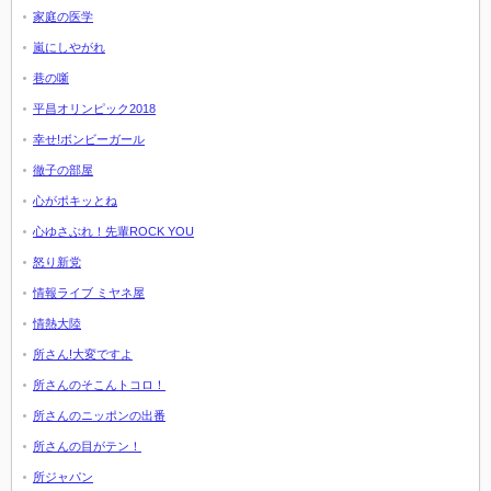
家庭の医学
嵐にしやがれ
巷の噺
平昌オリンピック2018
幸せ!ボンビーガール
徹子の部屋
心がポキッとね
心ゆさぶれ！先輩ROCK YOU
怒り新党
情報ライブ ミヤネ屋
情熱大陸
所さん!大変ですよ
所さんのそこんトコロ！
所さんのニッポンの出番
所さんの目がテン！
所ジャパン