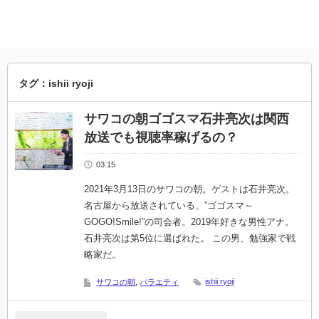
タグ：ishii ryoji
サワコの朝ゴゴスマ石井亮次は関西
放送でも視聴率稼げるの？
03.15
2021年3月13日のサワコの朝。ゲストは石井亮次。
名古屋から放送されている、”ゴゴスマ～
GOGO!Smile!”の司会者。2019年好きな男性アナ。
石井亮次は第5位に選ばれた。 この男、勉強家で戦
略家だ。
ishii ryoji
サワコの朝
,
バラエティ