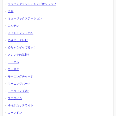
マラソングランドチャンピオンシップ
まれ
ミュージックステーション
みんテレ
メイドインジャパン
めざましテレビ
めちゃ２イケてるッ！
メレンゲの気持ち
モーグル
モーサテ
モーニングチャージ
モーニングバード
モニタリング木8
ユアタイム
ゆうがたサテライト
よーいドン