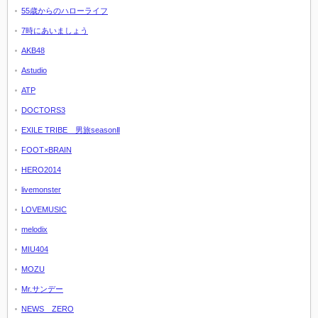
55歳からのハローライフ
7時にあいましょう
AKB48
Astudio
ATP
DOCTORS3
EXILE TRIBE 男旅seasonⅡ
FOOT×BRAIN
HERO2014
livemonster
LOVEMUSIC
melodix
MIU404
MOZU
Mr.サンデー
NEWS ZERO