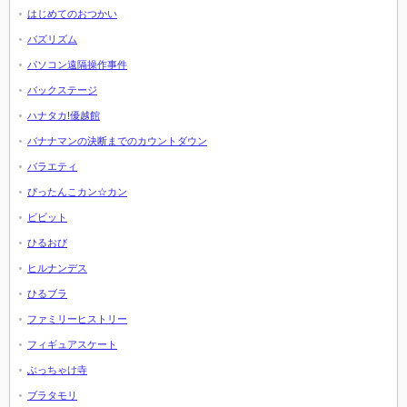
はじめてのおつかい
バズリズム
パソコン遠隔操作事件
バックステージ
ハナタカ!優越館
バナナマンの決断までのカウントダウン
バラエティ
ぴったんこカン☆カン
ビビット
ひるおび
ヒルナンデス
ひるブラ
ファミリーヒストリー
フィギュアスケート
ぶっちゃけ寺
ブラタモリ