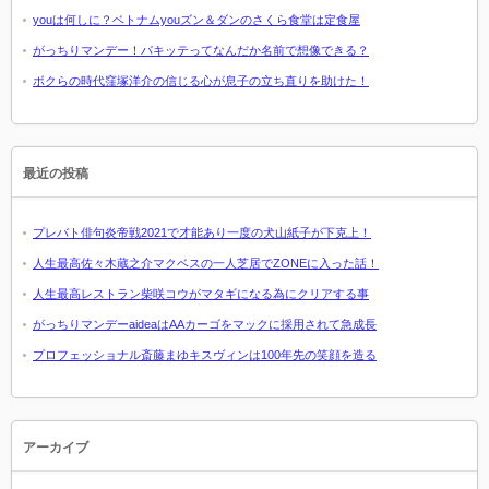
youは何しに？ベトナムyouズン＆ダンのさくら食堂は定食屋
がっちりマンデー！パキッテってなんだか名前で想像できる？
ボクらの時代窪塚洋介の信じる心が息子の立ち直りを助けた！
最近の投稿
プレバト俳句炎帝戦2021で才能あり一度の犬山紙子が下克上！
人生最高佐々木蔵之介マクベスの一人芝居でZONEに入った話！
人生最高レストラン柴咲コウがマタギになる為にクリアする事
がっちりマンデーaideaはAAカーゴをマックに採用されて急成長
プロフェッショナル斎藤まゆキスヴィンは100年先の笑顔を造る
アーカイブ