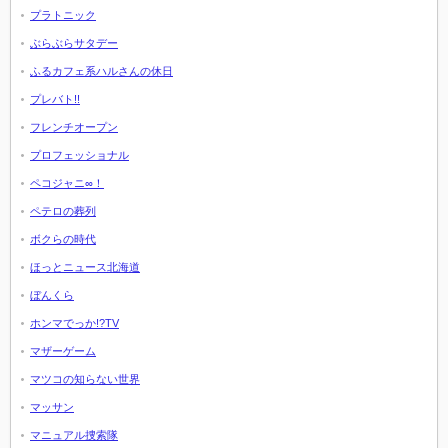
プラトニック
ぶらぶらサタデー
ふるカフェ系ハルさんの休日
プレバト!!
フレンチオープン
プロフェッショナル
ペコジャニ∞！
ペテロの葬列
ボクらの時代
ほっとニュース北海道
ぼんくら
ホンマでっか!?TV
マザーゲーム
マツコの知らない世界
マッサン
マニュアル捜索隊