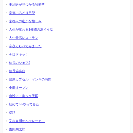
主治医が見つかる診療所
京都いろどり日記
京都人の密かな愉しみ
人生が変わる1分間の深イイ話
人生最高レストラン
今夜くらべてみました
今日ドキッ！
信長のシェフ2
信長協奏曲
健康カプセル！ゲンキの時間
全豪オープン
出没アド街ック天国
初めて○○やってみた
初詣
又吉直樹のヘウレーカ！
吉田鋼太郎