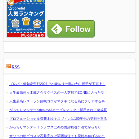
RSS
プレバト俳句炎帝戦2021で才能あり一度の犬山紙子が下克上！
人生最高佐々木蔵之介マクベスの一人芝居でZONEに入った話！
人生最高レストラン柴咲コウがマタギになる為にクリアする事
がっちりマンデーaideaはAAカーゴをマックに採用されて急成長
プロフェッショナル斎藤まゆキスヴィンは100年先の笑顔を造る
がっちりマンデー！シノプスはAIの惣菜割引予測でがっちり
サワコの朝ゴゴスマ石井亮次は関西放送でも視聴率稼げるの？