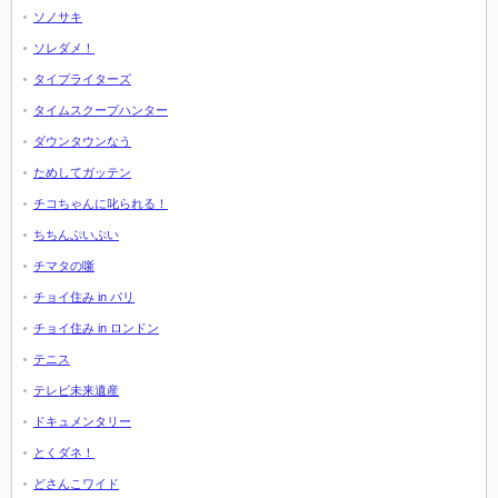
ソノサキ
ソレダメ！
タイプライターズ
タイムスクープハンター
ダウンタウンなう
ためしてガッテン
チコちゃんに叱られる！
ちちんぷいぷい
チマタの噺
チョイ住み in パリ
チョイ住み in ロンドン
テニス
テレビ未来遺産
ドキュメンタリー
とくダネ！
どさんこワイド