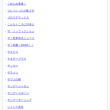
ごめんね青春！
コレつくったの私です
ゴロウデラックス
こんなところに日本人
ザ・ノンフィクション
ザ！世界仰天ニュース
ザ！鉄腕！DASH！！
サキどり
サタデープラス
サッカー
サラメシ
サワコの朝
サンデージャポン
サンデースポーツ
サンデーモーニング
しくじり先生