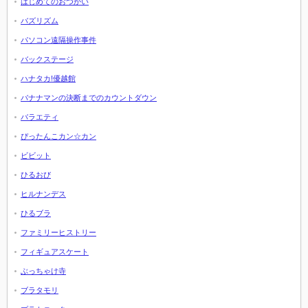
はじめてのおつかい
バズリズム
パソコン遠隔操作事件
バックステージ
ハナタカ!優越館
バナナマンの決断までのカウントダウン
バラエティ
ぴったんこカン☆カン
ビビット
ひるおび
ヒルナンデス
ひるブラ
ファミリーヒストリー
フィギュアスケート
ぶっちゃけ寺
ブラタモリ