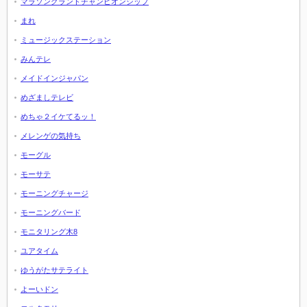
マラソングランドチャンピオンシップ
まれ
ミュージックステーション
みんテレ
メイドインジャパン
めざましテレビ
めちゃ２イケてるッ！
メレンゲの気持ち
モーグル
モーサテ
モーニングチャージ
モーニングバード
モニタリング木8
ユアタイム
ゆうがたサテライト
よーいドン