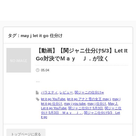
タグ：may j let it go 仕分け
【動画】【関ジャニ仕分け5/3】Let It
Go対決でＭａｙ Ｊ．が泣く
05.04
…
バラエティ
,
レビュー
,
関ジャニの仕分け∞
let it go YouTube
,
let it go アナと雪の女王 may j
,
may j
let it go 仕分け
,
may j you tube
,
may j 仕分け
,
May J.
Let it go YouTube
,
関ジャニ仕分け 5月3日
,
関ジャニ仕
分け 5月3日 Ｍａｙ Ｊ．
,
関ジャニ仕分け5/3 Let
it go
トップページに戻る