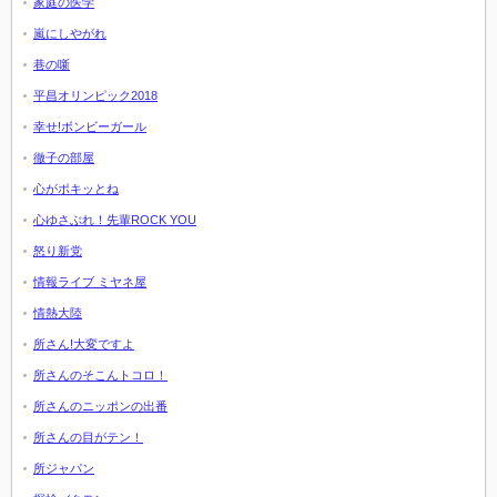
家庭の医学
嵐にしやがれ
巷の噺
平昌オリンピック2018
幸せ!ボンビーガール
徹子の部屋
心がポキッとね
心ゆさぶれ！先輩ROCK YOU
怒り新党
情報ライブ ミヤネ屋
情熱大陸
所さん!大変ですよ
所さんのそこんトコロ！
所さんのニッポンの出番
所さんの目がテン！
所ジャパン