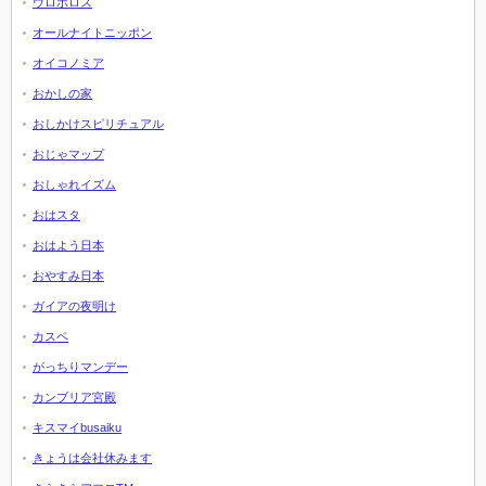
ウロボロス
オールナイトニッポン
オイコノミア
おかしの家
おしかけスピリチュアル
おじゃマップ
おしゃれイズム
おはスタ
おはよう日本
おやすみ日本
ガイアの夜明け
カスペ
がっちりマンデー
カンブリア宮殿
キスマイbusaiku
きょうは会社休みます