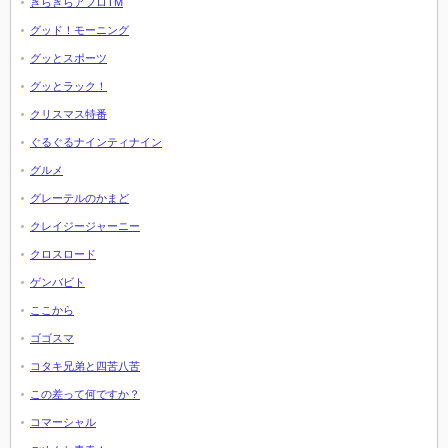
きらきらアフロTM
グッド！モーニング
グッとスポーツ
グッとラック！
クリスマス特番
ぐるぐるナインティナイン
グルメ
グレーテルのかまど
クレイジージャーニー
クロスロード
ゲンバビト
ここから
ゴゴスマ
コタキ兄弟と四苦八苦
この差って何ですか？
コマーシャル