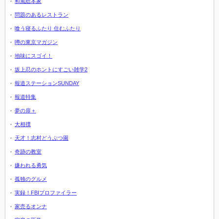
和風総本家
問題のあるレストラン
喰う寝るふたり 住むふたり
噂の東京マガジン
地味にスゴイ！
坂上忍のホントにすごい雑学2
報道ステーションSUNDAY
報道特集
夢の扉＋
大相撲
天才！志村どうぶつ園
奇跡の教室
嫌われる勇気
孤独のグルメ
実録！FBIプロファイラー
家売るオンナ