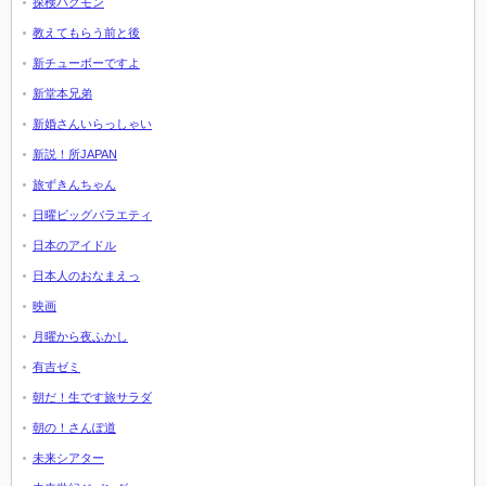
探検バクモン
教えてもらう前と後
新チューボーですよ
新堂本兄弟
新婚さんいらっしゃい
新説！所JAPAN
旅ずきんちゃん
日曜ビッグバラエティ
日本のアイドル
日本人のおなまえっ
映画
月曜から夜ふかし
有吉ゼミ
朝だ！生です旅サラダ
朝の！さんぽ道
未来シアター