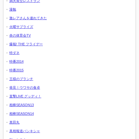
満天青空レストラン
漫勉
激レアさんを連れてきた
火曜サプライズ
炎の体育会TV
爆報! THE フライデー
特ダネ
特番2014
特番2015
王様のブランチ
発見！ウワサの食卓
直撃LIVE グッディ！
相棒SEASON13
相棒SEASON14
真田丸
真相報道バンキシャ