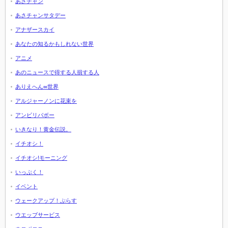
あさチャン
あさチャンサタデー
アナザースカイ
あなたの知るかもしれない世界
アニメ
あのニュースで得する人損する人
ありえへん∞世界
アルジャーノンに花束を
アンビリバボー
いきなり！黄金伝説。
イチオシ！
イチオシ!モーニング
いっぷく！
イベント
ウェークアップ！ぷらす
ウエッブサービス