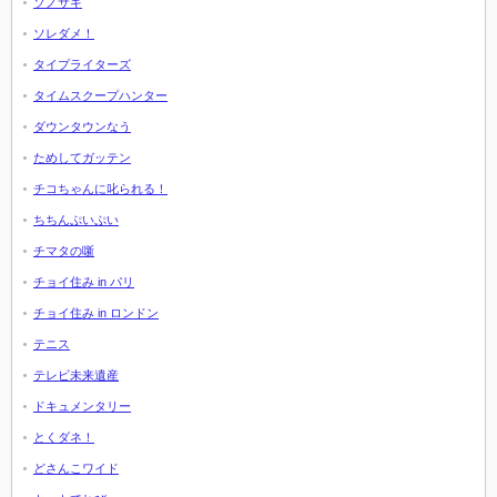
ソノサキ
ソレダメ！
タイプライターズ
タイムスクープハンター
ダウンタウンなう
ためしてガッテン
チコちゃんに叱られる！
ちちんぷいぷい
チマタの噺
チョイ住み in パリ
チョイ住み in ロンドン
テニス
テレビ未来遺産
ドキュメンタリー
とくダネ！
どさんこワイド