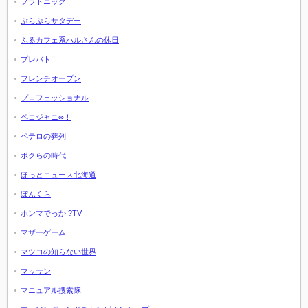
プラトニック
ぶらぶらサタデー
ふるカフェ系ハルさんの休日
プレバト!!
フレンチオープン
プロフェッショナル
ペコジャニ∞！
ペテロの葬列
ボクらの時代
ほっとニュース北海道
ぼんくら
ホンマでっか!?TV
マザーゲーム
マツコの知らない世界
マッサン
マニュアル捜索隊