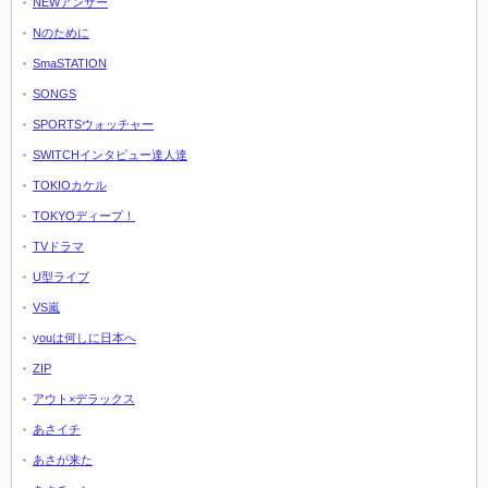
NEWアンサー
Nのために
SmaSTATION
SONGS
SPORTSウォッチャー
SWITCHインタビュー達人達
TOKIOカケル
TOKYOディープ！
TVドラマ
U型ライブ
VS嵐
youは何しに日本へ
ZIP
アウト×デラックス
あさイチ
あさが来た