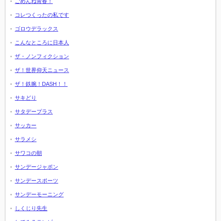
ごめんね青春！
コレつくったの私です
ゴロウデラックス
こんなところに日本人
ザ・ノンフィクション
ザ！世界仰天ニュース
ザ！鉄腕！DASH！！
サキどり
サタデープラス
サッカー
サラメシ
サワコの朝
サンデージャポン
サンデースポーツ
サンデーモーニング
しくじり先生