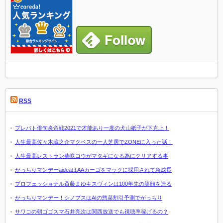
RSS
プレバト俳句炎帝戦2021で才能あり一度の犬山紙子が下克上！
人生最高佐々木蔵之介マクベスの一人芝居でZONEに入った話！
人生最高レストラン柴咲コウがマタギになる為にクリアする事
がっちりマンデーaideaはAAカーゴをマックに採用されて急成長
プロフェッショナル斎藤まゆキスヴィンは100年先の笑顔を造る
がっちりマンデー！シノプスはAIの惣菜割引予測でがっちり
サワコの朝ゴゴスマ石井亮次は関西放送でも視聴率稼げるの？