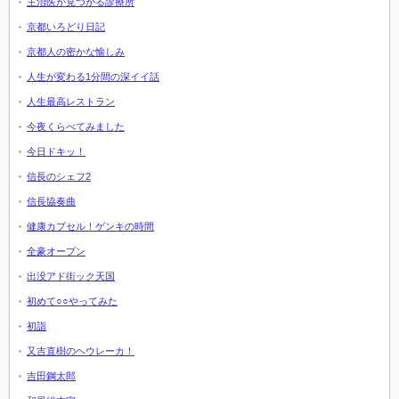
主治医が見つかる診療所
京都いろどり日記
京都人の密かな愉しみ
人生が変わる1分間の深イイ話
人生最高レストラン
今夜くらべてみました
今日ドキッ！
信長のシェフ2
信長協奏曲
健康カプセル！ゲンキの時間
全豪オープン
出没アド街ック天国
初めて○○やってみた
初詣
又吉直樹のヘウレーカ！
吉田鋼太郎