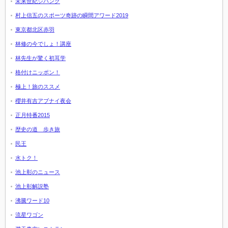
未来世紀ジパング
村上信五のスポーツ奇跡の瞬間アワード2019
東京都北区赤羽
林修の今でしょ！講座
林先生が驚く初耳学
格付けニッポン！
極上！旅のススメ
櫻井有吉アブナイ夜会
正月特番2015
歴史の道 歩き旅
民王
水トク！
池上彰のニュース
池上彰解説塾
沸騰ワード10
流星ワゴン