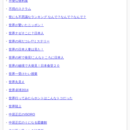
不便な便利屋
不惑のスクラム
世にも不思議なランキング なんで？なんで？なんで？
世界が驚いたニッポン！
世界ナゼそこに？日本人
世界の何だコレ!?ミステリー
世界の日本人妻は見た！
世界の村で発見!こんなところに日本人
世界の秘境で大発見！日本食堂２０
世界一受けたい授業
世界丸見え
世界卓球2014
世界行ってみたらホントはこんなトコだった
世界陸上
中居正広のISORO
中居正広のミになる図書館