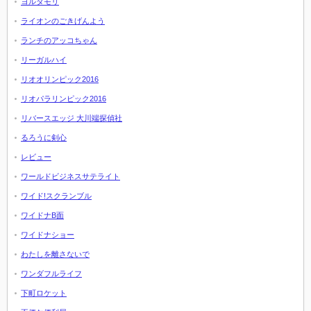
ヨルタモリ
ライオンのごきげんよう
ランチのアッコちゃん
リーガルハイ
リオオリンピック2016
リオパラリンピック2016
リバースエッジ 大川端探偵社
るろうに剣心
レビュー
ワールドビジネスサテライト
ワイド!スクランブル
ワイドナB面
ワイドナショー
わたしを離さないで
ワンダフルライフ
下町ロケット