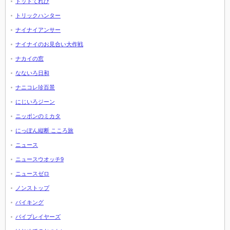
トットてれび
トリックハンター
ナイナイアンサー
ナイナイのお見合い大作戦
ナカイの窓
なないろ日和
ナニコレ珍百景
にじいろジーン
ニッポンのミカタ
にっぽん縦断 こころ旅
ニュース
ニュースウオッチ9
ニュースゼロ
ノンストップ
バイキング
バイプレイヤーズ