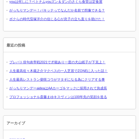
youは何しに？ベトナムyouズン＆ダンのさくら食堂は定食屋
がっちりマンデー！パキッテってなんだか名前で想像できる？
ボクらの時代窪塚洋介の信じる心が息子の立ち直りを助けた！
最近の投稿
プレバト俳句炎帝戦2021で才能あり一度の犬山紙子が下克上！
人生最高佐々木蔵之介マクベスの一人芝居でZONEに入った話！
人生最高レストラン柴咲コウがマタギになる為にクリアする事
がっちりマンデーaideaはAAカーゴをマックに採用されて急成長
プロフェッショナル斎藤まゆキスヴィンは100年先の笑顔を造る
アーカイブ