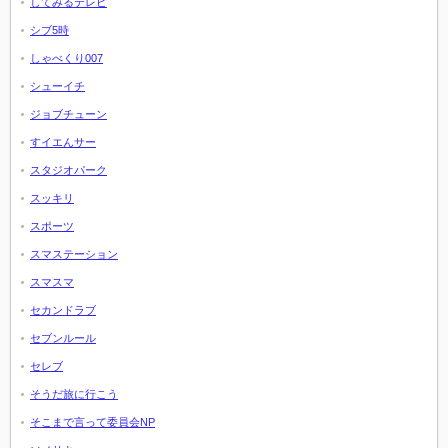
してみるテレビ
シブ5時
しゃべくり007
シューイチ
ジョブチューン
すイエんサー
スタジオパーク
スッキリ
スポーツ
スマステーション
スマスマ
セカンドラブ
セブンルール
セレブ
そうだ旅に行こう
そこまで言って委員会NP