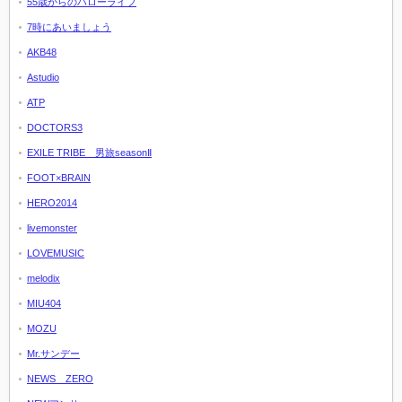
55歳からのハローライフ
7時にあいましょう
AKB48
Astudio
ATP
DOCTORS3
EXILE TRIBE 男旅seasonⅡ
FOOT×BRAIN
HERO2014
livemonster
LOVEMUSIC
melodix
MIU404
MOZU
Mr.サンデー
NEWS ZERO