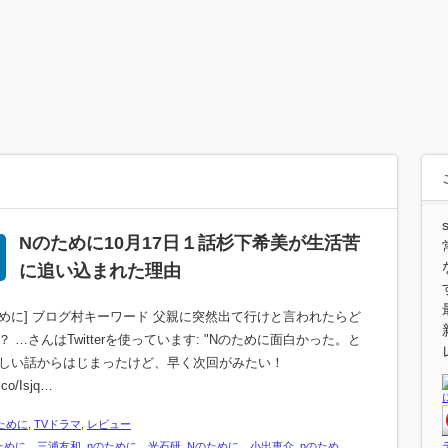
Nのために10月17日１話杉下希美が生活苦
に追い込まれた理由
ために] ブログ村キーワード 父親に突然出て行けと言われたらど
？ …さんはTwitterを使っています: "Nのために面白かった。と
しい話からはじまったけど、早く次回がみたい！
t.co/Isjq…
ために
,
TVドラマ
,
レビュー
ために 三浦友和
,
nのために 光石研
,
Nのために 小出恵介
,
nのため