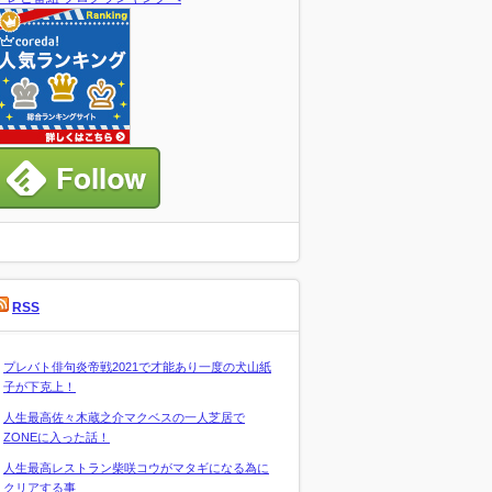
RSS
プレバト俳句炎帝戦2021で才能あり一度の犬山紙
子が下克上！
人生最高佐々木蔵之介マクベスの一人芝居で
ZONEに入った話！
人生最高レストラン柴咲コウがマタギになる為に
クリアする事