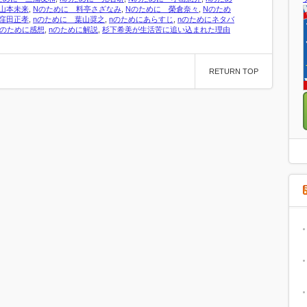
山本未来
,
Nのために 料亭さざなみ
,
Nのために 榮倉奈々
,
Nのため
窪田正孝
,
nのために 葉山奨之
,
nのためにあらすじ
,
nのためにネタバ
nのために感想
,
nのために解説
,
杉下希美が生活苦に追い込まれた理由
RETURN TOP