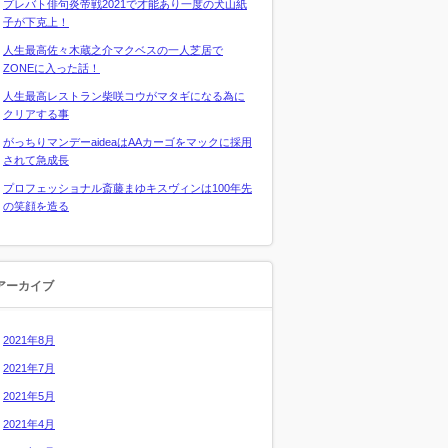
プレバト俳句炎帝戦2021で才能あり一度の犬山紙
子が下克上！
人生最高佐々木蔵之介マクベスの一人芝居で
ZONEに入った話！
人生最高レストラン柴咲コウがマタギになる為に
クリアする事
がっちりマンデーaideaはAAカーゴをマックに採用
されて急成長
プロフェッショナル斎藤まゆキスヴィンは100年先
の笑顔を造る
アーカイブ
2021年8月
2021年7月
2021年5月
2021年4月