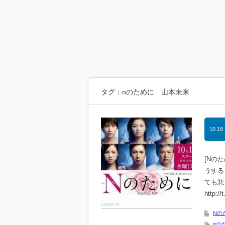
タグ：nのために 山本未来
10.18
[Nの
うする
ても悲
http://
Nの
nの