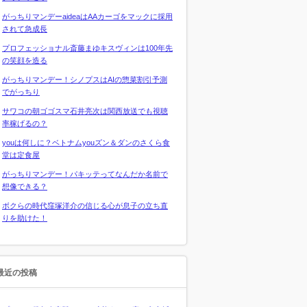
がっちりマンデーaideaはAAカーゴをマックに採用
されて急成長
プロフェッショナル斎藤まゆキスヴィンは100年先
の笑顔を造る
がっちりマンデー！シノプスはAIの惣菜割引予測
でがっちり
サワコの朝ゴゴスマ石井亮次は関西放送でも視聴
率稼げるの？
youは何しに？ベトナムyouズン＆ダンのさくら食
堂は定食屋
がっちりマンデー！パキッテってなんだか名前で
想像できる？
ボクらの時代窪塚洋介の信じる心が息子の立ち直
りを助けた！
最近の投稿