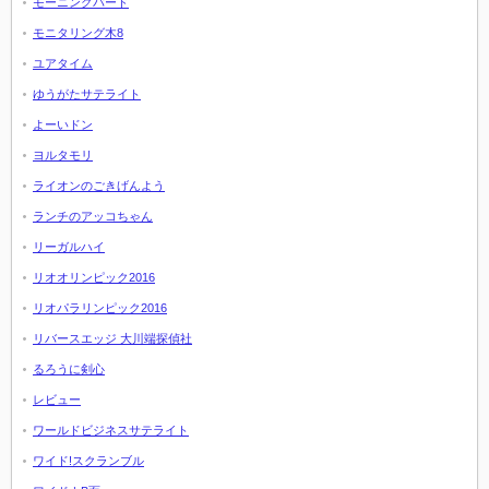
モーニングバード
モニタリング木8
ユアタイム
ゆうがたサテライト
よーいドン
ヨルタモリ
ライオンのごきげんよう
ランチのアッコちゃん
リーガルハイ
リオオリンピック2016
リオパラリンピック2016
リバースエッジ 大川端探偵社
るろうに剣心
レビュー
ワールドビジネスサテライト
ワイド!スクランブル