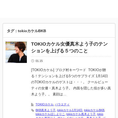
タグ：tokioカケルBKB
TOKIOカケル女優真木よう子のテン
ションを上げる５つのこと
01.15
[TOKIOカケル] ブログ村キーワード TOKIOが贈
る！テンションを上げる5つのサプライズ 1月14日
のTOKIOカケルのゲストは・・・。 クールビュー
ティの女優・真木よう子。 内面を隠した役が多い真
木よう子。。 素顔は…
TOKIOカケル
,
バラエティ
BKB真木よう子
,
tokioカケル1月14日
,
tokioカケルBKB
,
tokioカケルほしよりこ
,
tokioカケル真木よう子
,
tokio