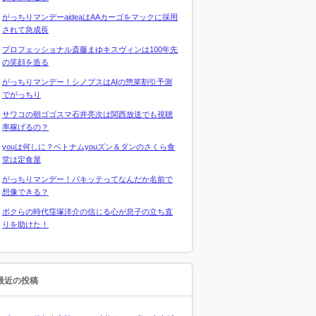
がっちりマンデーaideaはAAカーゴをマックに採用
されて急成長
プロフェッショナル斎藤まゆキスヴィンは100年先
の笑顔を造る
がっちりマンデー！シノプスはAIの惣菜割引予測
でがっちり
サワコの朝ゴゴスマ石井亮次は関西放送でも視聴
率稼げるの？
youは何しに？ベトナムyouズン＆ダンのさくら食
堂は定食屋
がっちりマンデー！パキッテってなんだか名前で
想像できる？
ボクらの時代窪塚洋介の信じる心が息子の立ち直
りを助けた！
最近の投稿