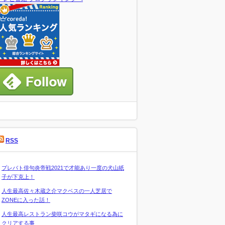
RSS
プレバト俳句炎帝戦2021で才能あり一度の犬山紙
子が下克上！
人生最高佐々木蔵之介マクベスの一人芝居で
ZONEに入った話！
人生最高レストラン柴咲コウがマタギになる為に
クリアする事