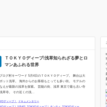
ＴＯＫＹＯディープ!浅草知られざる夢とロ
マンあふれる世界
] ブログ村キーワード 5月4日のＴＯＫＹＯディープ。 舞台は大
ポット浅草。 海外からのお客様もとっても多い街。 モデルの
なえが最新の浅草を探索。 芸能の街、浅草 東京で最も古い寺
浅草寺。 その近くの浅…
KYOディープ！
,
ドキュメンタリー
KYOディープ！ 5月4日
,
TOKYOディープ！ モンティ
,
TOKYOディー