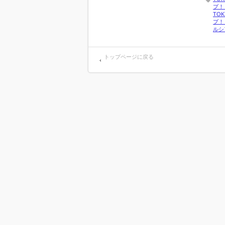
プ！
TO
プ！
ルシ
トップページに戻る