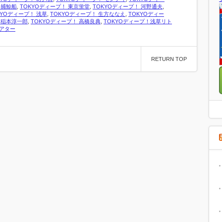
 捕鯨船
,
TOKYOディープ！ 東京蛍堂
,
TOKYOディープ！ 河野通夫
,
KYOディープ！ 浅草
,
TOKYOディープ！ 生方ななえ
,
TOKYOディー
 稲本淳一郎
,
TOKYOディープ！ 高橋良典
,
TOKYOディープ！浅草リト
アター
RETURN TOP