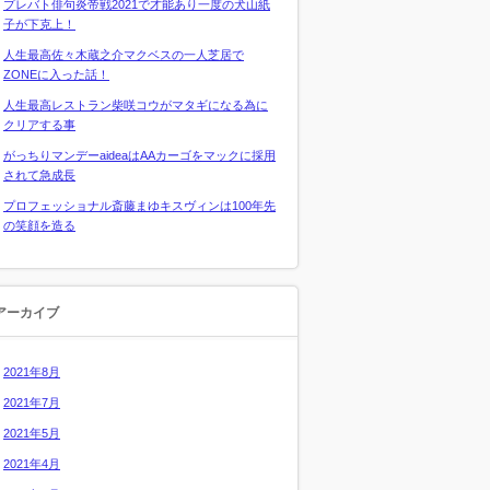
プレバト俳句炎帝戦2021で才能あり一度の犬山紙
子が下克上！
人生最高佐々木蔵之介マクベスの一人芝居で
ZONEに入った話！
人生最高レストラン柴咲コウがマタギになる為に
クリアする事
がっちりマンデーaideaはAAカーゴをマックに採用
されて急成長
プロフェッショナル斎藤まゆキスヴィンは100年先
の笑顔を造る
アーカイブ
2021年8月
2021年7月
2021年5月
2021年4月