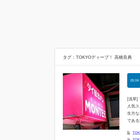
タグ：TOKYOディープ！ 高橋良典
05.04
[浅草
人気ス
生方な
である
TO
TO