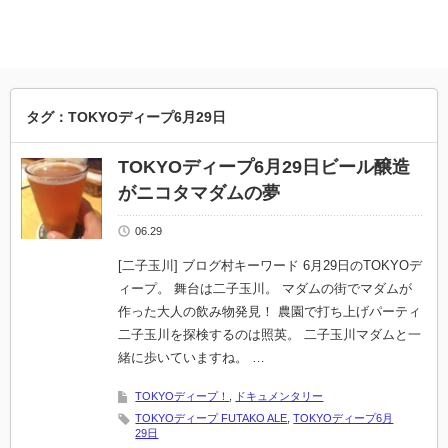
タグ：TOKYOディープ6月29日
TOKYOディープ6月29日ビール醸造
がニコタマダムの夢
06.29
[二子玉川] ブログ村キーワード 6月29日のTOKYOデ
ィープ。 舞台は二子玉川。 マダムの街でマダムが
作った大人の飲み物発見！ 農園で打ち上げパーティ
二子玉川を探検するのは照英。 二子玉川マダムと一
緒に歩いていますね。 …
TOKYOディープ！
,
ドキュメンタリー
TOKYOディープ FUTAKO ALE
,
TOKYOディープ6月
29日