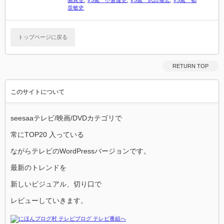
園真聖
,
VS嵐 小倉隆史
,
VS嵐 武田修宏
,
VS嵐 都
並敏史
トップページに戻る
RETURN TOP
このサイトについて
seesaaテレビ/映画/DVDカテゴリで
常にTOP20 入っている
ながらテレビのWordPressバージョンです。
最新のトレンドを
新しいビジュアル、切り口で
レビューしていきます。