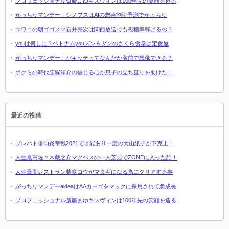
プロフェッショナル斎藤まゆキスヴィンは100年先の笑顔を造る
がっちりマンデー！シノプスはAIの惣菜割引予測でがっちり
サワコの朝ゴゴスマ石井亮次は関西放送でも視聴率稼げるの？
youは何しに？ベトナムyouズン＆ダンのさくら食堂は定食屋
がっちりマンデー！パキッテってなんだか名前で想像できる？
ボクらの時代窪塚洋介の信じる心が息子の立ち直りを助けた！
最近の投稿
プレバト俳句炎帝戦2021で才能あり一度の犬山紙子が下克上！
人生最高佐々木蔵之介マクベスの一人芝居でZONEに入った話！
人生最高レストラン柴咲コウがマタギになる為にクリアする事
がっちりマンデーaideaはAAカーゴをマックに採用されて急成長
プロフェッショナル斎藤まゆキスヴィンは100年先の笑顔を造る