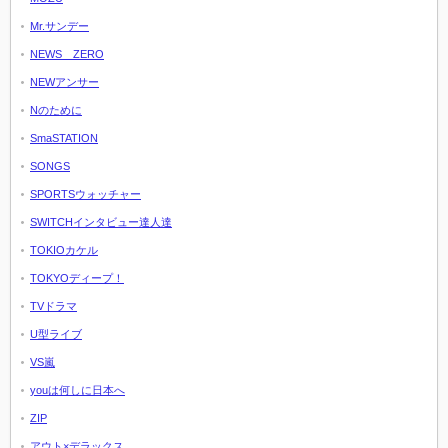
Mr.サンデー
NEWS ZERO
NEWアンサー
Nのために
SmaSTATION
SONGS
SPORTSウォッチャー
SWITCHインタビュー達人達
TOKIOカケル
TOKYOディープ！
TVドラマ
U型ライブ
VS嵐
youは何しに日本へ
ZIP
アウト×デラックス