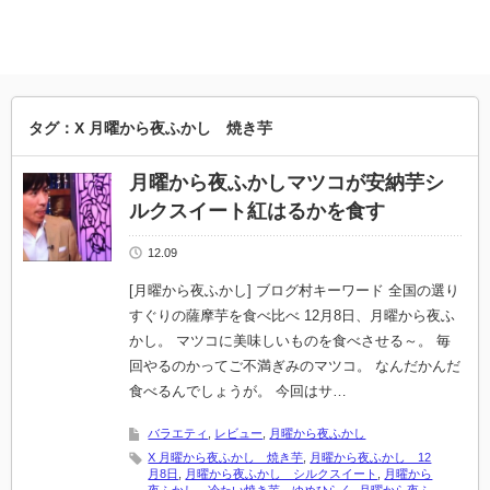
タグ：X 月曜から夜ふかし 焼き芋
月曜から夜ふかしマツコが安納芋シ
ルクスイート紅はるかを食す
12.09
[月曜から夜ふかし] ブログ村キーワード 全国の選り
すぐりの薩摩芋を食べ比べ 12月8日、月曜から夜ふ
かし。 マツコに美味しいものを食べさせる～。 毎
回やるのかってご不満ぎみのマツコ。 なんだかんだ
食べるんでしょうが。 今回はサ…
バラエティ
,
レビュー
,
月曜から夜ふかし
X 月曜から夜ふかし 焼き芋
,
月曜から夜ふかし 12
月8日
,
月曜から夜ふかし シルクスイート
,
月曜から