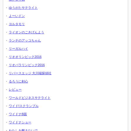
ゆうがたサテライト
よーいドン
ヨルタモリ
ライオンのごきげんよう
ランチのアッコちゃん
リーガルハイ
リオオリンピック2016
リオパラリンピック2016
リバースエッジ 大川端探偵社
るろうに剣心
レビュー
ワールドビジネスサテライト
ワイド!スクランブル
ワイドナB面
ワイドナショー
わたしを離さないで