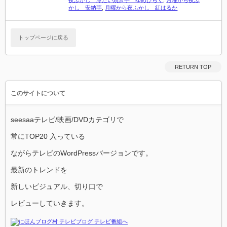
夜ふかし 冷たい焼き芋 ゆめひらく
,
月曜から夜ふ
かし 安納芋
,
月曜から夜ふかし 紅はるか
トップページに戻る
RETURN TOP
このサイトについて
seesaaテレビ/映画/DVDカテゴリで
常にTOP20 入っている
ながらテレビのWordPressバージョンです。
最新のトレンドを
新しいビジュアル、切り口で
レビューしていきます。