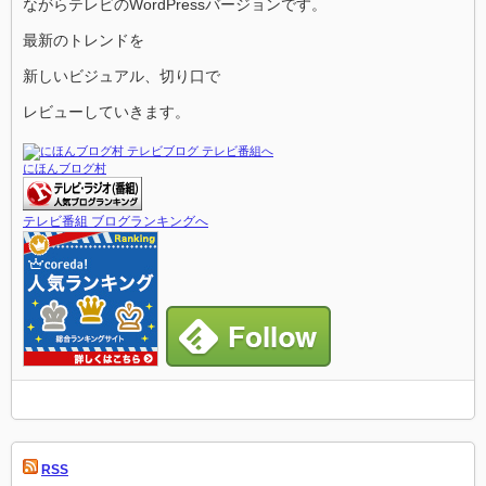
ながらテレビのWordPressバージョンです。
最新のトレンドを
新しいビジュアル、切り口で
レビューしていきます。
にほんブログ村
テレビ番組 ブログランキングへ
RSS