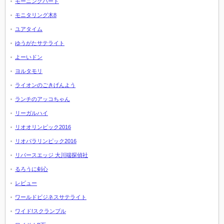
モーニングバード
モニタリング木8
ユアタイム
ゆうがたサテライト
よーいドン
ヨルタモリ
ライオンのごきげんよう
ランチのアッコちゃん
リーガルハイ
リオオリンピック2016
リオパラリンピック2016
リバースエッジ 大川端探偵社
るろうに剣心
レビュー
ワールドビジネスサテライト
ワイド!スクランブル