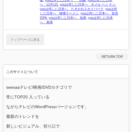
隆
,
youは何しに日本へ 札幌
,
youは何しに日本
へ 12月1日
,
youは何しに日本へ オメル ベン ナン
,
youは何しに日本へ たきかわスカイパーク
,
youは何
しに日本へ 味噌ラーメン
,
youは何しに日本へ 岩見
沢PA
,
youは何しに日本へ 知床
,
youは何しに日本
へ 美瑛
トップページに戻る
RETURN TOP
このサイトについて
seesaaテレビ/映画/DVDカテゴリで
常にTOP20 入っている
ながらテレビのWordPressバージョンです。
最新のトレンドを
新しいビジュアル、切り口で