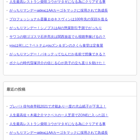
人生最高レストラン柴咲コウがマタギになる為にクリアする事
がっちりマンデーaideaはAAカーゴをマックに採用されて急成長
プロフェッショナル斎藤まゆキスヴィンは100年先の笑顔を造る
がっちりマンデー！シノプスはAIの惣菜割引予測でがっちり
サワコの朝ゴゴスマ石井亮次は関西放送でも視聴率稼げるの？
youは何しに？ベトナムyouズン＆ダンのさくら食堂は定食屋
がっちりマンデー！パキッテってなんだか名前で想像できる？
ボクらの時代窪塚洋介の信じる心が息子の立ち直りを助けた！
最近の投稿
プレバト俳句炎帝戦2021で才能あり一度の犬山紙子が下克上！
人生最高佐々木蔵之介マクベスの一人芝居でZONEに入った話！
人生最高レストラン柴咲コウがマタギになる為にクリアする事
がっちりマンデーaideaはAAカーゴをマックに採用されて急成長