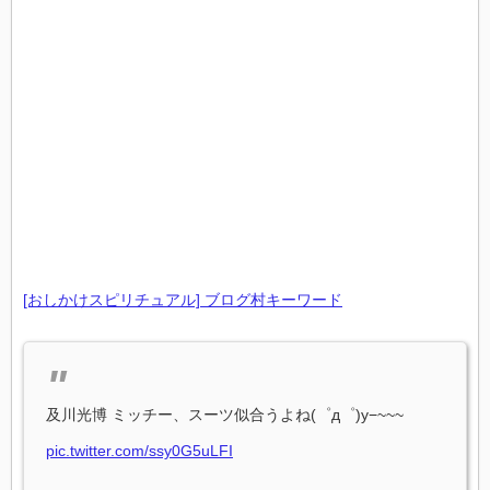
[おしかけスピリチュアル] ブログ村キーワード
及川光博 ミッチー、スーツ似合うよね(゜д゜)y−~~~
pic.twitter.com/ssy0G5uLFI