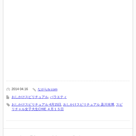
2014 04.16
ながらtv.com
おしかけスピリチュアル
,
バラエティ
おしかけスピリチュアル 4月15日
,
おしかけスピリチュアル 及川光博
,
スピ
リチャル女子大生CHIE ４月１５日