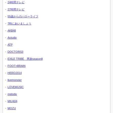
24時間テレビ
27時間テレビ
55歳からのハローライフ
7時にあいましょう
AKB48
Astudio
ATP
DOCTORS3
EXILE TRIBE 男旅seasonⅡ
FOOT×BRAIN
HERO2014
livemonster
LOVEMUSIC
melodix
MIU404
MOZU