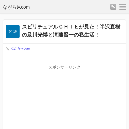
rss
m
スピリチュアルＣＨＩＥが見た！半沢直樹
04.16
の及川光博と滝藤賢一の私生活！
ながらtv.com
スポンサーリンク