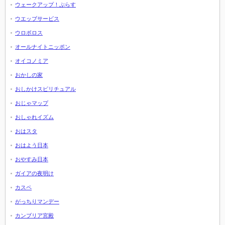
ウェークアップ！ぷらす
ウエッブサービス
ウロボロス
オールナイトニッポン
オイコノミア
おかしの家
おしかけスピリチュアル
おじゃマップ
おしゃれイズム
おはスタ
おはよう日本
おやすみ日本
ガイアの夜明け
カスペ
がっちりマンデー
カンブリア宮殿