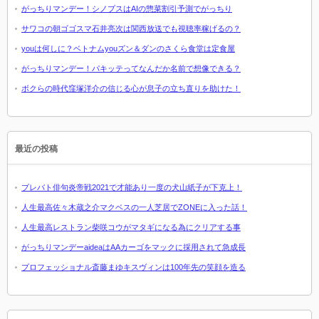
がっちりマンデー！シノプスはAIの惣菜割引予測でがっちり
サワコの朝ゴゴスマ石井亮次は関西放送でも視聴率稼げるの？
youは何しに？ベトナムyouズン＆ダンのさくら食堂は定食屋
がっちりマンデー！パキッテってなんだか名前で想像できる？
ボクらの時代窪塚洋介の信じる心が息子の立ち直りを助けた！
最近の投稿
プレバト俳句炎帝戦2021で才能あり一度の犬山紙子が下克上！
人生最高佐々木蔵之介マクベスの一人芝居でZONEに入った話！
人生最高レストラン柴咲コウがマタギになる為にクリアする事
がっちりマンデーaideaはAAカーゴをマックに採用されて急成長
プロフェッショナル斎藤まゆキスヴィンは100年先の笑顔を造る