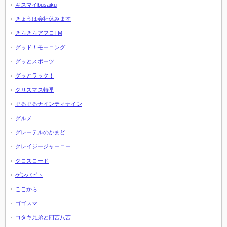
キスマイbusaiku
きょうは会社休みます
きらきらアフロTM
グッド！モーニング
グッとスポーツ
グッとラック！
クリスマス特番
ぐるぐるナインティナイン
グルメ
グレーテルのかまど
クレイジージャーニー
クロスロード
ゲンバビト
ここから
ゴゴスマ
コタキ兄弟と四苦八苦