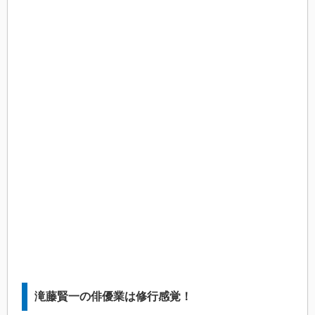
滝藤賢一の俳優業は修行感覚！