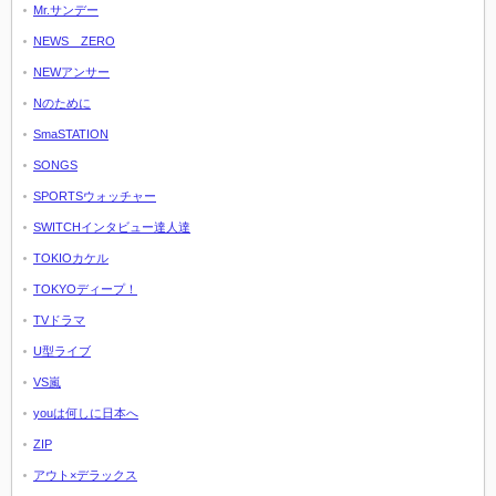
Mr.サンデー
NEWS ZERO
NEWアンサー
Nのために
SmaSTATION
SONGS
SPORTSウォッチャー
SWITCHインタビュー達人達
TOKIOカケル
TOKYOディープ！
TVドラマ
U型ライブ
VS嵐
youは何しに日本へ
ZIP
アウト×デラックス