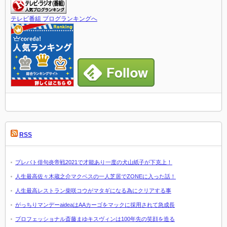
テレビ番組 ブログランキングへ
RSS
プレバト俳句炎帝戦2021で才能あり一度の犬山紙子が下克上！
人生最高佐々木蔵之介マクベスの一人芝居でZONEに入った話！
人生最高レストラン柴咲コウがマタギになる為にクリアする事
がっちりマンデーaideaはAAカーゴをマックに採用されて急成長
プロフェッショナル斎藤まゆキスヴィンは100年先の笑顔を造る