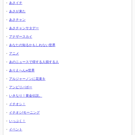
あさイチ
あさが来た
あさチャン
あさチャンサタデー
アナザースカイ
あなたの知るかもしれない世界
アニメ
あのニュースで得する人損する人
ありえへん∞世界
アルジャーノンに花束を
アンビリバボー
いきなり！黄金伝説。
イチオシ！
イチオシ!モーニング
いっぷく！
イベント