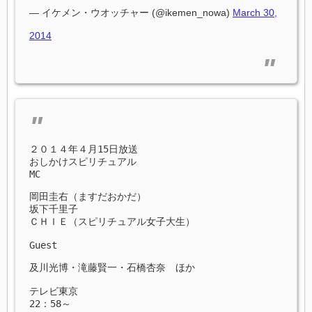
— イケメン・ウオッチャー (@ikemen_nowa)
March 30,
2014
２０１４年４月15日放送

おしかけスピリチュアル

MC

岡田圭右（ますだおかだ）

坂下千里子

ＣＨＩＥ（スピリチュアル女子大生）

Guest

及川光博・滝藤賢一・石橋杏奈　ほか

テレビ東京　

22：58～