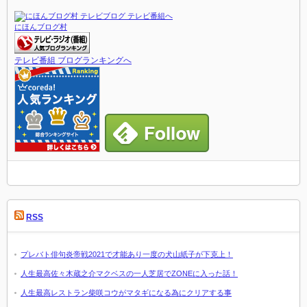
にほんブログ村
テレビ番組 ブログランキングへ
RSS
プレバト俳句炎帝戦2021で才能あり一度の犬山紙子が下克上！
人生最高佐々木蔵之介マクベスの一人芝居でZONEに入った話！
人生最高レストラン柴咲コウがマタギになる為にクリアする事