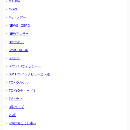
MIU404
MOZU
Mr.サンデー
NEWS ZERO
NEWアンサー
Nのために
SmaSTATION
SONGS
SPORTSウォッチャー
SWITCHインタビュー達人達
TOKIOカケル
TOKYOディープ！
TVドラマ
U型ライブ
VS嵐
youは何しに日本へ