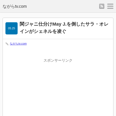
rss
m
関ジャニ仕分けMay J.を倒したサラ・オレ
05.25
インがシェネルを凌ぐ
ながらtv.com
スポンサーリンク