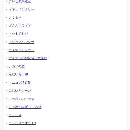
テレビ未来遺産
ドキュメンタリー
とくダネ！
どさんこワイド
トットてれび
トリックハンター
ナイナイアンサー
ナイナイのお見合い大作戦
ナカイの窓
なないろ日和
ナニコレ珍百景
にじいろジーン
ニッポンのミカタ
にっぽん縦断 こころ旅
ニュース
ニュースウオッチ9