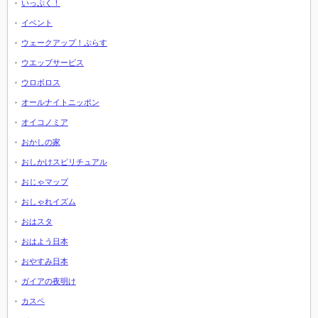
いっぷく！
イベント
ウェークアップ！ぷらす
ウエッブサービス
ウロボロス
オールナイトニッポン
オイコノミア
おかしの家
おしかけスピリチュアル
おじゃマップ
おしゃれイズム
おはスタ
おはよう日本
おやすみ日本
ガイアの夜明け
カスペ