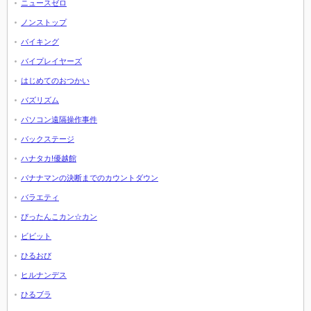
ニュースゼロ
ノンストップ
バイキング
バイプレイヤーズ
はじめてのおつかい
バズリズム
パソコン遠隔操作事件
バックステージ
ハナタカ!優越館
バナナマンの決断までのカウントダウン
バラエティ
ぴったんこカン☆カン
ビビット
ひるおび
ヒルナンデス
ひるブラ