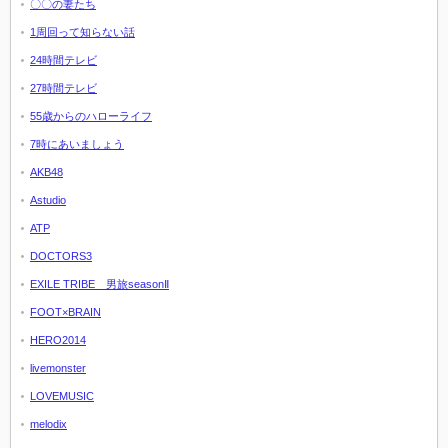
〇〇の妻たち
1周回って知らない話
24時間テレビ
27時間テレビ
55歳からのハローライフ
7時にあいましょう
AKB48
Astudio
ATP
DOCTORS3
EXILE TRIBE 男旅seasonⅡ
FOOT×BRAIN
HERO2014
livemonster
LOVEMUSIC
melodix