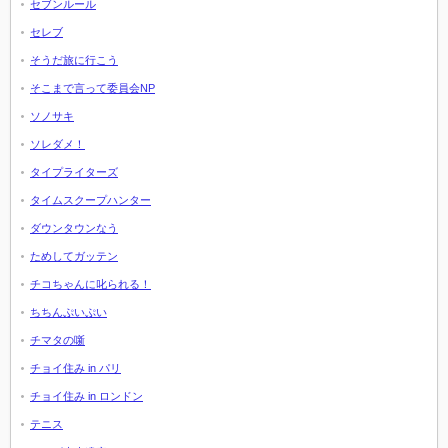
セブンルール
セレブ
そうだ旅に行こう
そこまで言って委員会NP
ソノサキ
ソレダメ！
タイプライターズ
タイムスクープハンター
ダウンタウンなう
ためしてガッテン
チコちゃんに叱られる！
ちちんぷいぷい
チマタの噺
チョイ住み in パリ
チョイ住み in ロンドン
テニス