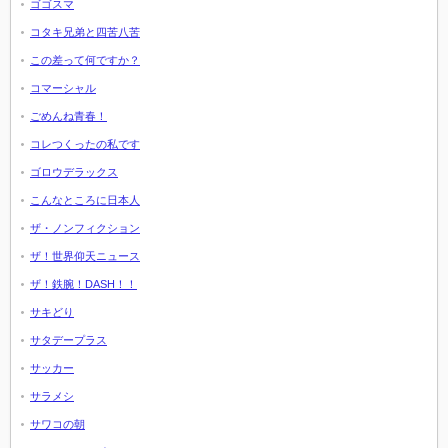
ゴゴスマ
コタキ兄弟と四苦八苦
この差って何ですか？
コマーシャル
ごめんね青春！
コレつくったの私です
ゴロウデラックス
こんなところに日本人
ザ・ノンフィクション
ザ！世界仰天ニュース
ザ！鉄腕！DASH！！
サキどり
サタデープラス
サッカー
サラメシ
サワコの朝