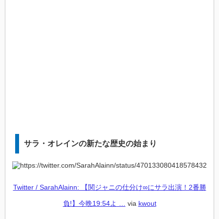
サラ・オレインの新たな歴史の始まり
Twitter / SarahAlainn: 【関ジャニの仕分け∞にサラ出演！2番勝
負!】今晩19:54よ …
via
kwout