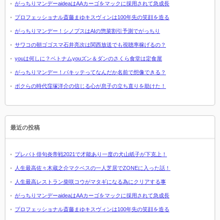
がっちりマンデーaideaはAAカーゴをマックに採用されて急成長
プロフェッショナル斎藤まゆキスヴィンは100年先の笑顔を造る
がっちりマンデー！シノプスはAIの惣菜割引予測でがっちり
サワコの朝ゴゴスマ石井亮次は関西放送でも視聴率稼げるの？
youは何しに？ベトナムyouズン＆ダンのさくら食堂は定食屋
がっちりマンデー！パキッテってなんだか名前で想像できる？
ボクらの時代窪塚洋介の信じる心が息子の立ち直りを助けた！
最近の投稿
プレバト俳句炎帝戦2021で才能あり一度の犬山紙子が下克上！
人生最高佐々木蔵之介マクベスの一人芝居でZONEに入った話！
人生最高レストラン柴咲コウがマタギになる為にクリアする事
がっちりマンデーaideaはAAカーゴをマックに採用されて急成長
プロフェッショナル斎藤まゆキスヴィンは100年先の笑顔を造る