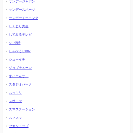
サンデージャポン
サンデースポーツ
サンデーモーニング
しくじり先生
してみるテレビ
シブ5時
しゃべくり007
シューイチ
ジョブチューン
すイエんサー
スタジオパーク
スッキリ
スポーツ
スマステーション
スマスマ
セカンドラブ