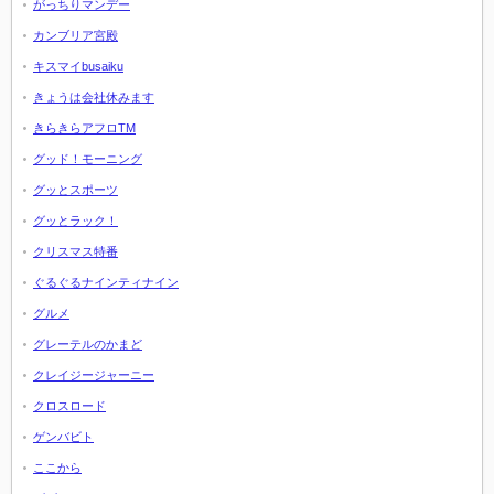
がっちりマンデー
カンブリア宮殿
キスマイbusaiku
きょうは会社休みます
きらきらアフロTM
グッド！モーニング
グッとスポーツ
グッとラック！
クリスマス特番
ぐるぐるナインティナイン
グルメ
グレーテルのかまど
クレイジージャーニー
クロスロード
ゲンバビト
ここから