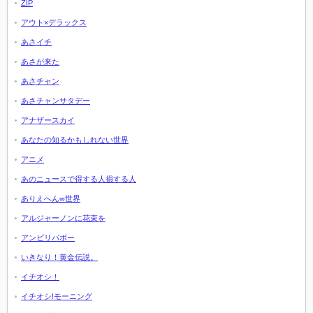
ZIP
アウト×デラックス
あさイチ
あさが来た
あさチャン
あさチャンサタデー
アナザースカイ
あなたの知るかもしれない世界
アニメ
あのニュースで得する人損する人
ありえへん∞世界
アルジャーノンに花束を
アンビリバボー
いきなり！黄金伝説。
イチオシ！
イチオシ!モーニング