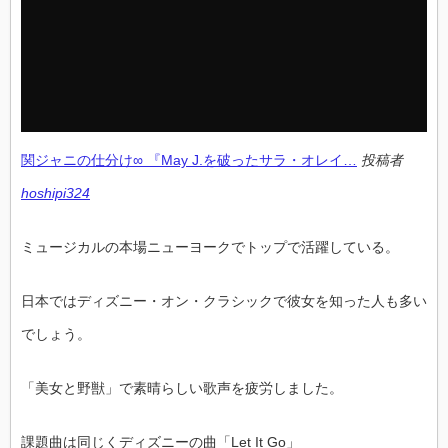
関ジャニの仕分け∞ 『May J.を破ったサラ・オレイ…
投稿者
hoshipi324
ミュージカルの本場ニューヨークでトップで活躍している。
日本ではディズニー・オン・クラシックで彼女を知った人も多い
でしょう。
「美女と野獣」で素晴らしい歌声を疲労しました。
課題曲は同じくディズニーの曲「Let It Go」