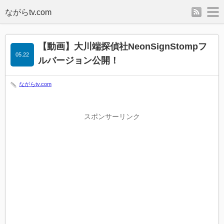
rss
m
【動画】大川端探偵社NeonSignStompフ
05.22
ルバージョン公開！
ながらtv.com
スポンサーリンク