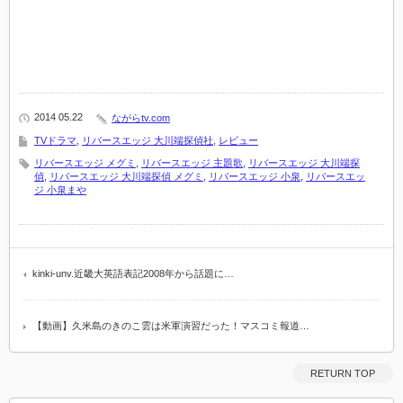
2014 05.22
ながらtv.com
TVドラマ
,
リバースエッジ 大川端探偵社
,
レビュー
リバースエッジ メグミ
,
リバースエッジ 主題歌
,
リバースエッジ 大川端探
偵
,
リバースエッジ 大川端探偵 メグミ
,
リバースエッジ 小泉
,
リバースエッ
ジ 小泉まや
kinki-unv.近畿大英語表記2008年から話題に…
【動画】久米島のきのこ雲は米軍演習だった！マスコミ報道…
RETURN TOP