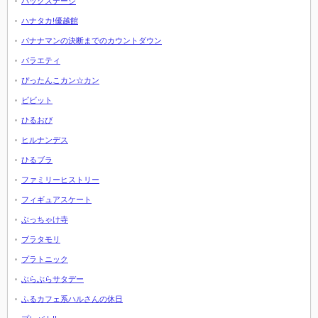
バックステージ
ハナタカ!優越館
バナナマンの決断までのカウントダウン
バラエティ
ぴったんこカン☆カン
ビビット
ひるおび
ヒルナンデス
ひるブラ
ファミリーヒストリー
フィギュアスケート
ぶっちゃけ寺
ブラタモリ
プラトニック
ぶらぶらサタデー
ふるカフェ系ハルさんの休日