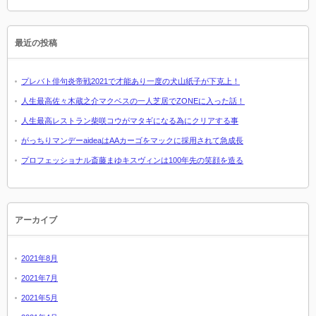
最近の投稿
プレバト俳句炎帝戦2021で才能あり一度の犬山紙子が下克上！
人生最高佐々木蔵之介マクベスの一人芝居でZONEに入った話！
人生最高レストラン柴咲コウがマタギになる為にクリアする事
がっちりマンデーaideaはAAカーゴをマックに採用されて急成長
プロフェッショナル斎藤まゆキスヴィンは100年先の笑顔を造る
アーカイブ
2021年8月
2021年7月
2021年5月