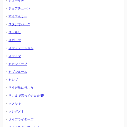
シューイチ
ジョブチューン
すイエんサー
スタジオパーク
スッキリ
スポーツ
スマステーション
スマスマ
セカンドラブ
セブンルール
セレブ
そうだ旅に行こう
そこまで言って委員会NP
ソノサキ
ソレダメ！
タイプライターズ