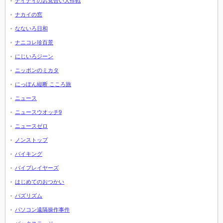
ナイナイのお見合い大作戦
ナカイの窓
なないろ日和
ナニコレ珍百景
にじいろジーン
ニッポンのミカタ
にっぽん縦断 こころ旅
ニュース
ニュースウオッチ9
ニュースゼロ
ノンストップ
バイキング
バイプレイヤーズ
はじめてのおつかい
バズリズム
パソコン遠隔操作事件