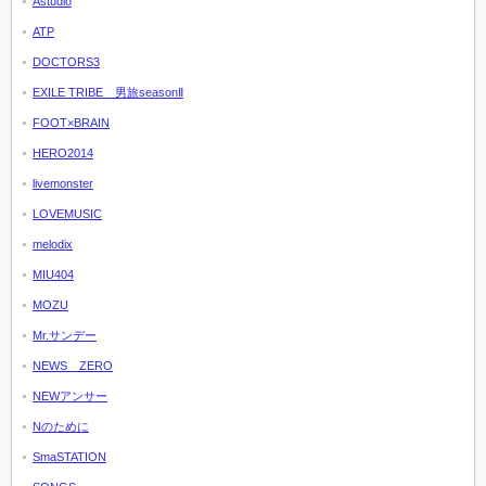
Astudio
ATP
DOCTORS3
EXILE TRIBE 男旅seasonⅡ
FOOT×BRAIN
HERO2014
livemonster
LOVEMUSIC
melodix
MIU404
MOZU
Mr.サンデー
NEWS ZERO
NEWアンサー
Nのために
SmaSTATION