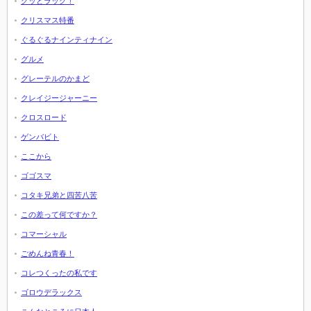
グッとラック！
クリスマス特番
ぐるぐるナインティナイン
グルメ
グレーテルのかまど
クレイジージャーニー
クロスロード
ゲンバビト
ここから
ゴゴスマ
コタキ兄弟と四苦八苦
この差って何ですか？
コマーシャル
ごめんね青春！
コレつくったの私です
ゴロウデラックス