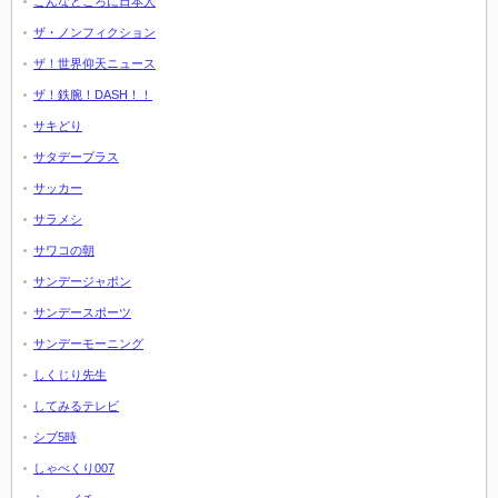
こんなところに日本人
ザ・ノンフィクション
ザ！世界仰天ニュース
ザ！鉄腕！DASH！！
サキどり
サタデープラス
サッカー
サラメシ
サワコの朝
サンデージャポン
サンデースポーツ
サンデーモーニング
しくじり先生
してみるテレビ
シブ5時
しゃべくり007