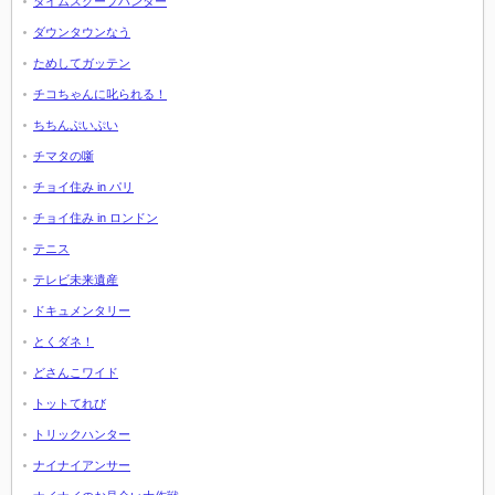
タイムスクープハンター
ダウンタウンなう
ためしてガッテン
チコちゃんに叱られる！
ちちんぷいぷい
チマタの噺
チョイ住み in パリ
チョイ住み in ロンドン
テニス
テレビ未来遺産
ドキュメンタリー
とくダネ！
どさんこワイド
トットてれび
トリックハンター
ナイナイアンサー