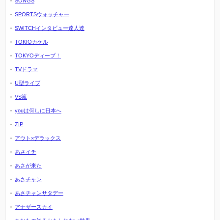
SONGS
SPORTSウォッチャー
SWITCHインタビュー達人達
TOKIOカケル
TOKYOディープ！
TVドラマ
U型ライブ
VS嵐
youは何しに日本へ
ZIP
アウト×デラックス
あさイチ
あさが来た
あさチャン
あさチャンサタデー
アナザースカイ