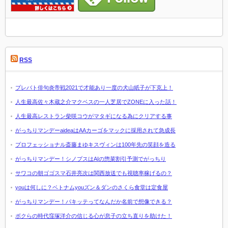
RSS
プレバト俳句炎帝戦2021で才能あり一度の犬山紙子が下克上！
人生最高佐々木蔵之介マクベスの一人芝居でZONEに入った話！
人生最高レストラン柴咲コウがマタギになる為にクリアする事
がっちりマンデーaideaはAAカーゴをマックに採用されて急成長
プロフェッショナル斎藤まゆキスヴィンは100年先の笑顔を造る
がっちりマンデー！シノプスはAIの惣菜割引予測でがっちり
サワコの朝ゴゴスマ石井亮次は関西放送でも視聴率稼げるの？
youは何しに？ベトナムyouズン＆ダンのさくら食堂は定食屋
がっちりマンデー！パキッテってなんだか名前で想像できる？
ボクらの時代窪塚洋介の信じる心が息子の立ち直りを助けた！