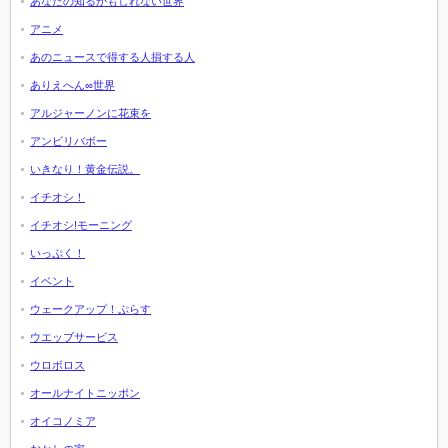
あなたの知るかもしれない世界
アニメ
あのニュースで得する人損する人
ありえへん∞世界
アルジャーノンに花束を
アンビリバボー
いきなり！黄金伝説。
イチオシ！
イチオシ!モーニング
いっぷく！
イベント
ウェークアップ！ぷらす
ウエッブサービス
ウロボロス
オールナイトニッポン
オイコノミア