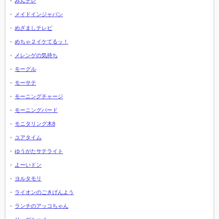
みんテレ
メイドインジャパン
めざましテレビ
めちゃ２イケてるッ！
メレンゲの気持ち
モーグル
モーサテ
モーニングチャージ
モーニングバード
モニタリング木8
ユアタイム
ゆうがたサテライト
よーいドン
ヨルタモリ
ライオンのごきげんよう
ランチのアッコちゃん