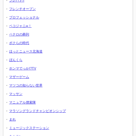
プレバト!!
フレンチオープン
プロフェッショナル
ペコジャニ∞！
ペテロの葬列
ボクらの時代
ほっとニュース北海道
ぼんくら
ホンマでっか!?TV
マザーゲーム
マツコの知らない世界
マッサン
マニュアル捜索隊
マラソングランドチャンピオンシップ
まれ
ミュージックステーション