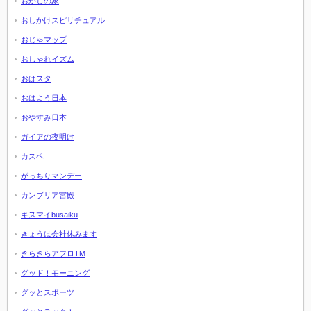
おかしの家
おしかけスピリチュアル
おじゃマップ
おしゃれイズム
おはスタ
おはよう日本
おやすみ日本
ガイアの夜明け
カスペ
がっちりマンデー
カンブリア宮殿
キスマイbusaiku
きょうは会社休みます
きらきらアフロTM
グッド！モーニング
グッとスポーツ