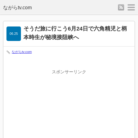
rss
m
そうだ旅に行こう6月24日で六角精児と柄
06.25
本時生が秘境接阻峡へ
ながらtv.com
スポンサーリンク