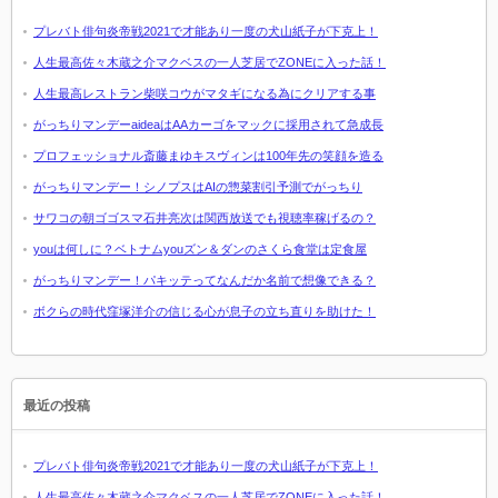
プレバト俳句炎帝戦2021で才能あり一度の犬山紙子が下克上！
人生最高佐々木蔵之介マクベスの一人芝居でZONEに入った話！
人生最高レストラン柴咲コウがマタギになる為にクリアする事
がっちりマンデーaideaはAAカーゴをマックに採用されて急成長
プロフェッショナル斎藤まゆキスヴィンは100年先の笑顔を造る
がっちりマンデー！シノプスはAIの惣菜割引予測でがっちり
サワコの朝ゴゴスマ石井亮次は関西放送でも視聴率稼げるの？
youは何しに？ベトナムyouズン＆ダンのさくら食堂は定食屋
がっちりマンデー！パキッテってなんだか名前で想像できる？
ボクらの時代窪塚洋介の信じる心が息子の立ち直りを助けた！
最近の投稿
プレバト俳句炎帝戦2021で才能あり一度の犬山紙子が下克上！
人生最高佐々木蔵之介マクベスの一人芝居でZONEに入った話！