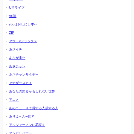
U型ライブ
VS嵐
youは何しに日本へ
ZIP
アウト×デラックス
あさイチ
あさが来た
あさチャン
あさチャンサタデー
アナザースカイ
あなたの知るかもしれない世界
アニメ
あのニュースで得する人損する人
ありえへん∞世界
アルジャーノンに花束を
アンビリバボー