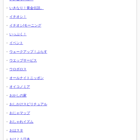
いきなり！黄金伝説。
イチオシ！
イチオシ!モーニング
いっぷく！
イベント
ウェークアップ！ぷらす
ウエッブサービス
ウロボロス
オールナイトニッポン
オイコノミア
おかしの家
おしかけスピリチュアル
おじゃマップ
おしゃれイズム
おはスタ
おはよう日本