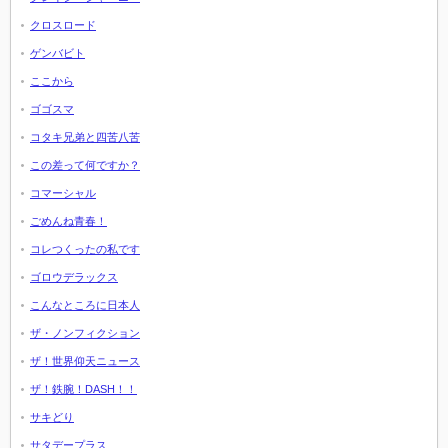
クロスロード
ゲンバビト
ここから
ゴゴスマ
コタキ兄弟と四苦八苦
この差って何ですか？
コマーシャル
ごめんね青春！
コレつくったの私です
ゴロウデラックス
こんなところに日本人
ザ・ノンフィクション
ザ！世界仰天ニュース
ザ！鉄腕！DASH！！
サキどり
サタデープラス