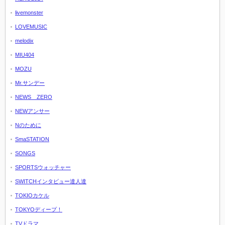
livemonster
LOVEMUSIC
melodix
MIU404
MOZU
Mr.サンデー
NEWS ZERO
NEWアンサー
Nのために
SmaSTATION
SONGS
SPORTSウォッチャー
SWITCHインタビュー達人達
TOKIOカケル
TOKYOディープ！
TVドラマ