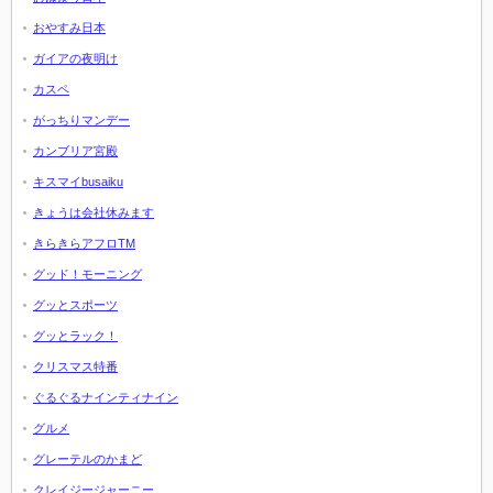
おやすみ日本
ガイアの夜明け
カスペ
がっちりマンデー
カンブリア宮殿
キスマイbusaiku
きょうは会社休みます
きらきらアフロTM
グッド！モーニング
グッとスポーツ
グッとラック！
クリスマス特番
ぐるぐるナインティナイン
グルメ
グレーテルのかまど
クレイジージャーニー