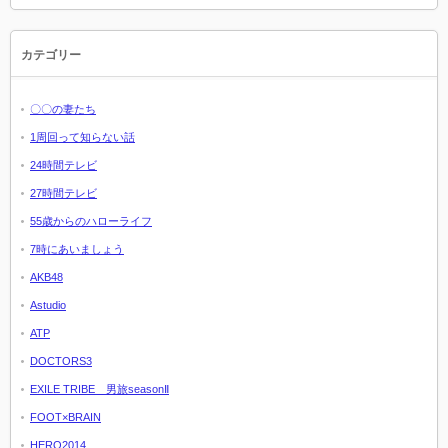
カテゴリー
〇〇の妻たち
1周回って知らない話
24時間テレビ
27時間テレビ
55歳からのハローライフ
7時にあいましょう
AKB48
Astudio
ATP
DOCTORS3
EXILE TRIBE 男旅seasonⅡ
FOOT×BRAIN
HERO2014