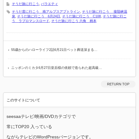
そうだ旅に行こう
,
バラエティ
そうだ度に行こう 南アルプスアプトライン
,
そうだ旅に行こう 接阻峡温
泉
,
そうだ旅に行こう 6月24日
,
そうだ旅に行こう C108
,
そうだ旅に行こ
う ラブロマンスロード
,
そうだ旅に行こう 六角 柄本
55歳からのハローライフ2話6月21日ペット葬送深まる…
ニッポンのミカタ6月27日皇后様の依頼で造られた超高級…
RETURN TOP
このサイトについて
seesaaテレビ/映画/DVDカテゴリで
常にTOP20 入っている
ながらテレビのWordPressバージョンです。