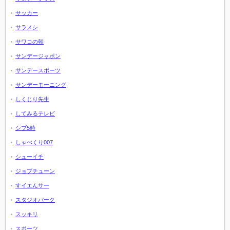
サッカー
サラメシ
サワコの朝
サンデージャポン
サンデースポーツ
サンデーモーニング
しくじり先生
してみるテレビ
シブ5時
しゃべくり007
シューイチ
ジョブチューン
すイエんサー
スタジオパーク
スッキリ
スポーツ