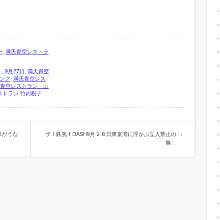
ー
,
満天青空レストラ
9月27日
,
満天青空
ング
,
満天青空レス
青空レストラン 山
ストラン 竹内親子
杉がうな
ザ！鉄腕！DASH9月２８日東京湾に浮かぶ立入禁止の
無…