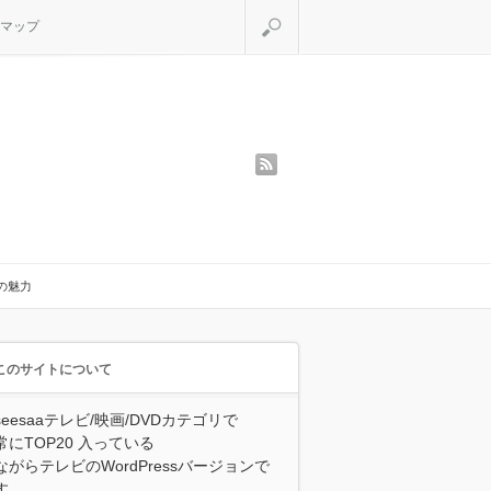
検索
マップ
rss
の魅力
このサイトについて
seesaaテレビ/映画/DVDカテゴリで
常にTOP20 入っている
ながらテレビのWordPressバージョンで
す。