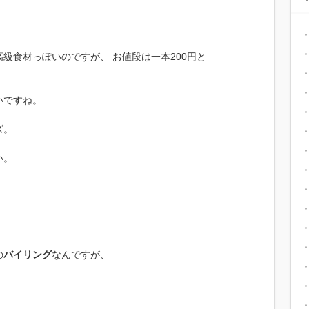
級食材っぽいのですが、 お値段は一本200円と
いですね。
ズ。
い。
の
バイリング
なんですが、