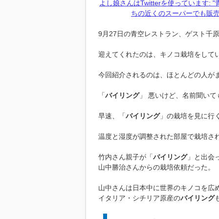
よし娘さんはTwitterを使っていま
ちの近くのスーパーでも販売してくれー
9月27日の青空レストラン、ゲスト千
迎えてくれたのは、キノコ栽培をして
今回紹介されるのは、ほとんどの人が
「
バイリング
」 悪いけど、名前聞いて
早速、「
バイリング
」の栽培を見に行
温度と湿度が調整された部屋で栽培さ
竹内さん親子が「
バイリング
」と出会
山中勝治さんからの栽培依頼だった。
山中さんは日本中に世界のキノコを広
イタリア・シチリア原産の
バイリング