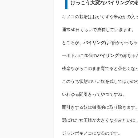
けっこう大変なバイリングの
キノコの栽培はおがくずや米ぬかの入
通常50日くらいで成長していきます。
ところが、
バイリング
は2倍かかっち
一ボトルに20個の
バイリング
の赤ちゃ
残念ながらこのまま育てると茶色くな
このうち状態のいい奴を残してほかの
いわゆる間引きってやつですね。
間引きする奴は徹底的に取り除きます
選ばれた女王蜂が大きくなるみたいに
ジャンボキノコになるのです。