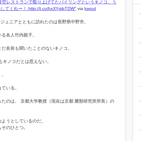
す: "青空レストランで取り上げてたバイリングというキノコ、う
！ http://t.co/hxXYgibTDW"
via
kwout
原ジュニアとともに訪れたのは長野県中野市。
いる名人竹内親子。
まだ名前も聞いたことのないキノコ。
もキノコだとは思えない。
く。
れている。
ったのは、 京都大学教授（現在は京都 菌類研究所所長）の
めようとしているのだ。
もそのひとつ。