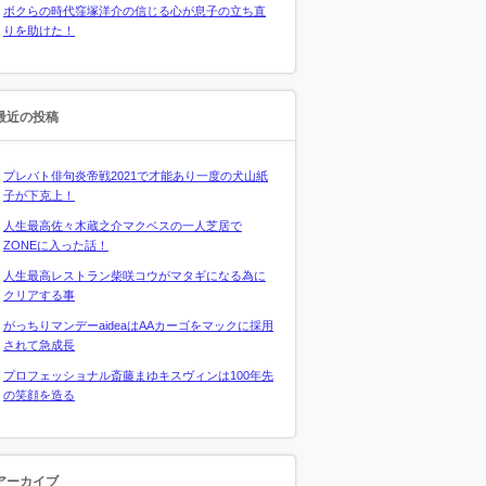
ボクらの時代窪塚洋介の信じる心が息子の立ち直
りを助けた！
最近の投稿
プレバト俳句炎帝戦2021で才能あり一度の犬山紙
子が下克上！
人生最高佐々木蔵之介マクベスの一人芝居で
ZONEに入った話！
人生最高レストラン柴咲コウがマタギになる為に
クリアする事
がっちりマンデーaideaはAAカーゴをマックに採用
されて急成長
プロフェッショナル斎藤まゆキスヴィンは100年先
の笑顔を造る
アーカイブ