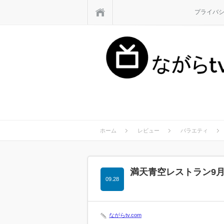
ホーム
プライバ
ホーム
レビュー
バラエティ
満天青空レストラン9
09.28
ながらtv.com