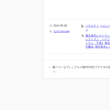
2014 09.28
バラエティ
,
レビュ
ン
ながらtv.com
満天青空レストラン 
レストラン バイリ
トラン 千原J
,
満天
中勝治
,
満天青空レ
腹ペコ！なでしこグルメ旅9月26日ブラマヨ小
っ…