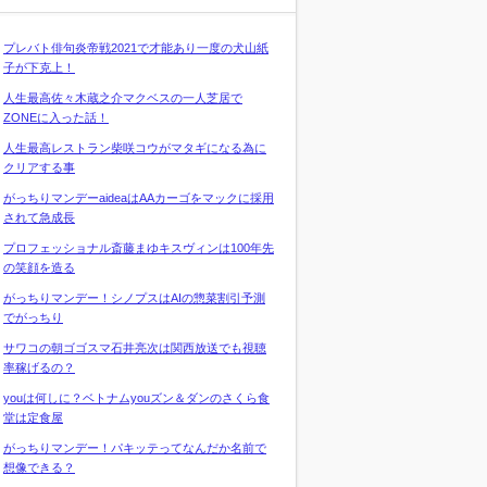
プレバト俳句炎帝戦2021で才能あり一度の犬山紙
子が下克上！
人生最高佐々木蔵之介マクベスの一人芝居で
ZONEに入った話！
人生最高レストラン柴咲コウがマタギになる為に
クリアする事
がっちりマンデーaideaはAAカーゴをマックに採用
されて急成長
プロフェッショナル斎藤まゆキスヴィンは100年先
の笑顔を造る
がっちりマンデー！シノプスはAIの惣菜割引予測
でがっちり
サワコの朝ゴゴスマ石井亮次は関西放送でも視聴
率稼げるの？
youは何しに？ベトナムyouズン＆ダンのさくら食
堂は定食屋
がっちりマンデー！パキッテってなんだか名前で
想像できる？