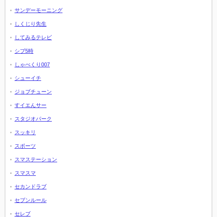
サンデーモーニング
しくじり先生
してみるテレビ
シブ5時
しゃべくり007
シューイチ
ジョブチューン
すイエんサー
スタジオパーク
スッキリ
スポーツ
スマステーション
スマスマ
セカンドラブ
セブンルール
セレブ