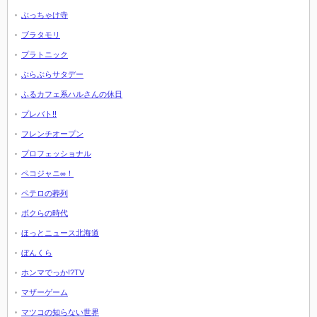
ぶっちゃけ寺
ブラタモリ
プラトニック
ぶらぶらサタデー
ふるカフェ系ハルさんの休日
プレバト!!
フレンチオープン
プロフェッショナル
ペコジャニ∞！
ペテロの葬列
ボクらの時代
ほっとニュース北海道
ぼんくら
ホンマでっか!?TV
マザーゲーム
マツコの知らない世界