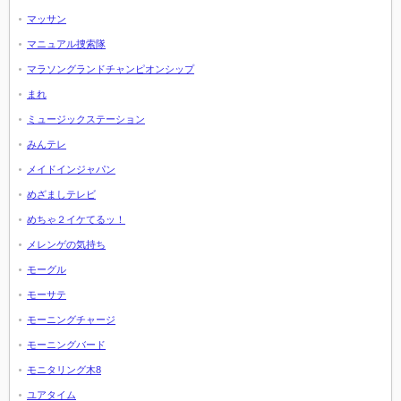
マッサン
マニュアル捜索隊
マラソングランドチャンピオンシップ
まれ
ミュージックステーション
みんテレ
メイドインジャパン
めざましテレビ
めちゃ２イケてるッ！
メレンゲの気持ち
モーグル
モーサテ
モーニングチャージ
モーニングバード
モニタリング木8
ユアタイム