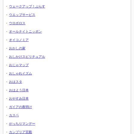
ウェークアップ！ぷらす
ウエッブサービス
ウロボロス
オールナイトニッポン
オイコノミア
おかしの家
おしかけスピリチュアル
おじゃマップ
おしゃれイズム
おはスタ
おはよう日本
おやすみ日本
ガイアの夜明け
カスペ
がっちりマンデー
カンブリア宮殿