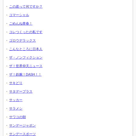
この差って何ですか？
コマーシャル
ごめんね青春！
コレつくったの私です
ゴロウデラックス
こんなところに日本人
ザ・ノンフィクション
ザ！世界仰天ニュース
ザ！鉄腕！DASH！！
サキどり
サタデープラス
サッカー
サラメシ
サワコの朝
サンデージャポン
サンデースポーツ