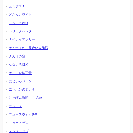
とくダネ！
どさんこワイド
トットてれび
トリックハンター
ナイナイアンサー
ナイナイのお見合い大作戦
ナカイの窓
なないろ日和
ナニコレ珍百景
にじいろジーン
ニッポンのミカタ
にっぽん縦断 こころ旅
ニュース
ニュースウオッチ9
ニュースゼロ
ノンストップ