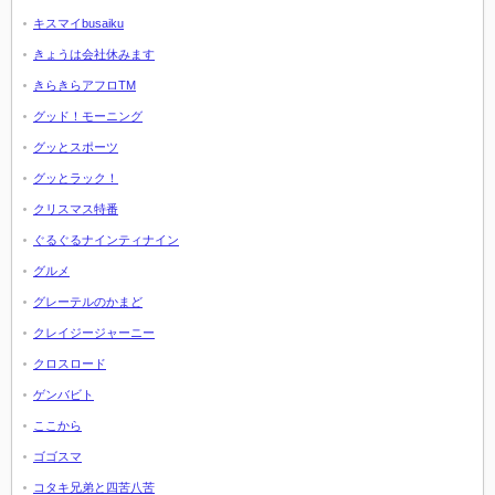
キスマイbusaiku
きょうは会社休みます
きらきらアフロTM
グッド！モーニング
グッとスポーツ
グッとラック！
クリスマス特番
ぐるぐるナインティナイン
グルメ
グレーテルのかまど
クレイジージャーニー
クロスロード
ゲンバビト
ここから
ゴゴスマ
コタキ兄弟と四苦八苦