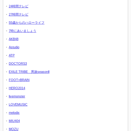
24時間テレビ
27時間テレビ
55歳からのハローライフ
7時にあいましょう
AKB48
Astudio
ATP
DOCTORS3
EXILE TRIBE 男旅seasonⅡ
FOOT×BRAIN
HERO2014
livemonster
LOVEMUSIC
melodix
MIU404
MOZU