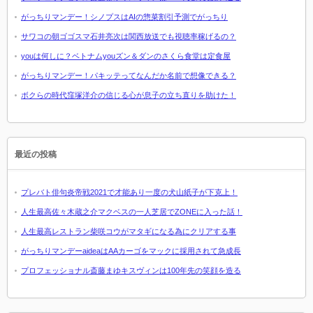
がっちりマンデー！シノプスはAIの惣菜割引予測でがっちり
サワコの朝ゴゴスマ石井亮次は関西放送でも視聴率稼げるの？
youは何しに？ベトナムyouズン＆ダンのさくら食堂は定食屋
がっちりマンデー！パキッテってなんだか名前で想像できる？
ボクらの時代窪塚洋介の信じる心が息子の立ち直りを助けた！
最近の投稿
プレバト俳句炎帝戦2021で才能あり一度の犬山紙子が下克上！
人生最高佐々木蔵之介マクベスの一人芝居でZONEに入った話！
人生最高レストラン柴咲コウがマタギになる為にクリアする事
がっちりマンデーaideaはAAカーゴをマックに採用されて急成長
プロフェッショナル斎藤まゆキスヴィンは100年先の笑顔を造る