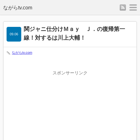
rss
m
関ジャニ仕分けＭａｙ Ｊ．の復帰第一
09.06
線！対するは川上大輔！
ながらtv.com
スポンサーリンク