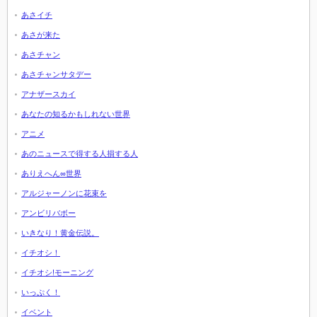
あさイチ
あさが来た
あさチャン
あさチャンサタデー
アナザースカイ
あなたの知るかもしれない世界
アニメ
あのニュースで得する人損する人
ありえへん∞世界
アルジャーノンに花束を
アンビリバボー
いきなり！黄金伝説。
イチオシ！
イチオシ!モーニング
いっぷく！
イベント