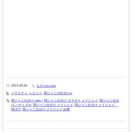
2014 09.06
ながらtv.com
バラエティ
,
レビュー
,
関ジャニの仕分け∞
関ジャニ仕分け may j
,
関ジャニ仕分け カラオケ メイジェイ
,
関ジャニ仕分
け ハナミズキ
,
関ジャニ仕分け メイジェイ
,
関ジャニ仕分け メイジェイ
98.577
,
関ジャニ仕分け メイジェイ 結果