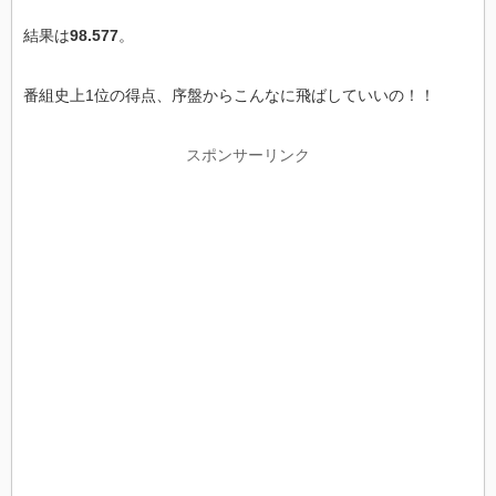
結果は
98.577
。
番組史上1位の得点、序盤からこんなに飛ばしていいの！！
スポンサーリンク