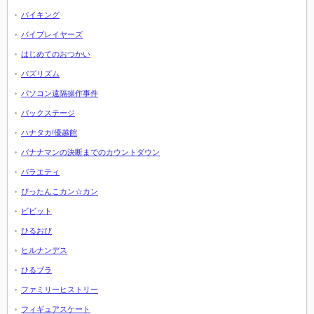
バイキング
バイプレイヤーズ
はじめてのおつかい
バズリズム
パソコン遠隔操作事件
バックステージ
ハナタカ!優越館
バナナマンの決断までのカウントダウン
バラエティ
ぴったんこカン☆カン
ビビット
ひるおび
ヒルナンデス
ひるブラ
ファミリーヒストリー
フィギュアスケート