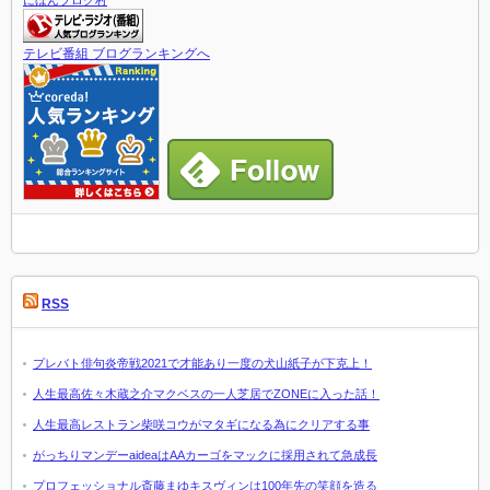
にほんブログ村
テレビ番組 ブログランキングへ
RSS
プレバト俳句炎帝戦2021で才能あり一度の犬山紙子が下克上！
人生最高佐々木蔵之介マクベスの一人芝居でZONEに入った話！
人生最高レストラン柴咲コウがマタギになる為にクリアする事
がっちりマンデーaideaはAAカーゴをマックに採用されて急成長
プロフェッショナル斎藤まゆキスヴィンは100年先の笑顔を造る