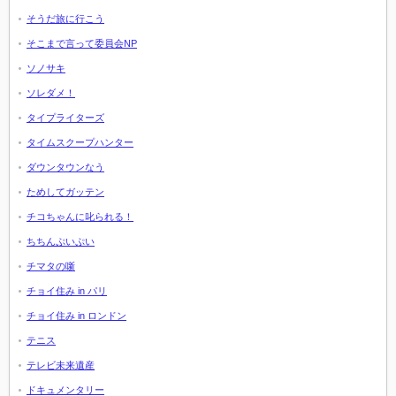
そうだ旅に行こう
そこまで言って委員会NP
ソノサキ
ソレダメ！
タイプライターズ
タイムスクープハンター
ダウンタウンなう
ためしてガッテン
チコちゃんに叱られる！
ちちんぷいぷい
チマタの噺
チョイ住み in パリ
チョイ住み in ロンドン
テニス
テレビ未来遺産
ドキュメンタリー