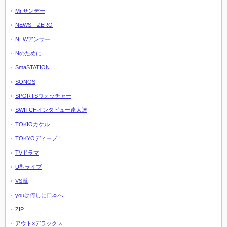
Mr.サンデー
NEWS ZERO
NEWアンサー
Nのために
SmaSTATION
SONGS
SPORTSウォッチャー
SWITCHインタビュー達人達
TOKIOカケル
TOKYOディープ！
TVドラマ
U型ライブ
VS嵐
youは何しに日本へ
ZIP
アウト×デラックス