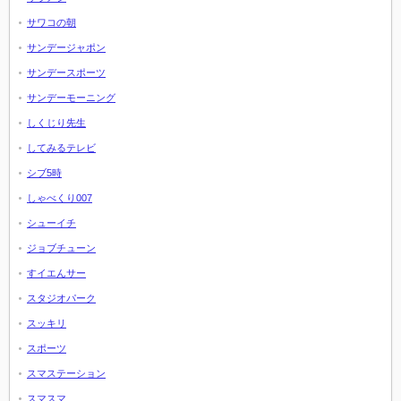
サワコの朝
サンデージャポン
サンデースポーツ
サンデーモーニング
しくじり先生
してみるテレビ
シブ5時
しゃべくり007
シューイチ
ジョブチューン
すイエんサー
スタジオパーク
スッキリ
スポーツ
スマステーション
スマスマ