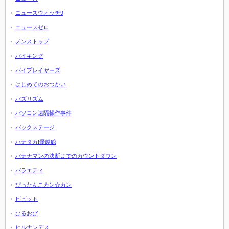
ニュースウオッチ9
ニュースゼロ
ノンストップ
バイキング
バイプレイヤーズ
はじめてのおつかい
バズリズム
パソコン遠隔操作事件
バックステージ
ハナタカ!優越館
バナナマンの決断までのカウントダウン
バラエティ
ぴったんこカン☆カン
ビビット
ひるおび
ヒルナンデス