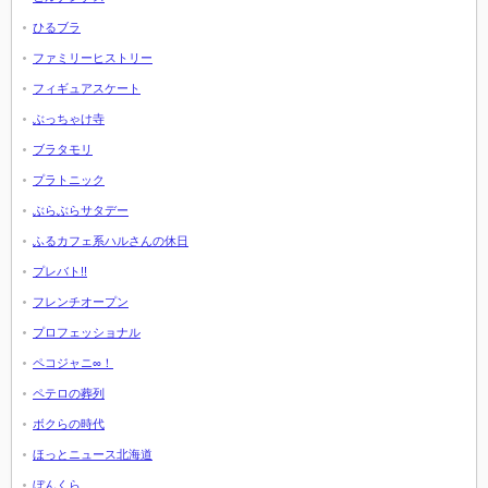
ひるブラ
ファミリーヒストリー
フィギュアスケート
ぶっちゃけ寺
ブラタモリ
プラトニック
ぶらぶらサタデー
ふるカフェ系ハルさんの休日
プレバト!!
フレンチオープン
プロフェッショナル
ペコジャニ∞！
ペテロの葬列
ボクらの時代
ほっとニュース北海道
ぼんくら