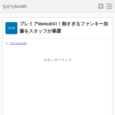
rss
m
プレミアMelodiX!！熱すぎるファンキー加
09.06
藤をスタッフが暴露
ながらtv.com
スポンサーリンク