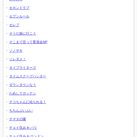
セカンドラブ
セブンルール
セレブ
そうだ旅に行こう
そこまで言って委員会NP
ソノサキ
ソレダメ！
タイプライターズ
タイムスクープハンター
ダウンタウンなう
ためしてガッテン
チコちゃんに叱られる！
ちちんぷいぷい
チマタの噺
チョイ住み in パリ
チョイ住み in ロンドン