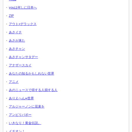
youは何しに日本へ
ZIP
アウト×デラックス
あさイチ
あさが来た
あさチャン
あさチャンサタデー
アナザースカイ
あなたの知るかもしれない世界
アニメ
あのニュースで得する人損する人
ありえへん∞世界
アルジャーノンに花束を
アンビリバボー
いきなり！黄金伝説。
イチオシ！