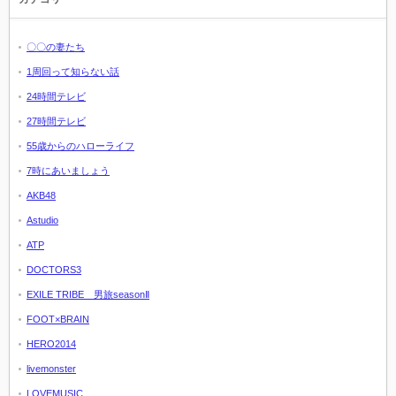
〇〇の妻たち
1周回って知らない話
24時間テレビ
27時間テレビ
55歳からのハローライフ
7時にあいましょう
AKB48
Astudio
ATP
DOCTORS3
EXILE TRIBE 男旅seasonⅡ
FOOT×BRAIN
HERO2014
livemonster
LOVEMUSIC