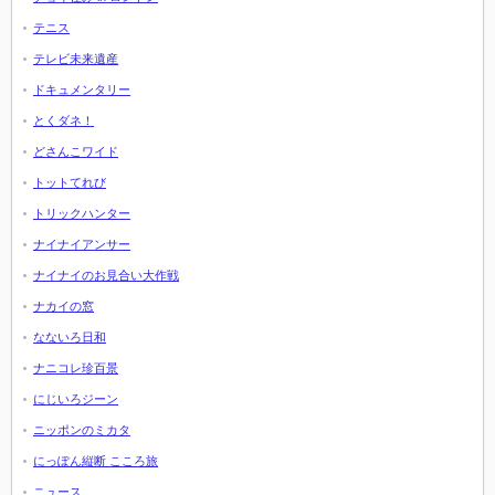
テニス
テレビ未来遺産
ドキュメンタリー
とくダネ！
どさんこワイド
トットてれび
トリックハンター
ナイナイアンサー
ナイナイのお見合い大作戦
ナカイの窓
なないろ日和
ナニコレ珍百景
にじいろジーン
ニッポンのミカタ
にっぽん縦断 こころ旅
ニュース