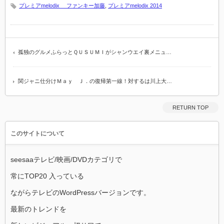
プレミアmelodix ファンキー加藤
,
プレミアmelodix 2014
孤独のグルメふらっとＱＵＳＵＭＩがシャンウエイ裏メニュ…
関ジャニ仕分けＭａｙ Ｊ．の復帰第一線！対するは川上大…
RETURN TOP
このサイトについて
seesaaテレビ/映画/DVDカテゴリで
常にTOP20 入っている
ながらテレビのWordPressバージョンです。
最新のトレンドを