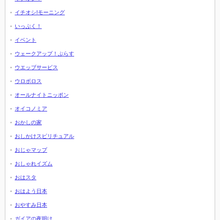
イチオシ!モーニング
いっぷく！
イベント
ウェークアップ！ぷらす
ウエッブサービス
ウロボロス
オールナイトニッポン
オイコノミア
おかしの家
おしかけスピリチュアル
おじゃマップ
おしゃれイズム
おはスタ
おはよう日本
おやすみ日本
ガイアの夜明け