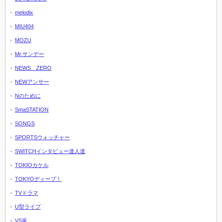
melodix
MIU404
MOZU
Mr.サンデー
NEWS ZERO
NEWアンサー
Nのために
SmaSTATION
SONGS
SPORTSウォッチャー
SWITCHインタビュー達人達
TOKIOカケル
TOKYOディープ！
TVドラマ
U型ライブ
VS嵐