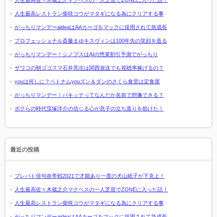
人生最高レストラン柴咲コウがマタギになる為にクリアする事
がっちりマンデーaideaはAAカーゴをマックに採用されて急成長
プロフェッショナル斎藤まゆキスヴィンは100年先の笑顔を造る
がっちりマンデー！シノプスはAIの惣菜割引予測でがっちり
サワコの朝ゴゴスマ石井亮次は関西放送でも視聴率稼げるの？
youは何しに？ベトナムyouズン＆ダンのさくら食堂は定食屋
がっちりマンデー！パキッテってなんだか名前で想像できる？
ボクらの時代窪塚洋介の信じる心が息子の立ち直りを助けた！
最近の投稿
プレバト俳句炎帝戦2021で才能あり一度の犬山紙子が下克上！
人生最高佐々木蔵之介マクベスの一人芝居でZONEに入った話！
人生最高レストラン柴咲コウがマタギになる為にクリアする事
がっちりマンデーaideaはAAカーゴをマックに採用されて急成長