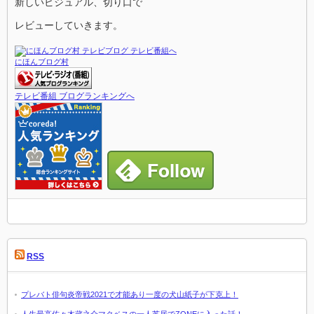
新しいビジュアル、切り口で
レビューしていきます。
にほんブログ村
テレビ番組 ブログランキングへ
RSS
プレバト俳句炎帝戦2021で才能あり一度の犬山紙子が下克上！
人生最高佐々木蔵之介マクベスの一人芝居でZONEに入った話！