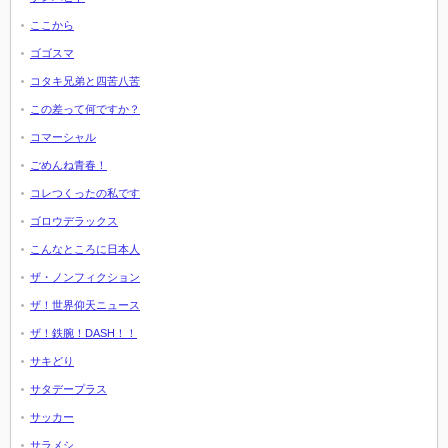
ここから
ゴゴスマ
コタキ兄弟と四苦八苦
この差って何ですか？
コマーシャル
ごめんね青春！
コレつくったの私です
ゴロウデラックス
こんなところに日本人
ザ・ノンフィクション
ザ！世界仰天ニュース
ザ！鉄腕！DASH！！
サキどり
サタデープラス
サッカー
サラメシ