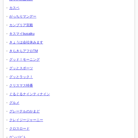
カスペ
がっちりマンデー
カンブリア宮殿
キスマイbusaiku
きょうは会社休みます
きらきらアフロTM
グッド！モーニング
グッとスポーツ
グッとラック！
クリスマス特番
ぐるぐるナインティナイン
グルメ
グレーテルのかまど
クレイジージャーニー
クロスロード
ゲンバビト