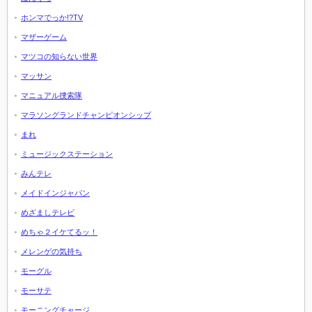
ホンマでっか!?TV
マザーゲーム
マツコの知らない世界
マッサン
マニュアル捜索隊
マラソングランドチャンピオンシップ
まれ
ミュージックステーション
みんテレ
メイドインジャパン
めざましテレビ
めちゃ２イケてるッ！
メレンゲの気持ち
モーグル
モーサテ
モーニングチャージ