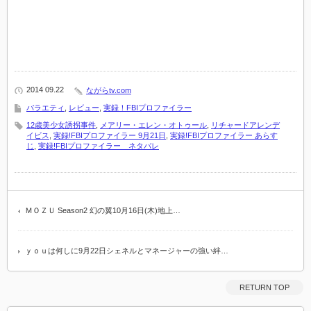
2014 09.22
ながらtv.com
バラエティ
,
レビュー
,
実録！FBIプロファイラー
12歳美少女誘拐事件
,
メアリー・エレン・オトゥール
,
リチャードアレンデ
イビス
,
実録!FBIプロファイラー 9月21日
,
実録!FBIプロファイラー あらす
じ
,
実録!FBIプロファイラー ネタバレ
ＭＯＺＵ Season2 幻の翼10月16日(木)地上…
ｙｏｕは何しに9月22日シェネルとマネージャーの強い絆…
RETURN TOP