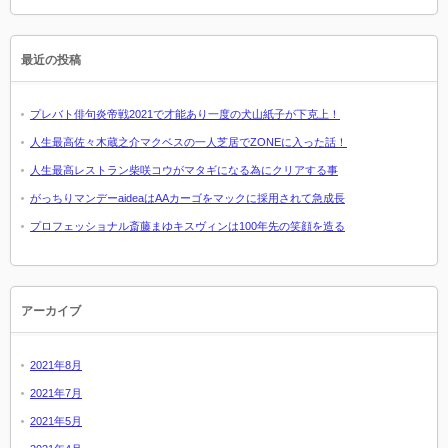
最近の投稿
プレバト俳句炎帝戦2021で才能あり一度の犬山紙子が下克上！
人生最高佐々木蔵之介マクベスの一人芝居でZONEに入った話！
人生最高レストラン柴咲コウがマタギになる為にクリアする事
がっちりマンデーaideaはAAカーゴをマックに採用されて急成長
プロフェッショナル斎藤まゆキスヴィンは100年先の笑顔を造る
アーカイブ
2021年8月
2021年7月
2021年5月