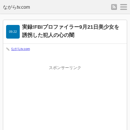
rss
m
実録!FBIプロファイラー9月21日美少女を
09.22
誘拐した犯人の心の闇
ながらtv.com
スポンサーリンク