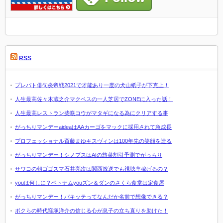
RSS
プレバト俳句炎帝戦2021で才能あり一度の犬山紙子が下克上！
人生最高佐々木蔵之介マクベスの一人芝居でZONEに入った話！
人生最高レストラン柴咲コウがマタギになる為にクリアする事
がっちりマンデーaideaはAAカーゴをマックに採用されて急成長
プロフェッショナル斎藤まゆキスヴィンは100年先の笑顔を造る
がっちりマンデー！シノプスはAIの惣菜割引予測でがっちり
サワコの朝ゴゴスマ石井亮次は関西放送でも視聴率稼げるの？
youは何しに？ベトナムyouズン＆ダンのさくら食堂は定食屋
がっちりマンデー！パキッテってなんだか名前で想像できる？
ボクらの時代窪塚洋介の信じる心が息子の立ち直りを助けた！