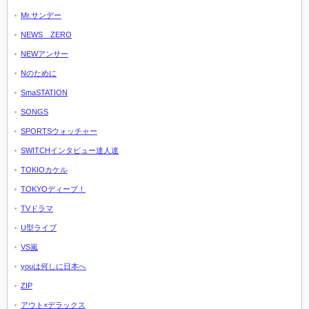
Mr.サンデー
NEWS ZERO
NEWアンサー
Nのために
SmaSTATION
SONGS
SPORTSウォッチャー
SWITCHインタビュー達人達
TOKIOカケル
TOKYOディープ！
TVドラマ
U型ライブ
VS嵐
youは何しに日本へ
ZIP
アウト×デラックス