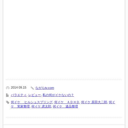
2014 09.15
ながらtv.com
バラエティ
,
レビュー
,
私の何がイケないの？
何イケ ヒルシュスプリング
,
何イケ ＡＤＨＤ
,
何イケ 原田大二郎
,
何イ
ケ 実家整理
,
何イケ 虎太郎
,
何イケ 遺品整理