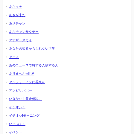
あさイチ
あさが来た
あさチャン
あさチャンサタデー
アナザースカイ
あなたの知るかもしれない世界
アニメ
あのニュースで得する人損する人
ありえへん∞世界
アルジャーノンに花束を
アンビリバボー
いきなり！黄金伝説。
イチオシ！
イチオシ!モーニング
いっぷく！
イベント