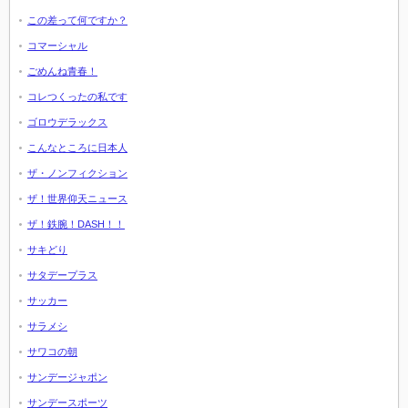
この差って何ですか？
コマーシャル
ごめんね青春！
コレつくったの私です
ゴロウデラックス
こんなところに日本人
ザ・ノンフィクション
ザ！世界仰天ニュース
ザ！鉄腕！DASH！！
サキどり
サタデープラス
サッカー
サラメシ
サワコの朝
サンデージャポン
サンデースポーツ