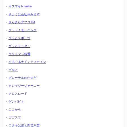
キスマイbusaiku
きょうは会社休みます
きらきらアフロTM
グッド！モーニング
グッとスポーツ
グッとラック！
クリスマス特番
ぐるぐるナインティナイン
グルメ
グレーテルのかまど
クレイジージャーニー
クロスロード
ゲンバビト
ここから
ゴゴスマ
コタキ兄弟と四苦八苦