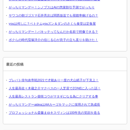
がっちりマンデー！シノプスはAIの惣菜割引予測でがっちり
サワコの朝ゴゴスマ石井亮次は関西放送でも視聴率稼げるの？
youは何しに？ベトナムyouズン＆ダンのさくら食堂は定食屋
がっちりマンデー！パキッテってなんだか名前で想像できる？
ボクらの時代窪塚洋介の信じる心が息子の立ち直りを助けた！
最近の投稿
プレバト俳句炎帝戦2021で才能あり一度の犬山紙子が下克上！
人生最高佐々木蔵之介マクベスの一人芝居でZONEに入った話！
人生最高レストラン柴咲コウがマタギになる為にクリアする事
がっちりマンデーaideaはAAカーゴをマックに採用されて急成長
プロフェッショナル斎藤まゆキスヴィンは100年先の笑顔を造る