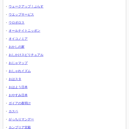
ウェークアップ！ぷらす
ウエッブサービス
ウロボロス
オールナイトニッポン
オイコノミア
おかしの家
おしかけスピリチュアル
おじゃマップ
おしゃれイズム
おはスタ
おはよう日本
おやすみ日本
ガイアの夜明け
カスペ
がっちりマンデー
カンブリア宮殿