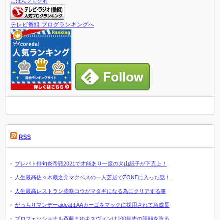
にほんブログ村
テレビ番組 ブログランキングへ
RSS
プレバト俳句炎帝戦2021で才能あり一度の犬山紙子が下克上！
人生最高佐々木蔵之介マクベスの一人芝居でZONEに入った話！
人生最高レストラン柴咲コウがマタギになる為にクリアする事
がっちりマンデーaideaはAAカーゴをマックに採用されて急成長
プロフェッショナル斎藤まゆキスヴィンは100年先の笑顔を造る