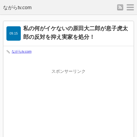
rss
m
私の何がイケないの原田大二郎が息子虎太
09.15
郎の反対を抑え実家を処分！
ながらtv.com
スポンサーリンク