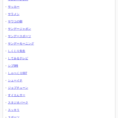
サッカー
サラメシ
サワコの朝
サンデージャポン
サンデースポーツ
サンデーモーニング
しくじり先生
してみるテレビ
シブ5時
しゃべくり007
シューイチ
ジョブチューン
すイエんサー
スタジオパーク
スッキリ
スポーツ