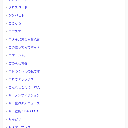
クロスロード
ゲンバビト
ここから
ゴゴスマ
コタキ兄弟と四苦八苦
この差って何ですか？
コマーシャル
ごめんね青春！
コレつくったの私です
ゴロウデラックス
こんなところに日本人
ザ・ノンフィクション
ザ！世界仰天ニュース
ザ！鉄腕！DASH！！
サキどり
サタデープラス