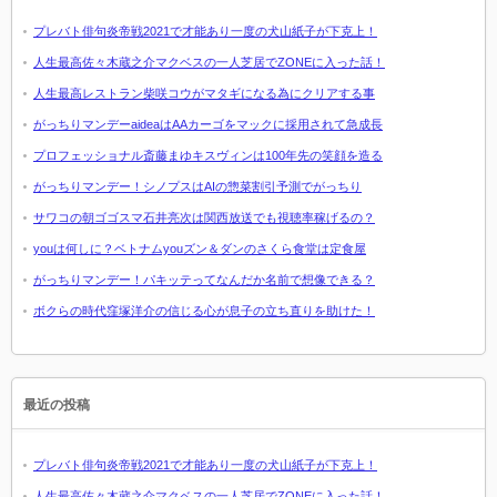
プレバト俳句炎帝戦2021で才能あり一度の犬山紙子が下克上！
人生最高佐々木蔵之介マクベスの一人芝居でZONEに入った話！
人生最高レストラン柴咲コウがマタギになる為にクリアする事
がっちりマンデーaideaはAAカーゴをマックに採用されて急成長
プロフェッショナル斎藤まゆキスヴィンは100年先の笑顔を造る
がっちりマンデー！シノプスはAIの惣菜割引予測でがっちり
サワコの朝ゴゴスマ石井亮次は関西放送でも視聴率稼げるの？
youは何しに？ベトナムyouズン＆ダンのさくら食堂は定食屋
がっちりマンデー！パキッテってなんだか名前で想像できる？
ボクらの時代窪塚洋介の信じる心が息子の立ち直りを助けた！
最近の投稿
プレバト俳句炎帝戦2021で才能あり一度の犬山紙子が下克上！
人生最高佐々木蔵之介マクベスの一人芝居でZONEに入った話！