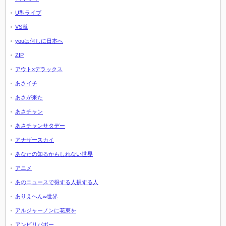
U型ライブ
VS嵐
youは何しに日本へ
ZIP
アウト×デラックス
あさイチ
あさが来た
あさチャン
あさチャンサタデー
アナザースカイ
あなたの知るかもしれない世界
アニメ
あのニュースで得する人損する人
ありえへん∞世界
アルジャーノンに花束を
アンビリバボー