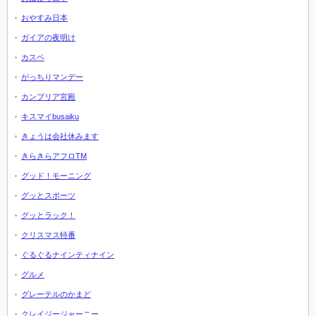
おやすみ日本
ガイアの夜明け
カスペ
がっちりマンデー
カンブリア宮殿
キスマイbusaiku
きょうは会社休みます
きらきらアフロTM
グッド！モーニング
グッとスポーツ
グッとラック！
クリスマス特番
ぐるぐるナインティナイン
グルメ
グレーテルのかまど
クレイジージャーニー