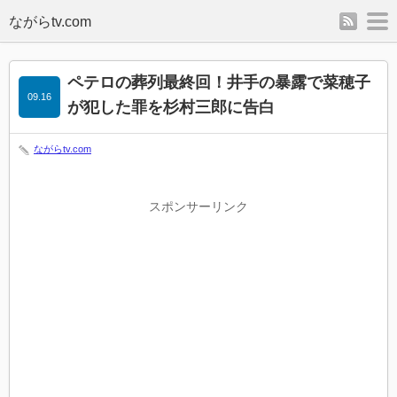
rss
m
ペテロの葬列最終回！井手の暴露で菜穂子
09.16
が犯した罪を杉村三郎に告白
ながらtv.com
スポンサーリンク