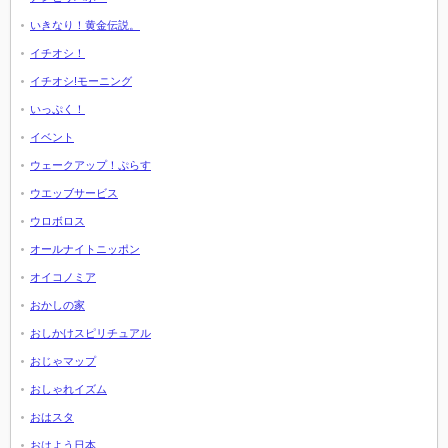
いきなり！黄金伝説。
イチオシ！
イチオシ!モーニング
いっぷく！
イベント
ウェークアップ！ぷらす
ウエッブサービス
ウロボロス
オールナイトニッポン
オイコノミア
おかしの家
おしかけスピリチュアル
おじゃマップ
おしゃれイズム
おはスタ
おはよう日本