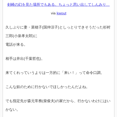
剣崎の幻を見た場所でもある。ちょっと思い出してしんみり…
via
kwout
久しぶりに妻・菜穂子(国仲涼子)としっとりできそうだった杉村
三郎(小泉孝太郎)に
電話が来る。
相手は井出(千葉哲也)。
来てくれっていうよりは一方的に「来い！」って命令口調。
こんな奴のために行かないでほしかったんだよね。
でも指定先が森元常務(柴俊夫)の家だから、行かないわけにはい
かない。