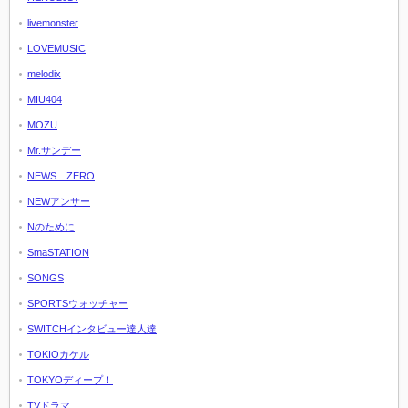
livemonster
LOVEMUSIC
melodix
MIU404
MOZU
Mr.サンデー
NEWS ZERO
NEWアンサー
Nのために
SmaSTATION
SONGS
SPORTSウォッチャー
SWITCHインタビュー達人達
TOKIOカケル
TOKYOディープ！
TVドラマ