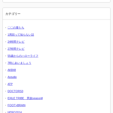
カテゴリー
〇〇の妻たち
1周回って知らない話
24時間テレビ
27時間テレビ
55歳からのハローライフ
7時にあいましょう
AKB48
Astudio
ATP
DOCTORS3
EXILE TRIBE 男旅seasonⅡ
FOOT×BRAIN
HERO2014