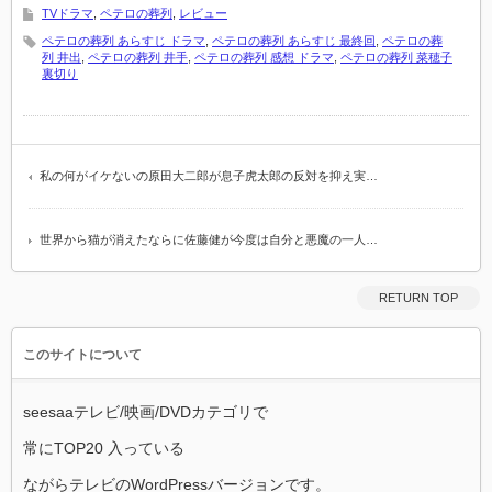
TVドラマ
,
ペテロの葬列
,
レビュー
ペテロの葬列 あらすじ ドラマ
,
ペテロの葬列 あらすじ 最終回
,
ペテロの葬
列 井出
,
ペテロの葬列 井手
,
ペテロの葬列 感想 ドラマ
,
ペテロの葬列 菜穂子
裏切り
私の何がイケないの原田大二郎が息子虎太郎の反対を抑え実…
世界から猫が消えたならに佐藤健が今度は自分と悪魔の一人…
RETURN TOP
このサイトについて
seesaaテレビ/映画/DVDカテゴリで
常にTOP20 入っている
ながらテレビのWordPressバージョンです。