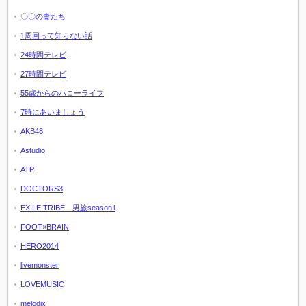
〇〇の妻たち
1周回って知らない話
24時間テレビ
27時間テレビ
55歳からのハローライフ
7時にあいましょう
AKB48
Astudio
ATP
DOCTORS3
EXILE TRIBE 男旅seasonⅡ
FOOT×BRAIN
HERO2014
livemonster
LOVEMUSIC
melodix