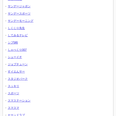
サンデージャポン
サンデースポーツ
サンデーモーニング
しくじり先生
してみるテレビ
シブ5時
しゃべくり007
シューイチ
ジョブチューン
すイエんサー
スタジオパーク
スッキリ
スポーツ
スマステーション
スマスマ
セカンドラブ