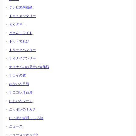
テレビ未来遺産
ドキュメンタリー
とくダネ！
どさんこワイド
トットてれび
トリックハンター
ナイナイアンサー
ナイナイのお見合い大作戦
ナカイの窓
なないろ日和
ナニコレ珍百景
にじいろジーン
ニッポンのミカタ
にっぽん縦断 こころ旅
ニュース
ニュースウオッチ9