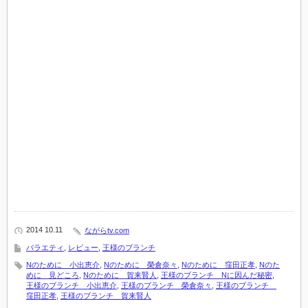
2014 10.11
ながらtv.com
バラエティ
,
レビュー
,
王様のブランチ
Nのために 小出恵介
,
Nのために 榮倉奈々
,
Nのために 窪田正孝
,
Nのた
めに 見どころ
,
Nのために 賀来賢人
,
王様のブランチ Nに因んだ秘密
,
王様のブランチ 小出恵介
,
王様のブランチ 榮倉奈々
,
王様のブランチ
窪田正孝
,
王様のブランチ 賀来賢人