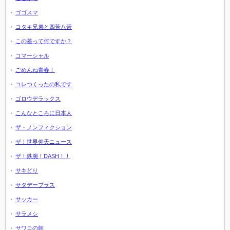
ゴゴスマ
コタキ兄弟と四苦八苦
この差って何ですか？
コマーシャル
ごめんね青春！
コレつくったの私です
ゴロウデラックス
こんなところに日本人
ザ・ノンフィクション
ザ！世界仰天ニュース
ザ！鉄腕！DASH！！
サキどり
サタデープラス
サッカー
サラメシ
サワコの朝