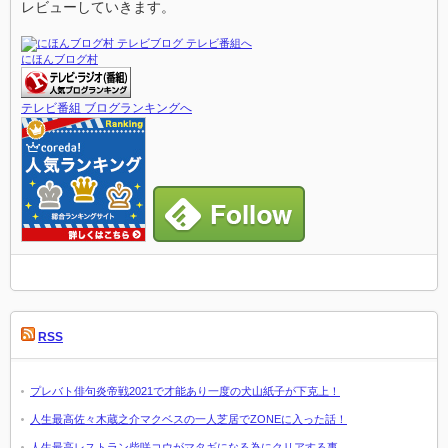
レビューしていきます。
にほんブログ村
テレビ番組 ブログランキングへ
RSS
プレバト俳句炎帝戦2021で才能あり一度の犬山紙子が下克上！
人生最高佐々木蔵之介マクベスの一人芝居でZONEに入った話！
人生最高レストラン柴咲コウがマタギになる為にクリアする事