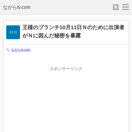
rss
m
王様のブランチ10月11日Ｎのために出演者
10.11
がＮに因んだ秘密を暴露
ながらtv.com
スポンサーリンク