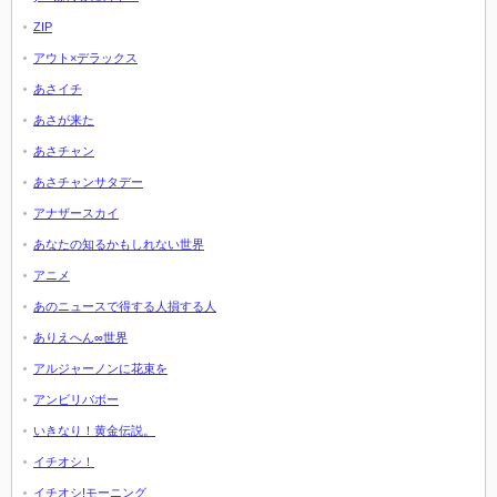
ZIP
アウト×デラックス
あさイチ
あさが来た
あさチャン
あさチャンサタデー
アナザースカイ
あなたの知るかもしれない世界
アニメ
あのニュースで得する人損する人
ありえへん∞世界
アルジャーノンに花束を
アンビリバボー
いきなり！黄金伝説。
イチオシ！
イチオシ!モーニング