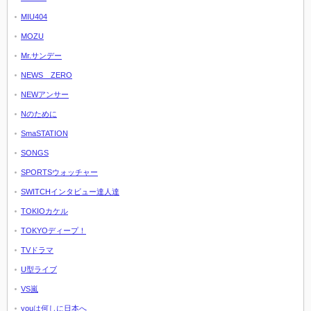
MIU404
MOZU
Mr.サンデー
NEWS ZERO
NEWアンサー
Nのために
SmaSTATION
SONGS
SPORTSウォッチャー
SWITCHインタビュー達人達
TOKIOカケル
TOKYOディープ！
TVドラマ
U型ライブ
VS嵐
youは何しに日本へ