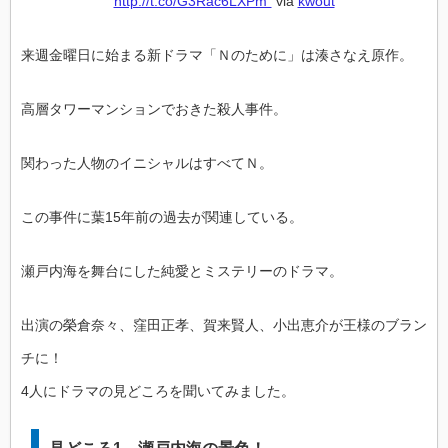
http://t.co/G3Rac6LXPm”
via
kwout
来週金曜日に始まる新ドラマ「Ｎのために」は湊さなえ原作。
高層タワーマンションでおきた殺人事件。
関わった人物のイニシャルはすべてＮ。
この事件に葉15年前の過去が関連している。
瀬戸内海を舞台にした純愛とミステリーのドラマ。
出演の榮倉奈々、窪田正孝、賀来賢人、小出恵介が王様のブラン
チに！
4人にドラマの見どころを聞いてみました。