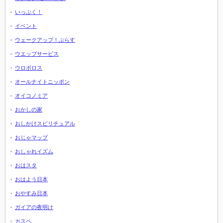
いっぷく！
イベント
ウェークアップ！ぷらす
ウエッブサービス
ウロボロス
オールナイトニッポン
オイコノミア
おかしの家
おしかけスピリチュアル
おじゃマップ
おしゃれイズム
おはスタ
おはよう日本
おやすみ日本
ガイアの夜明け
カスペ