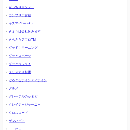
がっちりマンデー
カンブリア宮殿
キスマイbusaiku
きょうは会社休みます
きらきらアフロTM
グッド！モーニング
グッとスポーツ
グッとラック！
クリスマス特番
ぐるぐるナインティナイン
グルメ
グレーテルのかまど
クレイジージャーニー
クロスロード
ゲンバビト
ここから