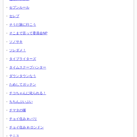
セブンルール
セレブ
そうだ旅に行こう
そこまで言って委員会NP
ソノサキ
ソレダメ！
タイプライターズ
タイムスクープハンター
ダウンタウンなう
ためしてガッテン
チコちゃんに叱られる！
ちちんぷいぷい
チマタの噺
チョイ住み in パリ
チョイ住み in ロンドン
テニス