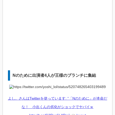
Nのために出演者4人が王様のブランチに集結
よし。さんはTwitterを使っています: “「Nのために」が本命だ
な！ 小出くんの劣化がショックでヤバイｗ