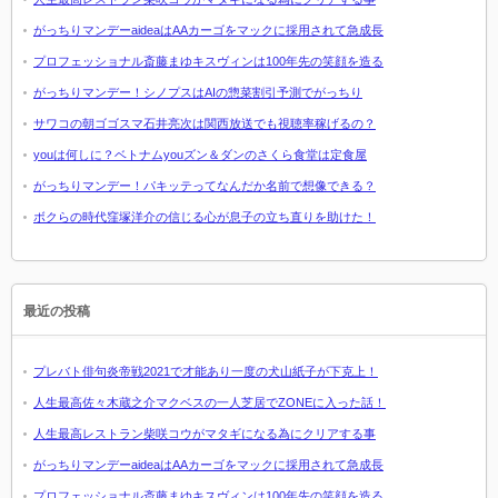
がっちりマンデーaideaはAAカーゴをマックに採用されて急成長
プロフェッショナル斎藤まゆキスヴィンは100年先の笑顔を造る
がっちりマンデー！シノプスはAIの惣菜割引予測でがっちり
サワコの朝ゴゴスマ石井亮次は関西放送でも視聴率稼げるの？
youは何しに？ベトナムyouズン＆ダンのさくら食堂は定食屋
がっちりマンデー！パキッテってなんだか名前で想像できる？
ボクらの時代窪塚洋介の信じる心が息子の立ち直りを助けた！
最近の投稿
プレバト俳句炎帝戦2021で才能あり一度の犬山紙子が下克上！
人生最高佐々木蔵之介マクベスの一人芝居でZONEに入った話！
人生最高レストラン柴咲コウがマタギになる為にクリアする事
がっちりマンデーaideaはAAカーゴをマックに採用されて急成長
プロフェッショナル斎藤まゆキスヴィンは100年先の笑顔を造る