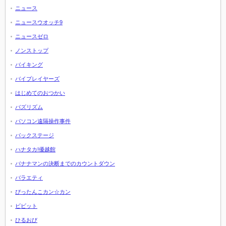
ニュース
ニュースウオッチ9
ニュースゼロ
ノンストップ
バイキング
バイプレイヤーズ
はじめてのおつかい
バズリズム
パソコン遠隔操作事件
バックステージ
ハナタカ!優越館
バナナマンの決断までのカウントダウン
バラエティ
ぴったんこカン☆カン
ビビット
ひるおび