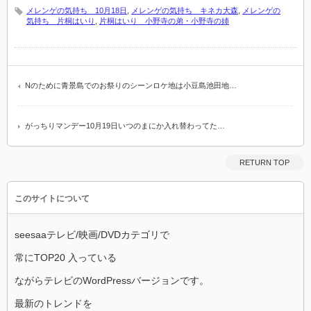
メレンゲの気持ち 10月18日
,
メレンゲの気持ち キネカ大森
,
メレンゲの
気持ち 片桐はいり
,
片桐はいり 小野寺の弟・小野寺の姉
Nのために青景島でのお祭りのシーンロケ地は小豆島池田地…
がっちりマンデー10月19日いつのまにか入れ替わってた…
RETURN TOP
このサイトについて
seesaaテレビ/映画/DVDカテゴリで
常にTOP20 入っている
ながらテレビのWordPressバージョンです。
最新のトレンドを