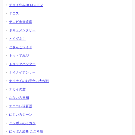
チョイ住み in ロンドン
テニス
テレビ未来遺産
ドキュメンタリー
とくダネ！
どさんこワイド
トットてれび
トリックハンター
ナイナイアンサー
ナイナイのお見合い大作戦
ナカイの窓
なないろ日和
ナニコレ珍百景
にじいろジーン
ニッポンのミカタ
にっぽん縦断 こころ旅