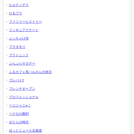
ヒルナンデス
ひるブラ
ファミリーヒストリー
フィギュアスケート
ぶっちゃけ寺
ブラタモリ
プラトニック
ぶらぶらサタデー
ふるカフェ系ハルさんの休日
プレバト!!
フレンチオープン
プロフェッショナル
ペコジャニ∞！
ペテロの葬列
ボクらの時代
ほっとニュース北海道