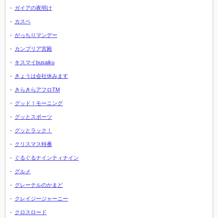
ガイアの夜明け
カスペ
がっちりマンデー
カンブリア宮殿
キスマイbusaiku
きょうは会社休みます
きらきらアフロTM
グッド！モーニング
グッとスポーツ
グッとラック！
クリスマス特番
ぐるぐるナインティナイン
グルメ
グレーテルのかまど
クレイジージャーニー
クロスロード