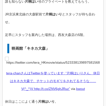
誰も知らない
片桐はいり
のプライベートを教えてもらう。
JR京浜東北線の大森駅前で
片桐はいり
とスタッフが待ち合わ
せ。
足早にスタッフを案内した場所は、西友大森店の5階。
映画館「キネカ大森」
tera-chanさんはTwitterを使っています: “片桐はいりさん、休日
はキネカ大森で、チケットのモギリをされてるそうな……
V(^_^)V http://t.co/ZNV6ghJRuz”
via
kwout
休日はここによく通う
片桐はいり
。