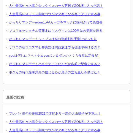
人生最高佐々木蔵之介マクベスの一人芝居でZONEに入った話！
人生最高レストラン柴咲コウがマタギになる為にクリアする事
がっちりマンデーaideaはAAカーゴをマックに採用されて急成長
プロフェッショナル斎藤まゆキスヴィンは100年先の笑顔を造る
がっちりマンデー！シノプスはAIの惣菜割引予測でがっちり
サワコの朝ゴゴスマ石井亮次は関西放送でも視聴率稼げるの？
youは何しに？ベトナムyouズン＆ダンのさくら食堂は定食屋
がっちりマンデー！パキッテってなんだか名前で想像できる？
ボクらの時代窪塚洋介の信じる心が息子の立ち直りを助けた！
最近の投稿
プレバト俳句炎帝戦2021で才能あり一度の犬山紙子が下克上！
人生最高佐々木蔵之介マクベスの一人芝居でZONEに入った話！
人生最高レストラン柴咲コウがマタギになる為にクリアする事