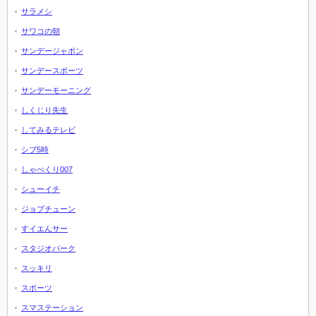
サラメシ
サワコの朝
サンデージャポン
サンデースポーツ
サンデーモーニング
しくじり先生
してみるテレビ
シブ5時
しゃべくり007
シューイチ
ジョブチューン
すイエんサー
スタジオパーク
スッキリ
スポーツ
スマステーション