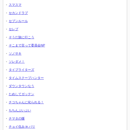
スマスマ
セカンドラブ
セブンルール
セレブ
そうだ旅に行こう
そこまで言って委員会NP
ソノサキ
ソレダメ！
タイプライターズ
タイムスクープハンター
ダウンタウンなう
ためしてガッテン
チコちゃんに叱られる！
ちちんぷいぷい
チマタの噺
チョイ住み in パリ