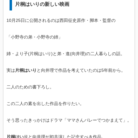
片桐はいりの新しい映画
10月25日に公開されるのは西田征史原作・脚本・監督の
「小野寺の弟・小野寺の姉」
姉・より子(片桐はいり)と弟・進(向井理)の二人暮らしの話。
実は
片桐はいり
と向井理で作品を考えていたのは5年前から。
二人のための書下ろし。
この二人の素を出した作品を作りたい。
そう思ったきっかけはドラマ「ママさんバレーでつかまえて」。
片桐はいり
と向井理が初共演した記念すべき作品。