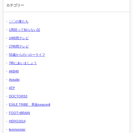
カテゴリー
〇〇の妻たち
1周回って知らない話
24時間テレビ
27時間テレビ
55歳からのハローライフ
7時にあいましょう
AKB48
Astudio
ATP
DOCTORS3
EXILE TRIBE 男旅seasonⅡ
FOOT×BRAIN
HERO2014
livemonster