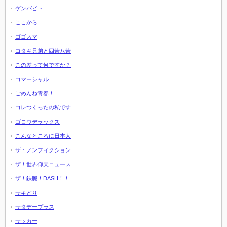
ゲンバビト
ここから
ゴゴスマ
コタキ兄弟と四苦八苦
この差って何ですか？
コマーシャル
ごめんね青春！
コレつくったの私です
ゴロウデラックス
こんなところに日本人
ザ・ノンフィクション
ザ！世界仰天ニュース
ザ！鉄腕！DASH！！
サキどり
サタデープラス
サッカー