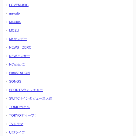
LOVEMUSIC
melodix
MIU404
MOZU
Mr.サンデー
NEWS ZERO
NEWアンサー
Nのために
SmaSTATION
SONGS
SPORTSウォッチャー
SWITCHインタビュー達人達
TOKIOカケル
TOKYOディープ！
TVドラマ
U型ライブ