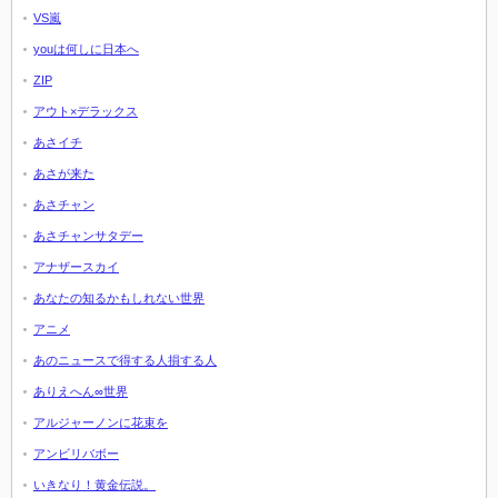
VS嵐
youは何しに日本へ
ZIP
アウト×デラックス
あさイチ
あさが来た
あさチャン
あさチャンサタデー
アナザースカイ
あなたの知るかもしれない世界
アニメ
あのニュースで得する人損する人
ありえへん∞世界
アルジャーノンに花束を
アンビリバボー
いきなり！黄金伝説。