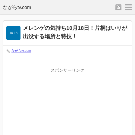
rss
m
メレンゲの気持ち10月18日！片桐はいりが
10.18
出没する場所と特技！
ながらtv.com
スポンサーリンク