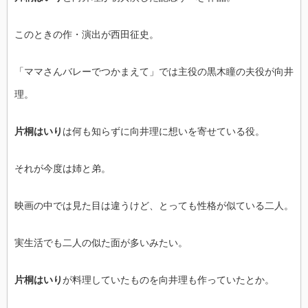
このときの作・演出が西田征史。
「ママさんバレーでつかまえて」では主役の黒木瞳の夫役が向井
理。
片桐はいり
は何も知らずに向井理に想いを寄せている役。
それが今度は姉と弟。
映画の中では見た目は違うけど、とっても性格が似ている二人。
実生活でも二人の似た面が多いみたい。
片桐はいり
が料理していたものを向井理も作っていたとか。