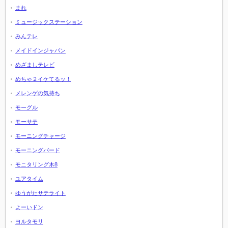
まれ
ミュージックステーション
みんテレ
メイドインジャパン
めざましテレビ
めちゃ２イケてるッ！
メレンゲの気持ち
モーグル
モーサテ
モーニングチャージ
モーニングバード
モニタリング木8
ユアタイム
ゆうがたサテライト
よーいドン
ヨルタモリ