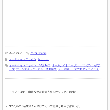
2014 10.24
ながらtv.com
オールナイトニッポン
,
レビュー
オールナイトニッポン 10月24日
,
オールナイトニッポン エンディングテ
ーマ
,
オールナイトニッポン 岡村隆史
,
今田耕司 ナウロマンティック
ドラフト2014！山崎福也が難病克服しオリックス1位指…
Nのために2話成瀬くん助けてくれて有難う希美が背負った…