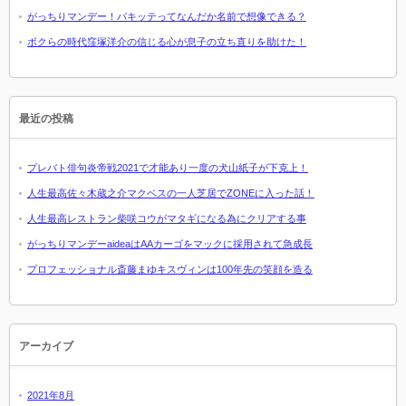
がっちりマンデー！パキッテってなんだか名前で想像できる？
ボクらの時代窪塚洋介の信じる心が息子の立ち直りを助けた！
最近の投稿
プレバト俳句炎帝戦2021で才能あり一度の犬山紙子が下克上！
人生最高佐々木蔵之介マクベスの一人芝居でZONEに入った話！
人生最高レストラン柴咲コウがマタギになる為にクリアする事
がっちりマンデーaideaはAAカーゴをマックに採用されて急成長
プロフェッショナル斎藤まゆキスヴィンは100年先の笑顔を造る
アーカイブ
2021年8月