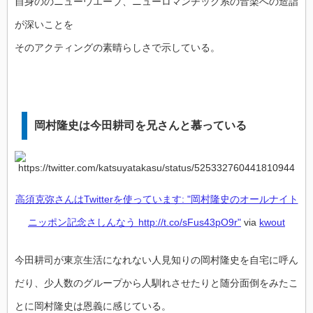
自身ののニューウエーブ、ニューロマンチック系の音楽への造詣
が深いことを
そのアクティングの素晴らしさで示している。
岡村隆史は今田耕司を兄さんと慕っている
高須克弥さんはTwitterを使っています: "岡村隆史のオールナイト
ニッポン記念さしんなう http://t.co/sFus43pO9r"
via
kwout
今田耕司が東京生活になれない人見知りの岡村隆史を自宅に呼ん
だり、少人数のグループから人馴れさせたりと随分面倒をみたこ
とに岡村隆史は恩義に感じている。