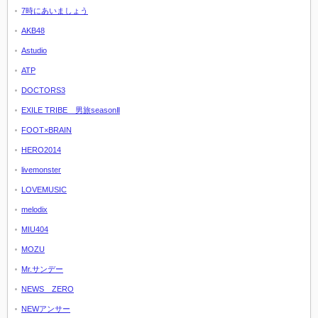
7時にあいましょう
AKB48
Astudio
ATP
DOCTORS3
EXILE TRIBE 男旅seasonⅡ
FOOT×BRAIN
HERO2014
livemonster
LOVEMUSIC
melodix
MIU404
MOZU
Mr.サンデー
NEWS ZERO
NEWアンサー