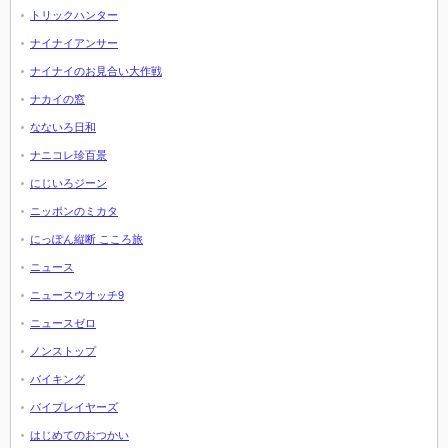
トリックハンター
ナイナイアンサー
ナイナイのお見合い大作戦
ナカイの窓
なないろ日和
ナニコレ珍百景
にじいろジーン
ニッポンのミカタ
にっぽん縦断 こころ旅
ニュース
ニュースウオッチ9
ニュースゼロ
ノンストップ
バイキング
バイプレイヤーズ
はじめてのおつかい