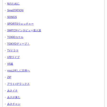
Nのために
SmaSTATION
SONGS
SPORTSウォッチャー
SWITCHインタビュー達人達
TOKIOカケル
TOKYOディープ！
TVドラマ
U型ライブ
VS嵐
youは何しに日本へ
ZIP
アウト×デラックス
あさイチ
あさが来た
あさチャン