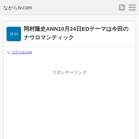
rss
m
岡村隆史ANN10月24日EDテーマは今田の
10.24
ナウロマンティック
ながらtv.com
スポンサーリンク