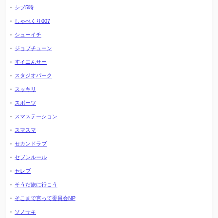
シブ5時
しゃべくり007
シューイチ
ジョブチューン
すイエんサー
スタジオパーク
スッキリ
スポーツ
スマステーション
スマスマ
セカンドラブ
セブンルール
セレブ
そうだ旅に行こう
そこまで言って委員会NP
ソノサキ