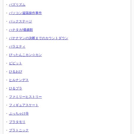
バズリズム
パソコン遠隔操作事件
バックステージ
ハナタカ!優越館
バナナマンの決断までのカウントダウン
バラエティ
ぴったんこカン☆カン
ビビット
ひるおび
ヒルナンデス
ひるブラ
ファミリーヒストリー
フィギュアスケート
ぶっちゃけ寺
ブラタモリ
プラトニック