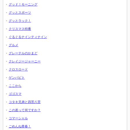
グッド！モーニング
グッとスポーツ
グッとラック！
クリスマス特番
ぐるぐるナインティナイン
グルメ
グレーテルのかまど
クレイジージャーニー
クロスロード
ゲンバビト
ここから
ゴゴスマ
コタキ兄弟と四苦八苦
この差って何ですか？
コマーシャル
ごめんね青春！