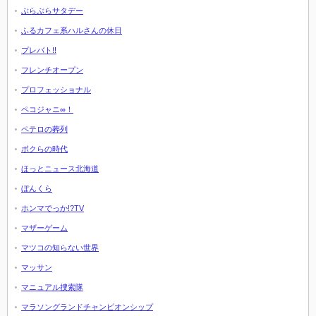
ぶらぶらサタデー
ふるカフェ系ハルさんの休日
プレバト!!
フレンチオープン
プロフェッショナル
ペコジャニ∞！
ペテロの葬列
ボクらの時代
ほっとニュース北海道
ぼんくら
ホンマでっか!?TV
マザーゲーム
マツコの知らない世界
マッサン
マニュアル捜索隊
マラソングランドチャンピオンシップ