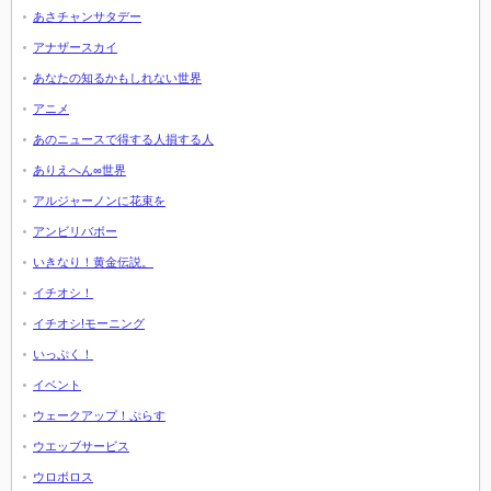
あさチャンサタデー
アナザースカイ
あなたの知るかもしれない世界
アニメ
あのニュースで得する人損する人
ありえへん∞世界
アルジャーノンに花束を
アンビリバボー
いきなり！黄金伝説。
イチオシ！
イチオシ!モーニング
いっぷく！
イベント
ウェークアップ！ぷらす
ウエッブサービス
ウロボロス