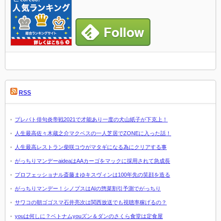
RSS
プレバト俳句炎帝戦2021で才能あり一度の犬山紙子が下克上！
人生最高佐々木蔵之介マクベスの一人芝居でZONEに入った話！
人生最高レストラン柴咲コウがマタギになる為にクリアする事
がっちりマンデーaideaはAAカーゴをマックに採用されて急成長
プロフェッショナル斎藤まゆキスヴィンは100年先の笑顔を造る
がっちりマンデー！シノプスはAIの惣菜割引予測でがっちり
サワコの朝ゴゴスマ石井亮次は関西放送でも視聴率稼げるの？
youは何しに？ベトナムyouズン＆ダンのさくら食堂は定食屋