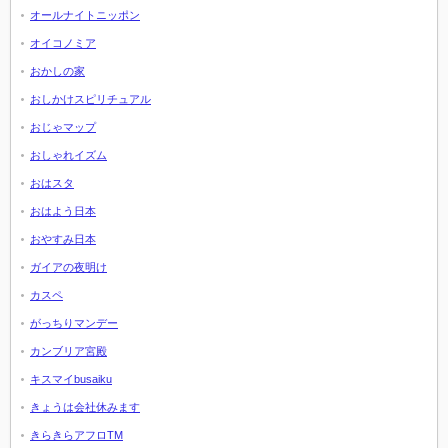
オールナイトニッポン
オイコノミア
おかしの家
おしかけスピリチュアル
おじゃマップ
おしゃれイズム
おはスタ
おはよう日本
おやすみ日本
ガイアの夜明け
カスペ
がっちりマンデー
カンブリア宮殿
キスマイbusaiku
きょうは会社休みます
きらきらアフロTM