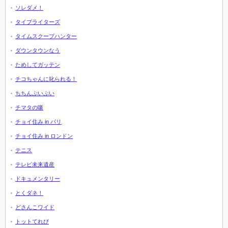
ソレダメ！
タイプライターズ
タイムスクープハンター
ダウンタウンなう
ためしてガッテン
チコちゃんに叱られる！
ちちんぷいぷい
チマタの噺
チョイ住み in パリ
チョイ住み in ロンドン
テニス
テレビ未来遺産
ドキュメンタリー
とくダネ！
どさんこワイド
トットてれび