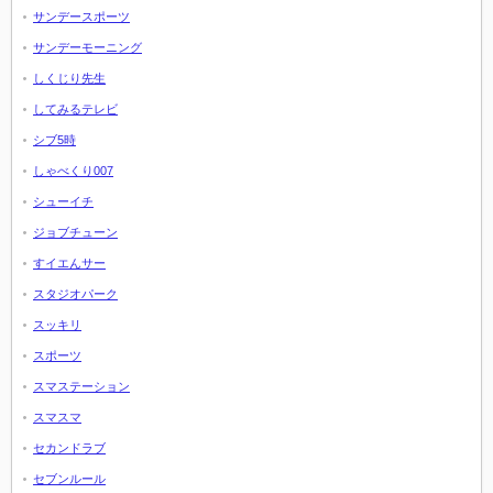
サンデースポーツ
サンデーモーニング
しくじり先生
してみるテレビ
シブ5時
しゃべくり007
シューイチ
ジョブチューン
すイエんサー
スタジオパーク
スッキリ
スポーツ
スマステーション
スマスマ
セカンドラブ
セブンルール