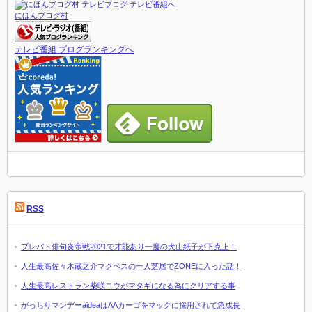
にほんブログ村
テレビ番組 ブログランキングへ
RSS
プレバト俳句炎帝戦2021で才能あり一度の犬山紙子が下克上！
人生最高佐々木蔵之介マクベスの一人芝居でZONEに入った話！
人生最高レストラン柴咲コウがマタギになる為にクリアする事
がっちりマンデーaideaはAAカーゴをマックに採用されて急成長