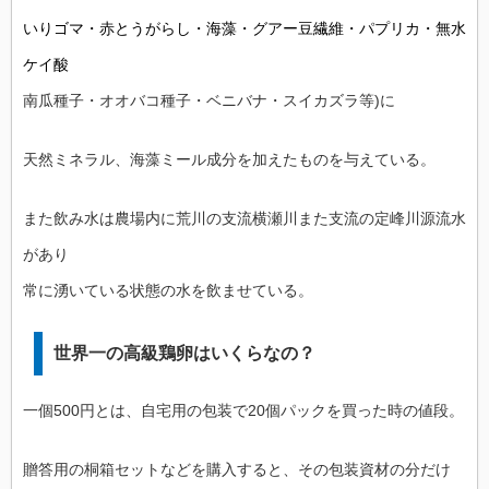
いりゴマ・赤とうがらし・海藻・グアー豆繊維・パプリカ・無水
ケイ酸
南瓜種子・オオバコ種子・ベニバナ・スイカズラ等)に
天然ミネラル、海藻ミール成分を加えたものを与えている。
また飲み水は農場内に荒川の支流横瀬川また支流の定峰川源流水
があり
常に湧いている状態の水を飲ませている。
世界一の高級鶏卵はいくらなの？
一個500円とは、自宅用の包装で20個パックを買った時の値段。
贈答用の桐箱セットなどを購入すると、その包装資材の分だけ