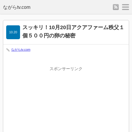
rss
m
スッキリ！10月20日アクアファーム秩父１
10.20
個５００円の卵の秘密
ながらtv.com
スポンサーリンク