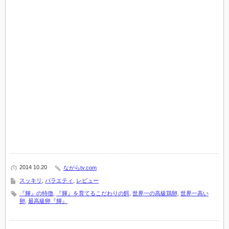
2014 10.20
ながらtv.com
スッキリ
,
バラエティ
,
レビュー
『輝』の特徴
,
『輝』を育てるこだわりの餌
,
世界一の高級鶏卵
,
世界一高い
卵
,
最高級卵『輝』