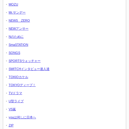
MOZU
Mr.サンデー
NEWS ZERO
NEWアンサー
Nのために
SmaSTATION
SONGS
SPORTSウォッチャー
SWITCHインタビュー達人達
TOKIOカケル
TOKYOディープ！
TVドラマ
U型ライブ
VS嵐
youは何しに日本へ
ZIP