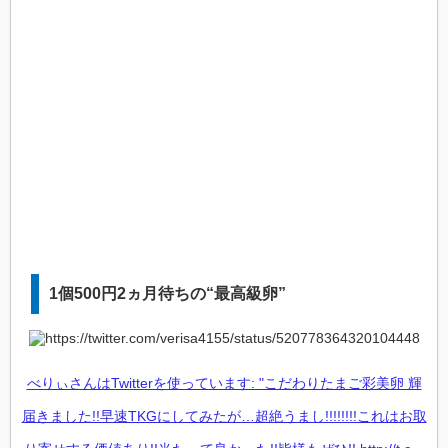
1個500円2ヵ月待ちの“最高級卵”
べりぃさんはTwitterを使っています: "こだわりたまご彩美卵 輝
届きました!!早速TKGにしてみたが…超絶うまし!!!!!!!!これはお取