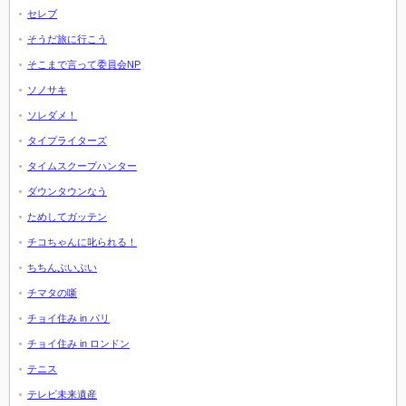
セレブ
そうだ旅に行こう
そこまで言って委員会NP
ソノサキ
ソレダメ！
タイプライターズ
タイムスクープハンター
ダウンタウンなう
ためしてガッテン
チコちゃんに叱られる！
ちちんぷいぷい
チマタの噺
チョイ住み in パリ
チョイ住み in ロンドン
テニス
テレビ未来遺産