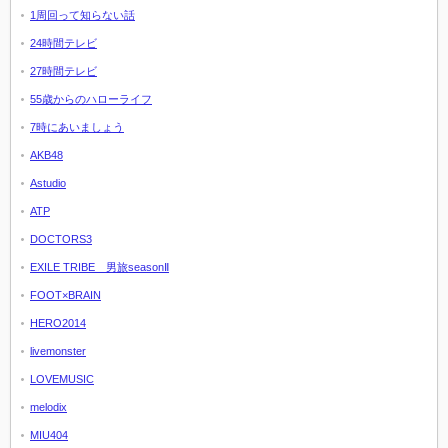
1周回って知らない話
24時間テレビ
27時間テレビ
55歳からのハローライフ
7時にあいましょう
AKB48
Astudio
ATP
DOCTORS3
EXILE TRIBE 男旅seasonⅡ
FOOT×BRAIN
HERO2014
livemonster
LOVEMUSIC
melodix
MIU404