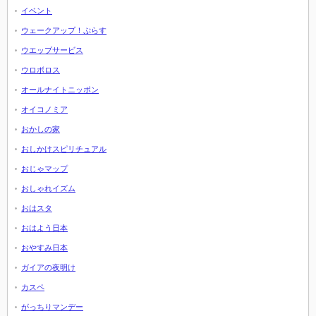
イベント
ウェークアップ！ぷらす
ウエッブサービス
ウロボロス
オールナイトニッポン
オイコノミア
おかしの家
おしかけスピリチュアル
おじゃマップ
おしゃれイズム
おはスタ
おはよう日本
おやすみ日本
ガイアの夜明け
カスペ
がっちりマンデー