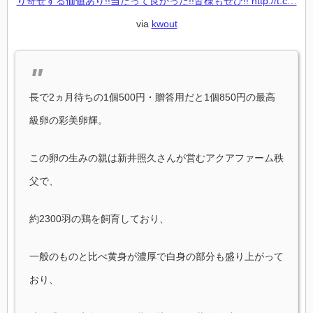
り寄せする価値あり!!当たって良かった!!皆様もぜひ!! http://t.c…
via
kwout
長で2ヵ月待ちの1個500円・贈答用だと1個850円の最高
級卵の彩美卵輝。
この卵の生みの親は新井照久さんが営むアクアファーム秩
父で、
約2300羽の鶏を飼育しており、
一般のものと比べ黄身が濃厚で白身の部分も盛り上がって
おり、