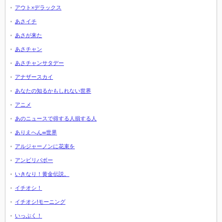
アウト×デラックス
あさイチ
あさが来た
あさチャン
あさチャンサタデー
アナザースカイ
あなたの知るかもしれない世界
アニメ
あのニュースで得する人損する人
ありえへん∞世界
アルジャーノンに花束を
アンビリバボー
いきなり！黄金伝説。
イチオシ！
イチオシ!モーニング
いっぷく！