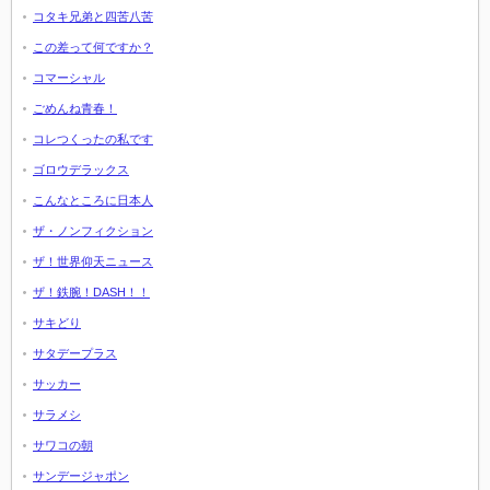
コタキ兄弟と四苦八苦
この差って何ですか？
コマーシャル
ごめんね青春！
コレつくったの私です
ゴロウデラックス
こんなところに日本人
ザ・ノンフィクション
ザ！世界仰天ニュース
ザ！鉄腕！DASH！！
サキどり
サタデープラス
サッカー
サラメシ
サワコの朝
サンデージャポン