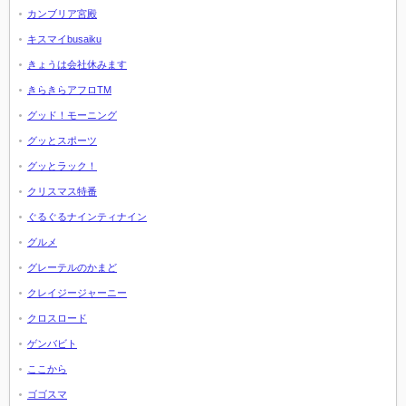
カンブリア宮殿
キスマイbusaiku
きょうは会社休みます
きらきらアフロTM
グッド！モーニング
グッとスポーツ
グッとラック！
クリスマス特番
ぐるぐるナインティナイン
グルメ
グレーテルのかまど
クレイジージャーニー
クロスロード
ゲンバビト
ここから
ゴゴスマ