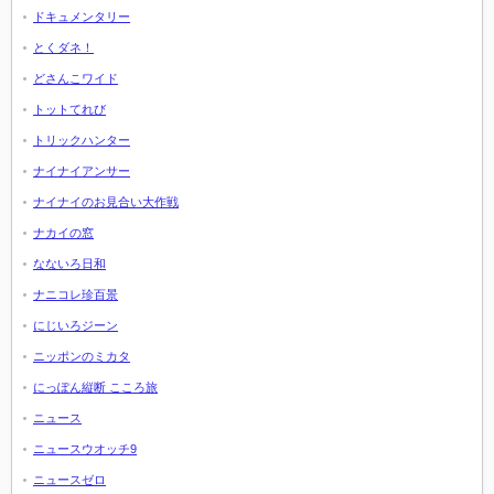
ドキュメンタリー
とくダネ！
どさんこワイド
トットてれび
トリックハンター
ナイナイアンサー
ナイナイのお見合い大作戦
ナカイの窓
なないろ日和
ナニコレ珍百景
にじいろジーン
ニッポンのミカタ
にっぽん縦断 こころ旅
ニュース
ニュースウオッチ9
ニュースゼロ