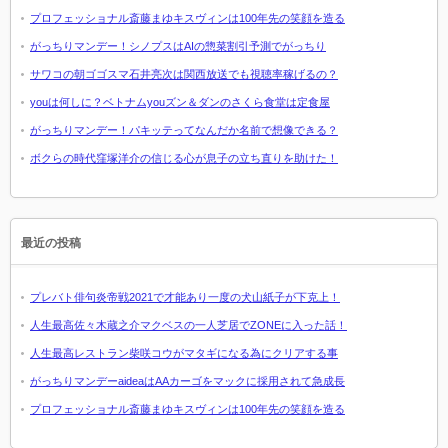
プロフェッショナル斎藤まゆキスヴィンは100年先の笑顔を造る
がっちりマンデー！シノプスはAIの惣菜割引予測でがっちり
サワコの朝ゴゴスマ石井亮次は関西放送でも視聴率稼げるの？
youは何しに？ベトナムyouズン＆ダンのさくら食堂は定食屋
がっちりマンデー！パキッテってなんだか名前で想像できる？
ボクらの時代窪塚洋介の信じる心が息子の立ち直りを助けた！
最近の投稿
プレバト俳句炎帝戦2021で才能あり一度の犬山紙子が下克上！
人生最高佐々木蔵之介マクベスの一人芝居でZONEに入った話！
人生最高レストラン柴咲コウがマタギになる為にクリアする事
がっちりマンデーaideaはAAカーゴをマックに採用されて急成長
プロフェッショナル斎藤まゆキスヴィンは100年先の笑顔を造る