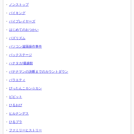
ノンストップ
バイキング
バイプレイヤーズ
はじめてのおつかい
バズリズム
パソコン遠隔操作事件
バックステージ
ハナタカ!優越館
バナナマンの決断までのカウントダウン
バラエティ
ぴったんこカン☆カン
ビビット
ひるおび
ヒルナンデス
ひるブラ
ファミリーヒストリー