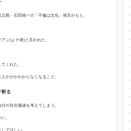
子
は父親・石田純一の「不倫は文化」発言がもと。
。
アン(よそ者)と言われた。
。
してくれた。
に人かがかわからなくなること。
リ斬る
自分の存在価値を考えてしまう。
多い。
スしてほしい。