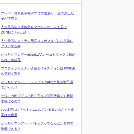
プレバト俳句炎帝戦2021で才能あり一度の犬山紙
子が下克上！
人生最高佐々木蔵之介マクベスの一人芝居で
ZONEに入った話！
人生最高レストラン柴咲コウがマタギになる為に
クリアする事
がっちりマンデーaideaはAAカーゴをマックに採用
されて急成長
プロフェッショナル斎藤まゆキスヴィンは100年先
の笑顔を造る
がっちりマンデー！シノプスはAIの惣菜割引予測
でがっちり
サワコの朝ゴゴスマ石井亮次は関西放送でも視聴
率稼げるの？
youは何しに？ベトナムyouズン＆ダンのさくら食
堂は定食屋
がっちりマンデー！パキッテってなんだか名前で
想像できる？