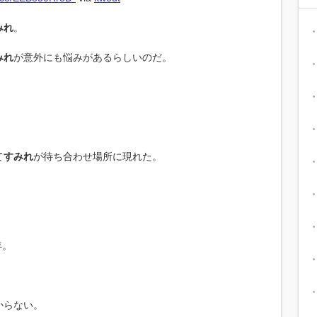
みれ
。
みれ
が意外にも悩みがあるらしいのだ。
て
すみれ
が待ち合わせ場所に現れた。
年。
からない。