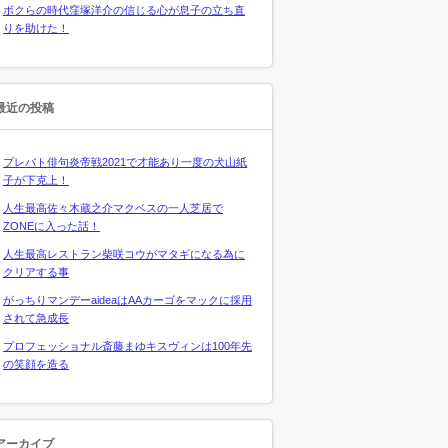
ボクらの時代窪塚洋介の信じる心が息子の立ち直
りを助けた！
最近の投稿
プレバト俳句炎帝戦2021で才能あり一度の犬山紙
子が下克上！
人生最高佐々木蔵之介マクベスの一人芝居で
ZONEに入った話！
人生最高レストラン柴咲コウがマタギになる為に
クリアする事
がっちりマンデーaideaはAAカーゴをマックに採用
されて急成長
プロフェッショナル斎藤まゆキスヴィンは100年先
の笑顔を造る
アーカイブ