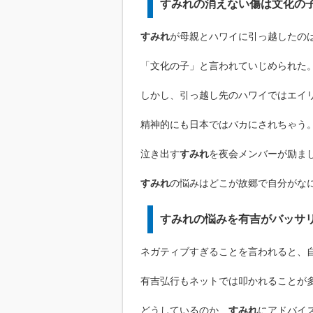
すみれの消えない傷は文化の
すみれ
が母親とハワイに引っ越したの
「文化の子」と言われていじめられた
しかし、引っ越し先のハワイではエイリ
精神的にも日本ではバカにされちゃう
泣き出す
すみれ
を夜会メンバーが励ま
すみれ
の悩みはどこが故郷で自分がな
すみれの悩みを有吉がバッサ
ネガティブすぎることを言われると、
有吉弘行もネットでは叩かれることが
どうしているのか、
すみれ
にアドバイ