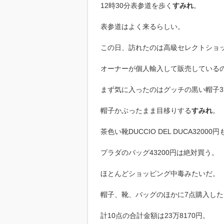
12時30分表参道を歩く
すみれ
。
表参道はよく来るらしい。
この日、訪れたのは高級セレクトショ
オーナーが個人輸入して販売している
まず気に入ったのはグッチの黒い帽子37
帽子かぶったまま目移りする
すみれ
。
茶色い靴DUCCIO DEL DUCA3200
プラダのバッグ43200円は絶対買う。
ほとんどショッピング中毒みたいだ。
帽子、靴、バッグのほかに7点購入した
計10点の合計金額は23万8170円。