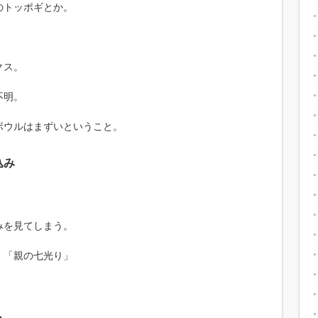
のトッポギとか。
クス。
不明。
ボウルはまずいということ。
込み
みを見てしまう。
」「親の七光り」