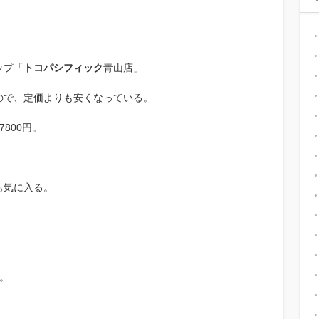
ップ「
トコパシフィック
青山店」
ので、定価よりも安くなっている。
800円。
0円も気に入る。
。