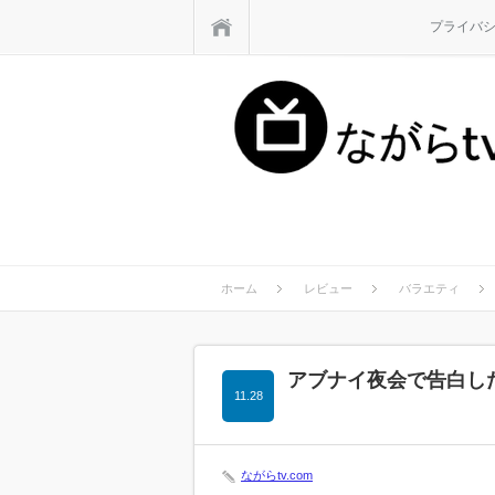
ホーム
プライバ
ホーム
レビュー
バラエティ
アブナイ夜会で告白し
11.28
ながらtv.com