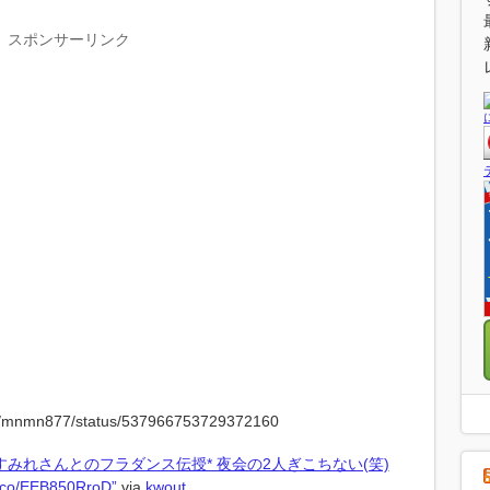
スポンサーリンク
 “すみれさんとのフラダンス伝授* 夜会の2人ぎこちない(笑)
/t.co/EEB850RroD”
via
kwout