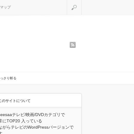
検索
マップ
rss
っさり斬る
このサイトについて
seesaaテレビ/映画/DVDカテゴリで
常にTOP20 入っている
ながらテレビのWordPressバージョンで
す。