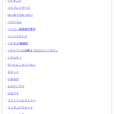
バイキング
バイプレイヤーズ
はじめてのおつかい
バズリズム
パソコン遠隔操作事件
バックステージ
ハナタカ!優越館
バナナマンの決断までのカウントダウン
バラエティ
ぴったんこカン☆カン
ビビット
ひるおび
ヒルナンデス
ひるブラ
ファミリーヒストリー
フィギュアスケート