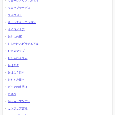
ウェークアップ！ぷらす
ウエッブサービス
ウロボロス
オールナイトニッポン
オイコノミア
おかしの家
おしかけスピリチュアル
おじゃマップ
おしゃれイズム
おはスタ
おはよう日本
おやすみ日本
ガイアの夜明け
カスペ
がっちりマンデー
カンブリア宮殿