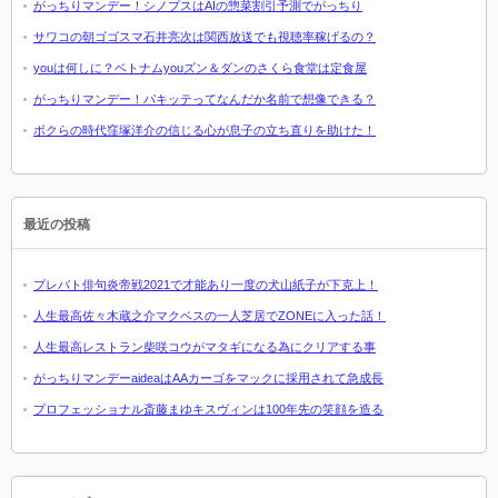
がっちりマンデー！シノプスはAIの惣菜割引予測でがっちり
サワコの朝ゴゴスマ石井亮次は関西放送でも視聴率稼げるの？
youは何しに？ベトナムyouズン＆ダンのさくら食堂は定食屋
がっちりマンデー！パキッテってなんだか名前で想像できる？
ボクらの時代窪塚洋介の信じる心が息子の立ち直りを助けた！
最近の投稿
プレバト俳句炎帝戦2021で才能あり一度の犬山紙子が下克上！
人生最高佐々木蔵之介マクベスの一人芝居でZONEに入った話！
人生最高レストラン柴咲コウがマタギになる為にクリアする事
がっちりマンデーaideaはAAカーゴをマックに採用されて急成長
プロフェッショナル斎藤まゆキスヴィンは100年先の笑顔を造る