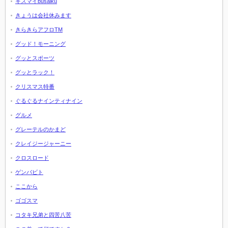
キスマイbusaiku
きょうは会社休みます
きらきらアフロTM
グッド！モーニング
グッとスポーツ
グッとラック！
クリスマス特番
ぐるぐるナインティナイン
グルメ
グレーテルのかまど
クレイジージャーニー
クロスロード
ゲンバビト
ここから
ゴゴスマ
コタキ兄弟と四苦八苦