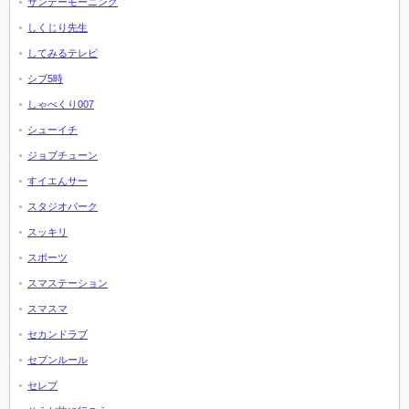
サンデーモーニング
しくじり先生
してみるテレビ
シブ5時
しゃべくり007
シューイチ
ジョブチューン
すイエんサー
スタジオパーク
スッキリ
スポーツ
スマステーション
スマスマ
セカンドラブ
セブンルール
セレブ