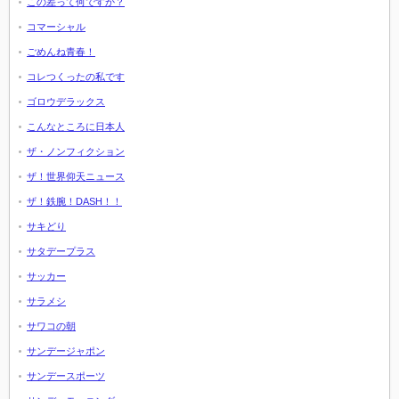
この差って何ですか？
コマーシャル
ごめんね青春！
コレつくったの私です
ゴロウデラックス
こんなところに日本人
ザ・ノンフィクション
ザ！世界仰天ニュース
ザ！鉄腕！DASH！！
サキどり
サタデープラス
サッカー
サラメシ
サワコの朝
サンデージャポン
サンデースポーツ