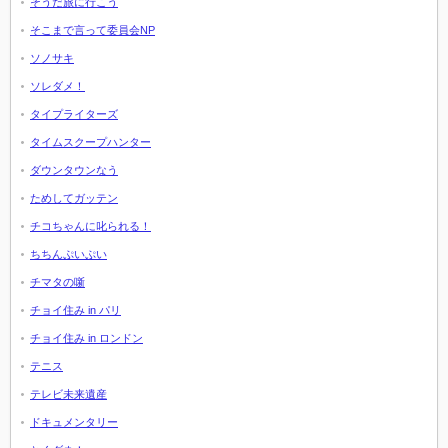
そうだ旅に行こう
そこまで言って委員会NP
ソノサキ
ソレダメ！
タイプライターズ
タイムスクープハンター
ダウンタウンなう
ためしてガッテン
チコちゃんに叱られる！
ちちんぷいぷい
チマタの噺
チョイ住み in パリ
チョイ住み in ロンドン
テニス
テレビ未来遺産
ドキュメンタリー