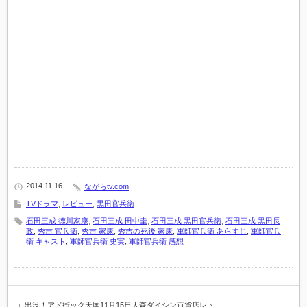
2014 11.16
ながらtv.com
TVドラマ
,
レビュー
,
黒田官兵衛
石田三成 徳川家康
,
石田三成 田中圭
,
石田三成 黒田官兵衛
,
石田三成 黒田長
政
,
秀吉 官兵衛
,
秀吉 家康
,
秀吉の死後 家康
,
軍師官兵衛 あらすじ
,
軍師官兵
衛 キャスト
,
軍師官兵衛 史実
,
軍師官兵衛 感想
出没！アド街ック天国11月15日大森ダイシン百貨店レト…