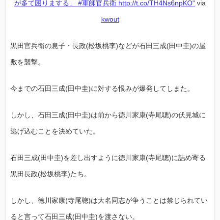
が多て困りまする」 #軍師官兵衛 http://t.co/TH4Ns6npKO"
via
kwout
黒田官兵衛の息子・長政(松坂桃李)などが石田三成(田中圭)の屋
敷を襲撃。
今までの石田三成(田中圭)に対する恨みが爆発してしまた。
しかし、石田三成(田中圭)は前から徳川家康(寺尾聰)の伏見城に
逃げ込むことを決めていた。
石田三成(田中圭)を差し出すように徳川家康(寺尾聰)に詰め寄る
黒田長政(松坂桃李)たち。
しかし、徳川家康(寺尾聰)は大名同志が争うことは禁じられてい
ると言って石田三成(田中圭)を渡さない。