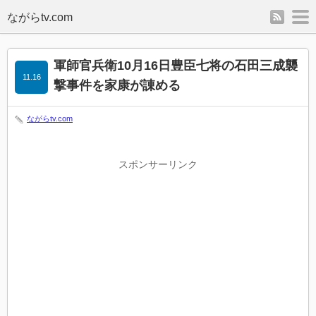
rss
m
軍師官兵衛10月16日豊臣七将の石田三成襲
11.16
撃事件を家康が諌める
ながらtv.com
スポンサーリンク