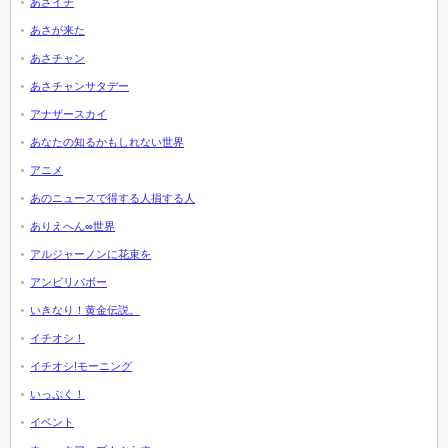
あさイチ
あさが来た
あさチャン
あさチャンサタデー
アナザースカイ
あなたの知るかもしれない世界
アニメ
あのニュースで得する人損する人
ありえへん∞世界
アルジャーノンに花束を
アンビリバボー
いきなり！黄金伝説。
イチオシ！
イチオシ!モーニング
いっぷく！
イベント