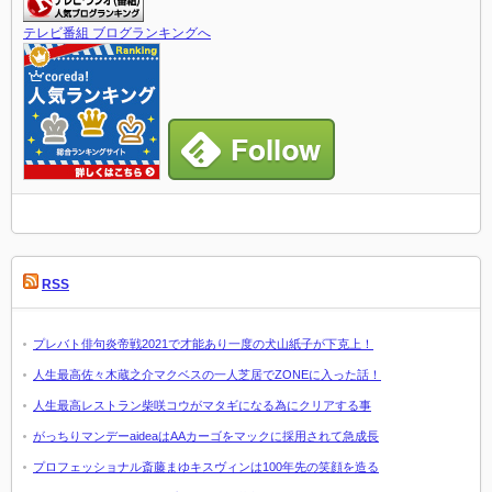
テレビ番組 ブログランキングへ
RSS
プレバト俳句炎帝戦2021で才能あり一度の犬山紙子が下克上！
人生最高佐々木蔵之介マクベスの一人芝居でZONEに入った話！
人生最高レストラン柴咲コウがマタギになる為にクリアする事
がっちりマンデーaideaはAAカーゴをマックに採用されて急成長
プロフェッショナル斎藤まゆキスヴィンは100年先の笑顔を造る