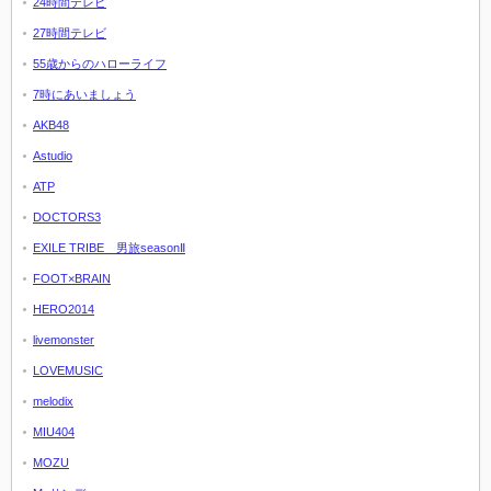
24時間テレビ
27時間テレビ
55歳からのハローライフ
7時にあいましょう
AKB48
Astudio
ATP
DOCTORS3
EXILE TRIBE 男旅seasonⅡ
FOOT×BRAIN
HERO2014
livemonster
LOVEMUSIC
melodix
MIU404
MOZU