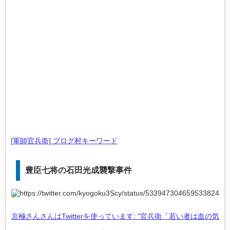
[軍師官兵衛] ブログ村キーワード
豊臣七将の石田光成襲撃事件
京極さんさんはTwitterを使っています: "官兵衛「若い者は血の気