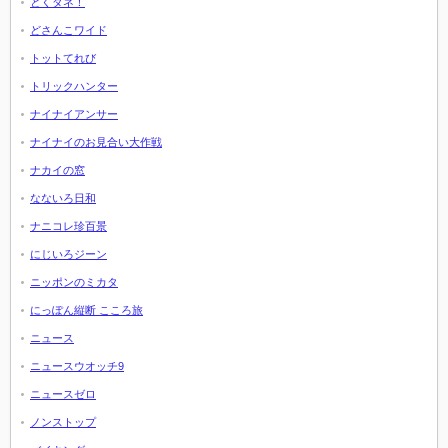
とくダネ！
どさんこワイド
トットてれび
トリックハンター
ナイナイアンサー
ナイナイのお見合い大作戦
ナカイの窓
なないろ日和
ナニコレ珍百景
にじいろジーン
ニッポンのミカタ
にっぽん縦断 こころ旅
ニュース
ニュースウオッチ9
ニュースゼロ
ノンストップ