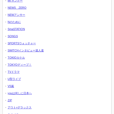
Mr.サンデー
NEWS ZERO
NEWアンサー
Nのために
SmaSTATION
SONGS
SPORTSウォッチャー
SWITCHインタビュー達人達
TOKIOカケル
TOKYOディープ！
TVドラマ
U型ライブ
VS嵐
youは何しに日本へ
ZIP
アウト×デラックス