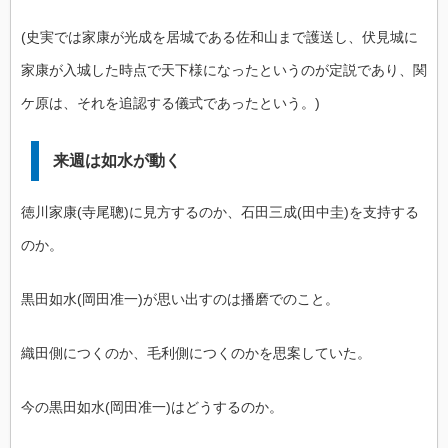
(史実では家康が光成を居城である佐和山まで護送し、伏見城に
家康が入城した時点で天下様になったというのが定説であり、関
ケ原は、それを追認する儀式であったという。)
来週は如水が動く
徳川家康(寺尾聰)に見方するのか、石田三成(田中圭)を支持する
のか。
黒田如水(岡田准一)が思い出すのは播磨でのこと。
織田側につくのか、毛利側につくのかを思案していた。
今の黒田如水(岡田准一)はどうするのか。